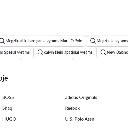
Megztiniai ir kardiganai vyrams Marc O'Polo
Megztiniai vyram
as Spezial vyrams
calvin klein apatiniai vyrams
New Balanc
ino Rossi
Skechers batai vyrams
vyrams
Džinsai vyrams
adidas Terrex vyrams
Dr Mar
oje
ės vyrams
New Balance 574 vyrams
Casio laikrodziai vyra
BOSS
adidas Originals
es vyrams
Timberland batai vyrams
Shaq
Reebok
HUGO
U.S. Polo Assn