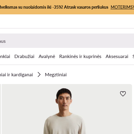
dvelksmas su nuolaidomis iki -35%! Atrask vasaros perliukus
MOTERIMS
nklai
Drabužiai
Avalynė
Rankinės ir kuprinės
Aksesuarai
iai ir kardiganai
Megztiniai