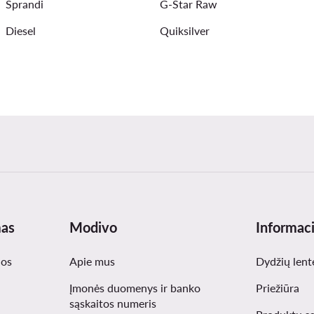
Sprandi
G-Star Raw
Diesel
Quiksilver
mas
Modivo
Informaci
nos
Apie mus
Dydžių lent
Įmonės duomenys ir banko
Priežiūra
sąskaitos numeris