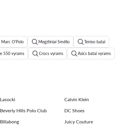
s Marc O'Polo
Megztiniai Smėlio
Teniso batai
e 550 vyrams
Crocs vyrams
Asics batai vyrams
tens batai vyrams
New Balance vyrams
ms
Bėgimo batai vyrams
Maudymosi sortai vyrams
Lasocki
Calvin Klein
Beverly Hills Polo Club
DC Shoes
Billabong
Juicy Couture