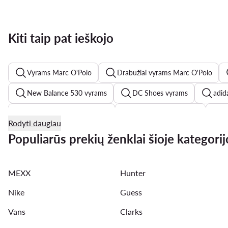
Kiti taip pat ieškojo
Vyrams Marc O'Polo
Drabužiai vyrams Marc O'Polo
New Balance 530 vyrams
DC Shoes vyrams
adid
adidas Forum Low vyrams
Jack & Jones vyrams
G
Rodyti daugiau
Converse vyrams
G-Shock vyrams
Badura batai 
Populiarūs prekių ženklai šioje kategorij
adidas Samba vyrams
Guess batai vyrams
Šlepet
MEXX
Hunter
Reebok vyrams
Bomber striukes vyrams
Piningin
Nike
Guess
Vans
Clarks