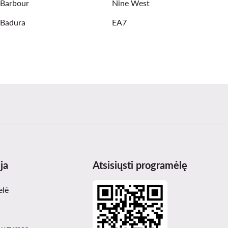
Barbour
Nine West
Badura
EA7
ja
Atsisiųsti programėlę
elė