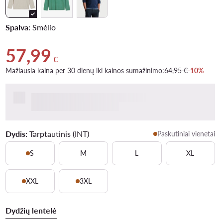
Spalva:
Smėlio
57,99
Dabartinė kaina 57,99 €
€
Mažiausia kaina per 30 dienų iki kainos sumažinimo:
64,95 €
-10%
Dydis:
Tarptautinis (INT)
Paskutiniai vienetai
S
M
L
XL
XXL
3XL
Dydžių lentelė