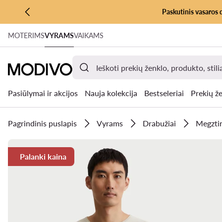
Paskutinis vasaros 
PEREITI PRIE PAGRINDINIO TURINIO
MOTERIMS
VYRAMS
VAIKAMS
PEREITI Į PAIEŠKĄ
Pasiūlymai ir akcijos
Nauja kolekcija
Bestseleriai
Prekių že
Pagrindinis puslapis
Vyrams
Drabužiai
Megztin
Palanki kaina