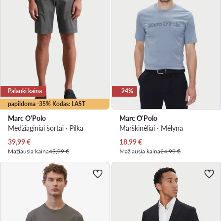
Palanki kaina
-24%
papildoma -35% Kodas: LAST
Marc O'Polo
Marc O'Polo
Medžiaginiai šortai · Pilka
Marškinėliai · Mėlyna
Dabartinė kaina
Dabartinė kaina
39,99
€
18,99
€
Mažiausia kaina
43,99 €
Mažiausia kaina
24,99 €