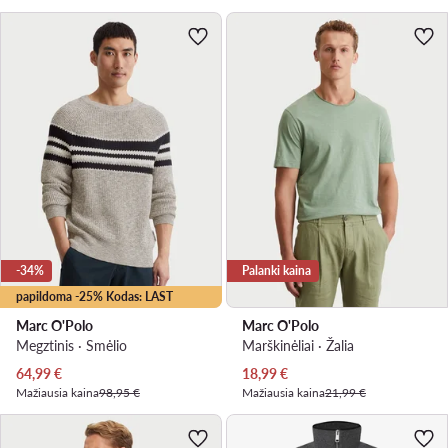
-34%
Palanki kaina
papildoma -25% Kodas: LAST
Marc O'Polo
Marc O'Polo
Megztinis · Smėlio
Marškinėliai · Žalia
Dabartinė kaina
Dabartinė kaina
64,99
€
18,99
€
Mažiausia kaina
98,95 €
Mažiausia kaina
21,99 €