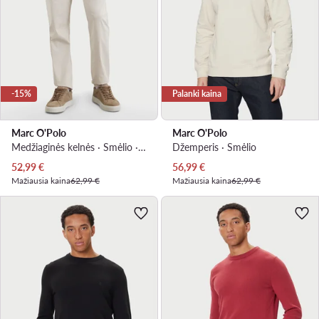
-15%
Palanki kaina
Marc O'Polo
Marc O'Polo
Medžiaginės kelnės · Smėlio · Slim Fit
Džemperis · Smėlio
Dabartinė kaina
Dabartinė kaina
52,99
€
56,99
€
Mažiausia kaina
62,99 €
Mažiausia kaina
62,99 €