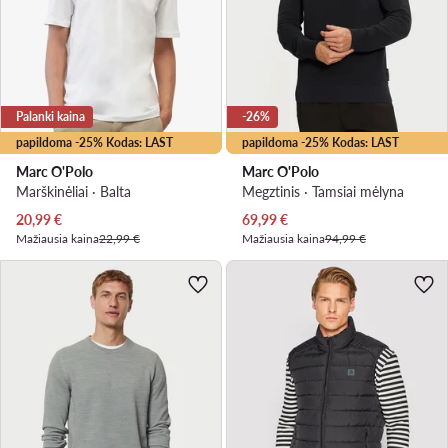
Palanki kaina
-26%
papildoma -25% Kodas: LAST
papildoma -25% Kodas: LAST
Marc O'Polo
Marc O'Polo
Marškinėliai · Balta
Megztinis · Tamsiai mėlyna
Dabartinė kaina
Dabartinė kaina
20,99
€
69,99
€
Mažiausia kaina
22,99 €
Mažiausia kaina
94,99 €