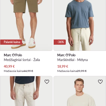
Palanki kaina
-36%
Marc O'Polo
Marc O'Polo
Medžiaginiai šortai · Žalia
Marškinėliai · Mėlyna
Dabartinė kaina
Dabartinė kaina
40,99
€
18,99
€
Mažiausia kaina
44,99 €
Mažiausia kaina
29,99 €