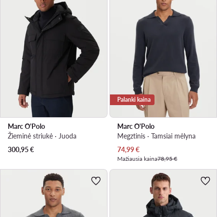
Palanki kaina
Marc O'Polo
Marc O'Polo
Žieminė striukė · Juoda
Megztinis · Tamsiai mėlyna
Dabartinė kaina
300,95
€
74,99
€
Mažiausia kaina
78,95 €