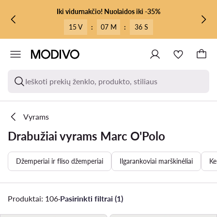
PEREITI PRIE PAGRINDINIO TURINIO
PEREITI Į PAIEŠKĄ
Iki vidurnakčio! Nuolaidos iki -35%
15 V
:
07 M
:
34 S
Ieškoti prekių ženklo, produkto, stiliaus
Vyrams
Drabužiai vyrams Marc O'Polo
Džemperiai ir fliso džemperiai
Ilgarankoviai marškinėliai
Ke
Produktai: 106
·
Pasirinkti filtrai (1)