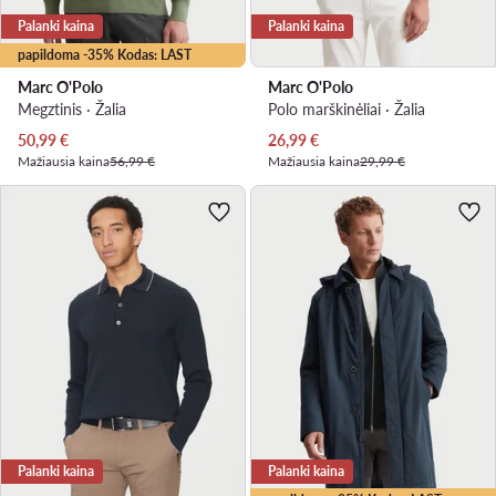
Palanki kaina
Palanki kaina
papildoma -35% Kodas: LAST
Marc O'Polo
Marc O'Polo
Megztinis · Žalia
Polo marškinėliai · Žalia
Dabartinė kaina
Dabartinė kaina
50,99
€
26,99
€
Mažiausia kaina
56,99 €
Mažiausia kaina
29,99 €
Palanki kaina
Palanki kaina