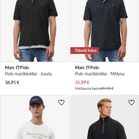
Palanki kaina
Marc O'Polo
Marc O'Polo
Polo marškinėliai · Juoda
Polo marškinėliai · Mėlyna
Dabartinė kaina
36,95
€
35,99
€
Mažiausia kaina
39,95 €