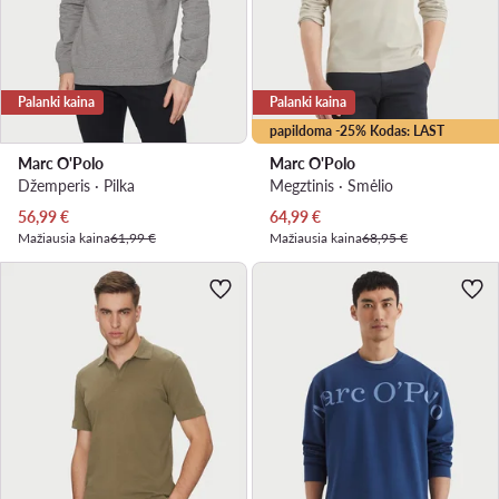
Palanki kaina
Palanki kaina
papildoma -25% Kodas: LAST
Marc O'Polo
Marc O'Polo
Džemperis · Pilka
Megztinis · Smėlio
Dabartinė kaina
Dabartinė kaina
56,99
€
64,99
€
Mažiausia kaina
61,99 €
Mažiausia kaina
68,95 €