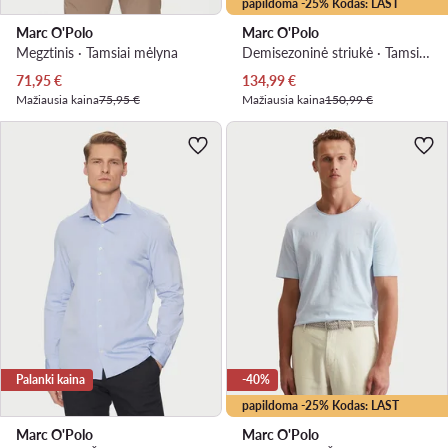
papildoma -25% Kodas: LAST
Marc O'Polo
Marc O'Polo
Megztinis · Tamsiai mėlyna
Demisezoninė striukė · Tamsiai mėlyna
Dabartinė kaina
Dabartinė kaina
71,95
€
134,99
€
Mažiausia kaina
75,95 €
Mažiausia kaina
150,99 €
Palanki kaina
-40%
papildoma -25% Kodas: LAST
Marc O'Polo
Marc O'Polo