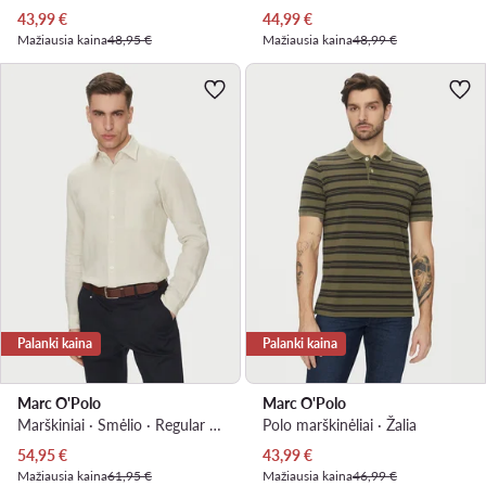
Dabartinė kaina
Dabartinė kaina
43,99
€
44,99
€
Mažiausia kaina
48,95 €
Mažiausia kaina
48,99 €
Palanki kaina
Palanki kaina
Marc O'Polo
Marc O'Polo
Marškiniai · Smėlio · Regular Fit
Polo marškinėliai · Žalia
Dabartinė kaina
Dabartinė kaina
54,95
€
43,99
€
Mažiausia kaina
61,95 €
Mažiausia kaina
46,99 €