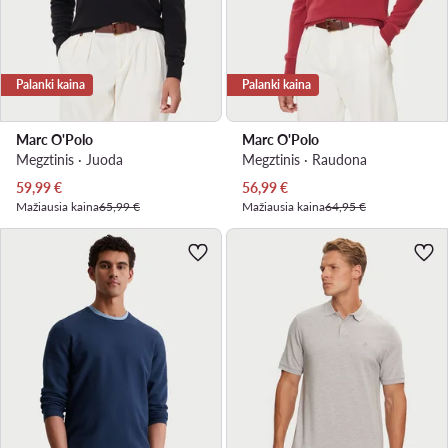
Palanki kaina
Palanki kaina
Marc O'Polo
Marc O'Polo
Megztinis · Juoda
Megztinis · Raudona
Dabartinė kaina
Dabartinė kaina
59,99
€
56,99
€
Mažiausia kaina
65,99 €
Mažiausia kaina
64,95 €