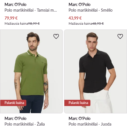
Marc O'Polo
Marc O'Polo
Polo marškinėliai · Tamsiai mėlyna
Polo marškinėliai · Smėlio
Dabartinė kaina
Dabartinė kaina
79,99
€
43,99
€
Mažiausia kaina
98,99 €
Mažiausia kaina
48,95 €
Palanki kaina
Palanki kaina
Marc O'Polo
Marc O'Polo
Polo marškinėliai · Žalia
Polo marškinėliai · Juoda