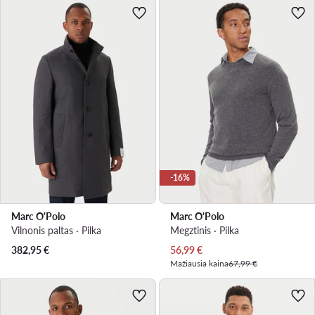
-16%
Marc O'Polo
Marc O'Polo
Vilnonis paltas · Pilka
Megztinis · Pilka
Dabartinė kaina
382,95
€
56,99
€
Mažiausia kaina
67,99 €