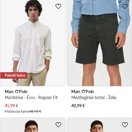
Palanki kaina
Marc O'Polo
Marc O'Polo
Marškiniai · Écru · Regular Fit
Medžiaginiai šortai · Žalia
Dabartinė kaina
45,99
€
40,99
€
Mažiausia kaina
48,95 €