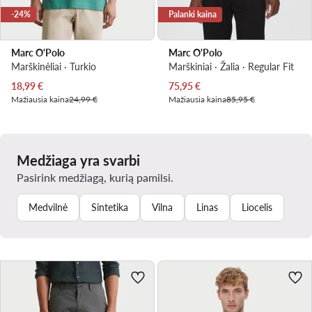
-24%
Palanki kaina
Marc O'Polo
Marc O'Polo
Marškinėliai · Turkio
Marškiniai · Žalia · Regular Fit
Dabartinė kaina
Dabartinė kaina
18,99
€
75,95
€
Mažiausia kaina
24,99 €
Mažiausia kaina
85,95 €
Medžiaga yra svarbi
Pasirink medžiagą, kurią pamilsi.
Medvilnė
Sintetika
Vilna
Linas
Liocelis