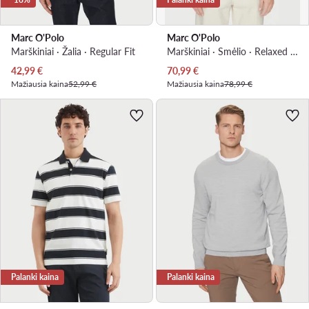
Marc O'Polo
Marc O'Polo
Marškiniai · Žalia · Regular Fit
Marškiniai · Smėlio · Relaxed Fit
Dabartinė kaina
Dabartinė kaina
42,99
€
70,99
€
Mažiausia kaina
52,99 €
Mažiausia kaina
78,99 €
Palanki kaina
Palanki kaina