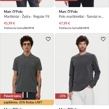
Marc O'Polo
Marc O'Polo
Marškiniai · Žydra · Regular Fit
Polo marškinėliai · Tamsiai mėlyna
Dabartinė kaina
Dabartinė kaina
45,99
€
47,99
€
Mažiausia kaina
53,99 €
Mažiausia kaina
52,95 €
Palanki kaina
-23%
papildoma -25% Kodas: LAST