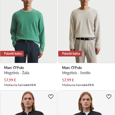
Palanki kaina
Palanki kaina
Marc O'Polo
Marc O'Polo
Megztinis · Žalia
Megztinis · Smėlio
Dabartinė kaina
Dabartinė kaina
57,99
€
57,99
€
Mažiausia kaina
64,95 €
Mažiausia kaina
64,95 €