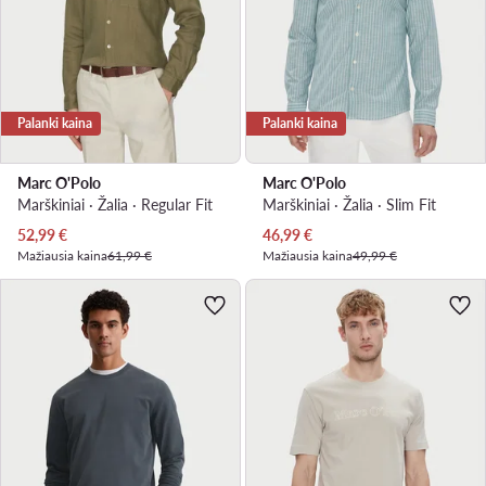
Palanki kaina
Palanki kaina
Marc O'Polo
Marc O'Polo
Marškiniai · Žalia · Regular Fit
Marškiniai · Žalia · Slim Fit
Dabartinė kaina
Dabartinė kaina
52,99
€
46,99
€
Mažiausia kaina
61,99 €
Mažiausia kaina
49,99 €