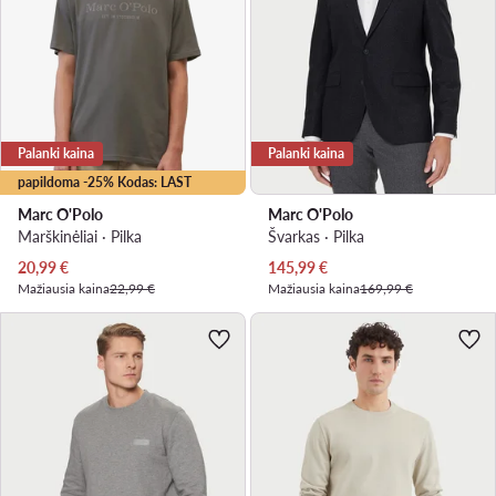
Palanki kaina
Palanki kaina
papildoma -25% Kodas: LAST
Marc O'Polo
Marc O'Polo
Marškinėliai · Pilka
Švarkas · Pilka
Dabartinė kaina
Dabartinė kaina
20,99
€
145,99
€
Mažiausia kaina
22,99 €
Mažiausia kaina
169,99 €