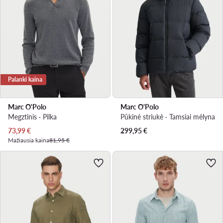
Palanki kaina
Marc O'Polo
Marc O'Polo
Megztinis · Pilka
Pūkinė striukė · Tamsiai mėlyna
Dabartinė kaina
73,99
€
299,95
€
Mažiausia kaina
81,95 €