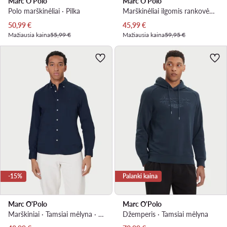
Marc O'Polo
Marc O'Polo
Polo marškinėliai · Pilka
Marškinėliai ilgomis rankovėmis · Pilka
Dabartinė kaina
Dabartinė kaina
50,99
€
45,99
€
Mažiausia kaina
55,99 €
Mažiausia kaina
59,95 €
-15%
Palanki kaina
Marc O'Polo
Marc O'Polo
Marškiniai · Tamsiai mėlyna · Regular Fit
Džemperis · Tamsiai mėlyna