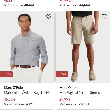
Dabartinė kaina
Dabartinė kaina
48,99
€
70,99
€
Mažiausia kaina
57,99 €
Mažiausia kaina
82,99 €
-16%
-25%
Marc O'Polo
Marc O'Polo
Marškiniai · Žydra · Regular Fit
Medžiaginiai šortai · Smėlio
Dabartinė kaina
Dabartinė kaina
45,99
€
29,99
€
Mažiausia kaina
54,99 €
Mažiausia kaina
39,99 €