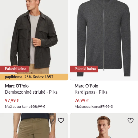
Palanki kaina
Palanki kaina
papildoma -25% Kodas: LAST
Marc O'Polo
Marc O'Polo
Demisezoninė striukė · Pilka
Kardiganas · Pilka
Dabartinė kaina
Dabartinė kaina
97,99
€
76,99
€
Mažiausia kaina
108,99 €
Mažiausia kaina
87,99 €