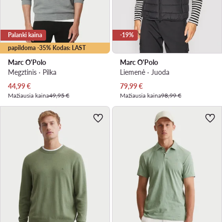
Palanki kaina
-19%
papildoma -35% Kodas: LAST
Marc O'Polo
Marc O'Polo
Megztinis · Pilka
Liemenė · Juoda
Dabartinė kaina
Dabartinė kaina
44,99
€
79,99
€
Mažiausia kaina
49,95 €
Mažiausia kaina
98,99 €