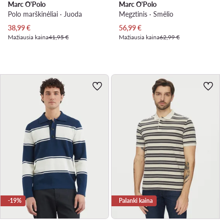
Marc O'Polo
Marc O'Polo
Polo marškinėliai · Juoda
Megztinis · Smėlio
Dabartinė kaina
Dabartinė kaina
38,99
€
56,99
€
Mažiausia kaina
41,95 €
Mažiausia kaina
62,99 €
-19%
Palanki kaina