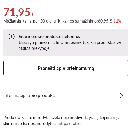
71,95
Dabartinė kaina 71,95 €
€
Mažiausia kaina per 30 dienų iki kainos sumažinimo:
80,95 €
-11%
Šiuo metu šio produkto neturime.
Užsakyti pranešimą. Informuosime Jus, kai produktas vėl
atsiras prekyboje.
Pranešti apie prieinamumą
Informacija apie produktą
Produkto kaina, nurodyta svetainėje modivo.lt, yra galiojanti ir gali
skirtis nuo kainos, nurodytos ant pakuotės.