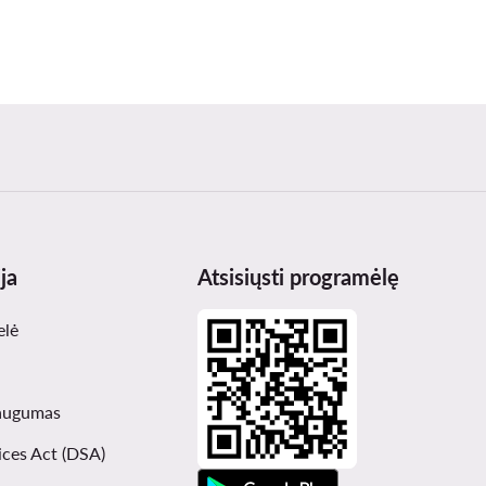
ja
Atsisiųsti programėlę
elė
augumas
ices Act (DSA)