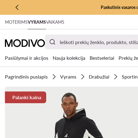
Paskutinis vasaros 
PEREITI PRIE PAGRINDINIO TURINIO
MOTERIMS
VYRAMS
VAIKAMS
PEREITI Į PAIEŠKĄ
Pasiūlymai ir akcijos
Nauja kolekcija
Bestseleriai
Prekių že
Pagrindinis puslapis
Vyrams
Drabužiai
Sportin
Palanki kaina