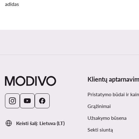
adidas
Klientų aptarnavi
Pristatymo būdai ir kai
Grąžinimai
Užsakymo būsena
Keisti šalį: Lietuva (LT)
Sekti siuntą