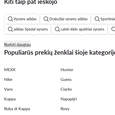
Kiti taip pat ieškojo
Vyrams adidas
Drabužiai vyrams adidas
Sportinia
adidas Spezial vyrams
calvin klein apatiniai vyrams
Gino Rossi
Skechers batai vyrams
Converse vyra
Rodyti daugiau
G-Shock vyrams
Badura batai vyrams
Džinsai vy
Populiarūs prekių ženklai šioje kategorij
Guess batai vyrams
Šlepetės vyrams
New Balanc
MEXX
Hunter
Bomber striukes vyrams
Piningines vyrams
Timbe
Nike
Guess
Vans
Clarks
Kappa
Napapijri
Roba di Kappa
Roxy