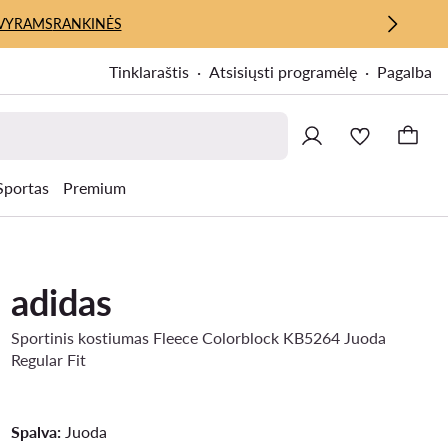
VYRAMS
RANKINĖS
Tinklaraštis
Atsisiųsti programėlę
Pagalba
Sportas
Premium
adidas
Sportinis kostiumas Fleece Colorblock KB5264 Juoda
Regular Fit
Spalva:
Juoda