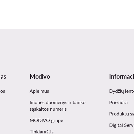
mas
Modivo
Informaci
nos
Apie mus
Dydžių lent
Įmonės duomenys ir banko
Priežiūra
sąskaitos numeris
Produktų s
MODIVO grupė
Digital Serv
Tinklaraštis