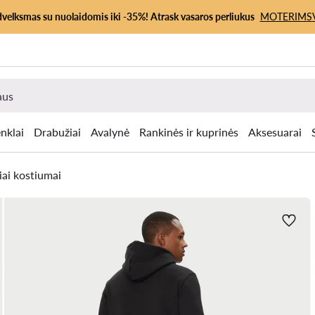
dvelksmas su nuolaidomis iki -35%! Atrask vasaros perliukus
MOTERIMS
nklai
Drabužiai
Avalynė
Rankinės ir kuprinės
Aksesuarai
iai kostiumai