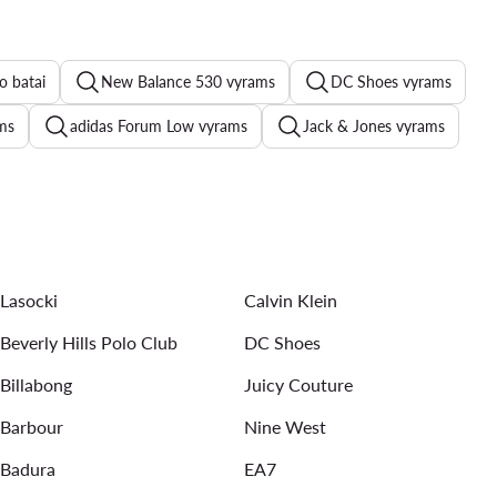
o batai
New Balance 530 vyrams
DC Shoes vyrams
ams
adidas Forum Low vyrams
Jack & Jones vyrams
New Balance vyrams
adidas Samba vyrams
s
Maudymosi sortai vyrams
Reebok vyrams
Lasocki
Calvin Klein
Beverly Hills Polo Club
DC Shoes
Billabong
Juicy Couture
Barbour
Nine West
Badura
EA7