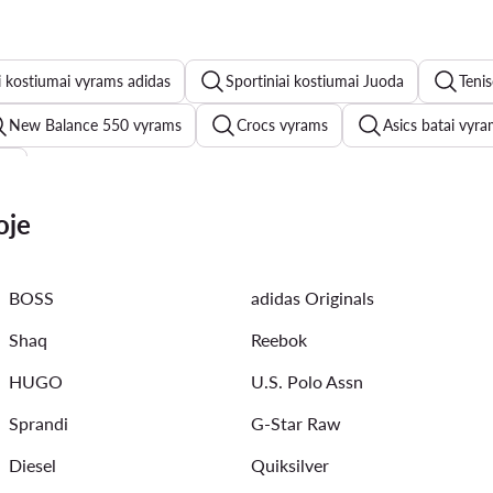
i kostiumai vyrams adidas
Sportiniai kostiumai Juoda
Tenis
New Balance 550 vyrams
Crocs vyrams
Asics batai vyr
ms
rams
adidas Terrex vyrams
Dr Martens batai vyrams
oje
e 574 vyrams
Casio laikrodziai vyrams
Bėgimo batai vyram
BOSS
adidas Originals
rland batai vyrams
Shaq
Reebok
HUGO
U.S. Polo Assn
Sprandi
G-Star Raw
Diesel
Quiksilver