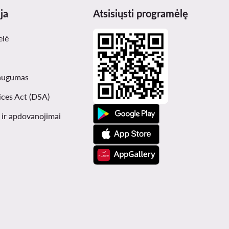
ja
Atsisiųsti programėlę
elė
augumas
ices Act (DSA)
i ir apdovanojimai