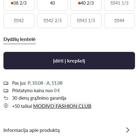
38 2/3
40
40 2/3
41 1/3
42
42 2/3
43 1/3
44
Dydžių lentelė
Įdėti į krepšelį
Pas jus:
P, 10.08 - A, 11.08
Pristatymo kaina nuo
0 €
30 dienų grąžinimo garantija
MODIVO FASHION CLUB
+50 taškai
Informacija apie produktą