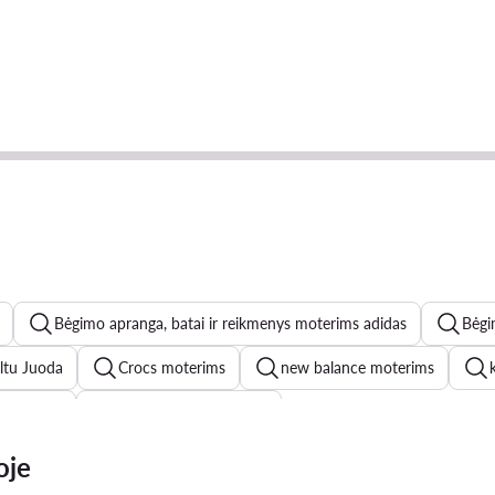
Bėgimo apranga, batai ir reikmenys moterims adidas
Bėgi
altu Juoda
Crocs moterims
new balance moterims
NB 9060
Marc Opolo moterims
vakarines sukneles
odinės striukės moterims
odines kelne
oje