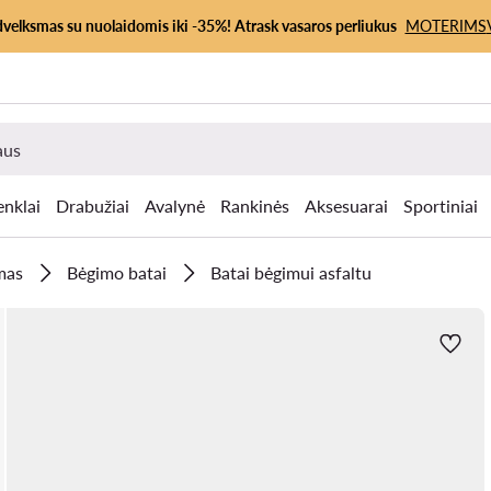
dvelksmas su nuolaidomis iki -35%! Atrask vasaros perliukus
MOTERIMS
enklai
Drabužiai
Avalynė
Rankinės
Aksesuarai
Sportiniai
mas
Bėgimo batai
Batai bėgimui asfaltu