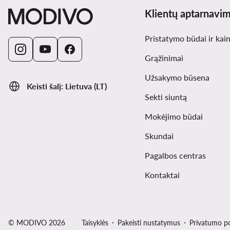
Klientų aptarnavi
Pristatymo būdai ir kai
Grąžinimai
Užsakymo būsena
Keisti šalį: Lietuva (LT)
Sekti siuntą
Mokėjimo būdai
Skundai
Pagalbos centras
Kontaktai
© MODIVO 2026
Taisyklės
Pakeisti nustatymus
Privatumo po