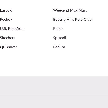
 327 moterims
Juoda suknele
triumph liemenėlės
Lasocki
Weekend Max Mara
Reebok
Beverly Hills Polo Club
U.S. Polo Assn
Pinko
Skechers
Sprandi
Quiksilver
Badura