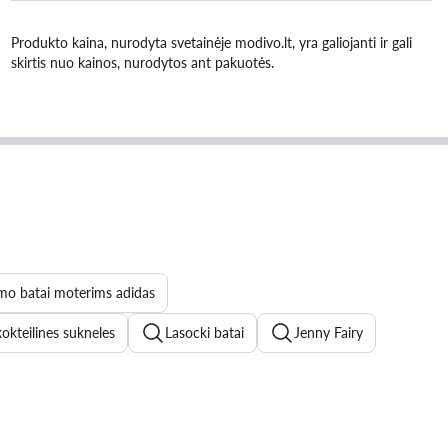
Produkto kaina, nurodyta svetainėje modivo.lt, yra galiojanti ir gali
skirtis nuo kainos, nurodytos ant pakuotės.
mo batai moterims adidas
kokteilines sukneles
Lasocki batai
Jenny Fairy
s
levis džinsai
new balance 1906