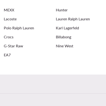
Kappa moterims
Roxy
new balance 574
m
MEXX
Hunter
Vandens batai moterims
pavasarinės striukės moterims
Lacoste
Lauren Ralph Lauren
Polo Ralph Lauren
Karl Lagerfeld
Crocs
Billabong
G-Star Raw
Nine West
EA7