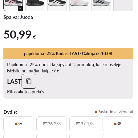
Spalva:
Juoda
50,99
50,99 €
€
papildoma -25% Kodas: LAST
· Galioja iki
10
.
08
Papildoma -25% nuolaida įsigyjant šį produktą, kai krepšelyje
išleisite ne mažiau kaip 79 €
LAST
Kitos akcijos prekės
Dydis:
Paskutiniai vienetai
36
36 2/3
37 1/3
38