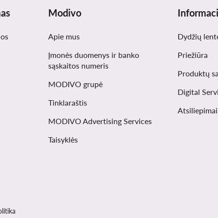
mas
Modivo
Informaci
nos
Apie mus
Dydžių lent
Įmonės duomenys ir banko
Priežiūra
sąskaitos numeris
Produktų s
MODIVO grupė
Digital Serv
Tinklaraštis
Atsiliepima
MODIVO Advertising Services
Taisyklės
litika