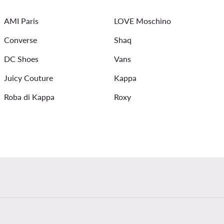
arella
new balance 740
adidas batai
New Balance
AMI Paris
LOVE Moschino
braletes
maudymosi kostiumeliai
Converse
Shaq
DC Shoes
Vans
Juicy Couture
Kappa
Roba di Kappa
Roxy