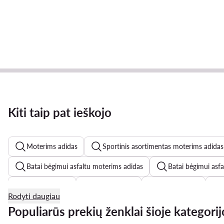
Kiti taip pat ieškojo
Moterims adidas
Sportinis asortimentas moterims adidas
Batai bėgimui asfaltu moterims adidas
Batai bėgimui asf
coach rankine
Balta suknele
Hunter batai
Rodyti daugiau
chalatai moterims
Reebok Classic batai moterims
Populiarūs prekių ženklai šioje kategorij