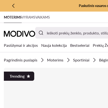
Paskutinis vasaros 
PEREITI PRIE PAGRINDINIO TURINIO
MOTERIMS
VYRAMS
VAIKAMS
PEREITI Į PAIEŠKĄ
Pasiūlymai ir akcijos
Nauja kolekcija
Bestseleriai
Prekių Ž
Pagrindinis puslapis
Moterims
Sportiniai
Bėgi
Trending