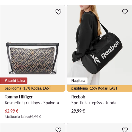
Palanki kaina
Naujiena
papildoma -15% Kodas: LAST
papildoma -15% Kodas: LAST
Tommy Hilfiger
Reebok
Kosmetinių rinkinys · Spalvota
Sportinis krepšys · Juoda
Dabartinė kaina
62,99
€
29,99
€
Mažiausia kaina
69,99 €