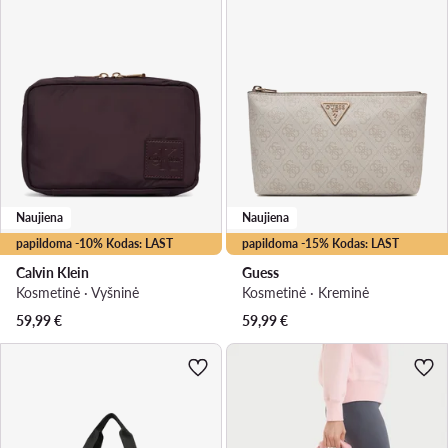
Naujiena
Naujiena
papildoma -10% Kodas: LAST
papildoma -15% Kodas: LAST
Calvin Klein
Guess
Kosmetinė · Vyšninė
Kosmetinė · Kreminė
59,99
€
59,99
€