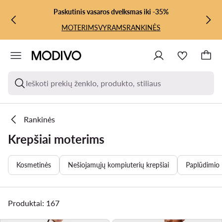
PEREITI PRIE PAGRINDINIO TURINIO
PEREITI Į PAIEŠKĄ
Paskutinis vasaros dvelksmas iki -35%
MOTERIMS
VYRAMS
RANKINĖS
Ieškoti prekių ženklo, produkto, stiliaus
Rankinės
Krepšiai moterims
Kosmetinės
Nešiojamųjų kompiuterių krepšiai
Paplūdimio 
Produktai: 167