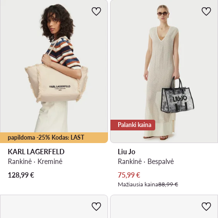
Palanki kaina
papildoma -25% Kodas: LAST
KARL LAGERFELD
Liu Jo
Rankinė · Kreminė
Rankinė · Bespalvė
Dabartinė kaina
128,99
€
75,99
€
Mažiausia kaina
88,99 €