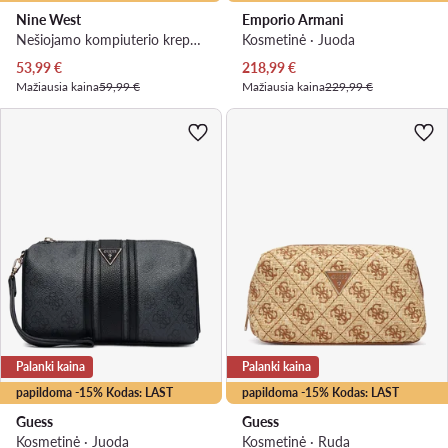
Nine West
Emporio Armani
Nešiojamo kompiuterio krepšys · Smėlio
Kosmetinė · Juoda
Dabartinė kaina
Dabartinė kaina
53,99
€
218,99
€
Mažiausia kaina
59,99 €
Mažiausia kaina
229,99 €
Palanki kaina
Palanki kaina
papildoma -15% Kodas: LAST
papildoma -15% Kodas: LAST
Guess
Guess
Kosmetinė · Juoda
Kosmetinė · Ruda