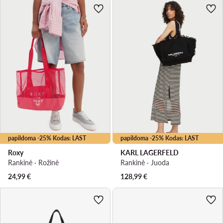
papildoma -25% Kodas: LAST
papildoma -25% Kodas: LAST
Roxy
KARL LAGERFELD
Rankinė · Rožinė
Rankinė · Juoda
24,99
€
128,99
€