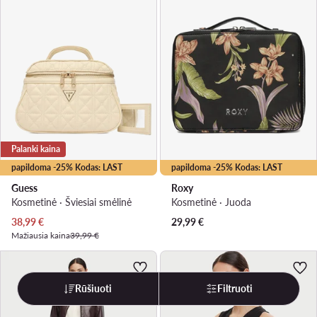
Palanki kaina
papildoma -25% Kodas: LAST
papildoma -25% Kodas: LAST
Guess
Roxy
Kosmetinė · Šviesiai smėlinė
Kosmetinė · Juoda
Dabartinė kaina
38,99
€
29,99
€
Mažiausia kaina
39,99 €
Rūšiuoti
Filtruoti