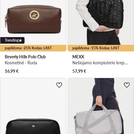
Trending
papildoma -25% Kodas: LAST
papildoma -15% Kodas: LAST
Beverly Hills Polo Club
MEXX
Kosmetinė · Ruda
Nešiojamo kompiuterio krepšys · Juoda
16,99
€
57,99
€