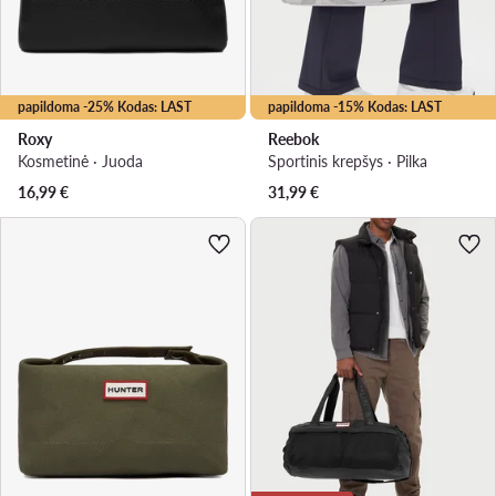
papildoma -25% Kodas: LAST
papildoma -15% Kodas: LAST
Roxy
Reebok
Kosmetinė · Juoda
Sportinis krepšys · Pilka
16,99
€
31,99
€