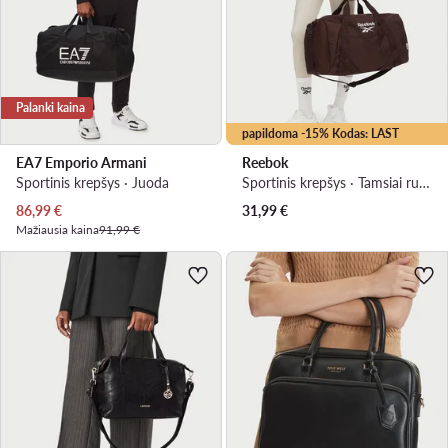
Palanki kaina
papildoma -15% Kodas: LAST
EA7 Emporio Armani
Reebok
Sportinis krepšys · Juoda
Sportinis krepšys · Tamsiai ruda
Dabartinė kaina
86,99
€
31,99
€
Mažiausia kaina
91,99 €