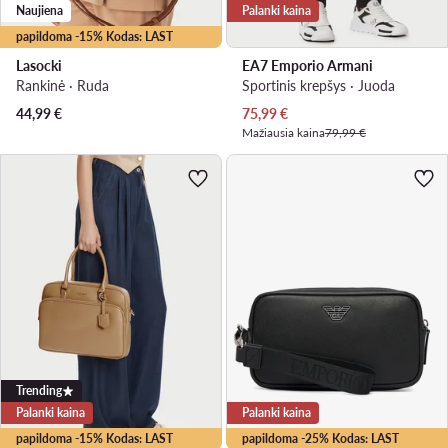
Naujiena
Palanki kaina
papildoma -15% Kodas: LAST
Lasocki
EA7 Emporio Armani
Rankinė · Ruda
Sportinis krepšys · Juoda
Dabartinė kaina
44,99
€
75,99
€
Mažiausia kaina
79,99 €
Trending
Palanki kaina
Palanki kaina
papildoma -15% Kodas: LAST
papildoma -25% Kodas: LAST