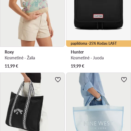
papildoma -25% Kodas: LAST
Roxy
Hunter
Kosmetinė · Žalia
Kosmetinė · Juoda
11,99
€
19,99
€