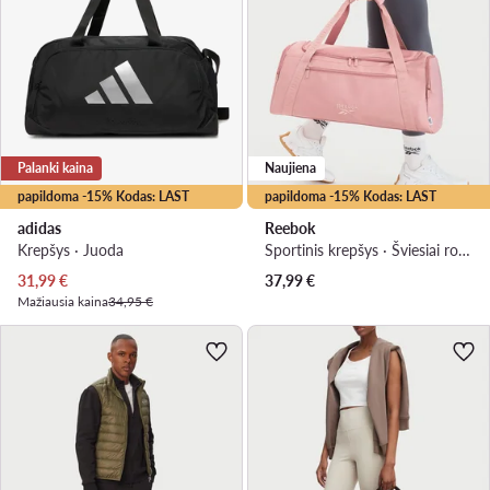
Palanki kaina
Naujiena
papildoma -15% Kodas: LAST
papildoma -15% Kodas: LAST
adidas
Reebok
Krepšys · Juoda
Sportinis krepšys · Šviesiai rožinė
Dabartinė kaina
31,99
€
37,99
€
Mažiausia kaina
34,95 €