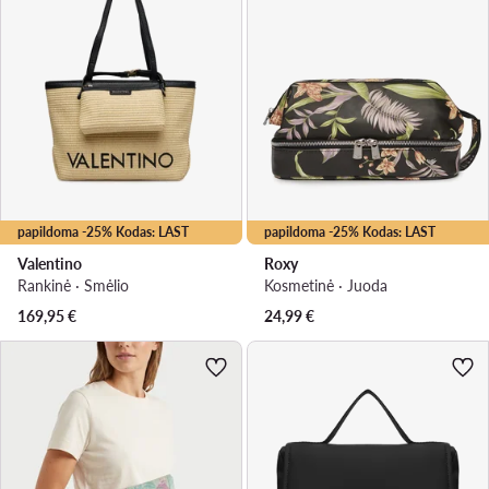
papildoma -25% Kodas: LAST
papildoma -25% Kodas: LAST
Valentino
Roxy
Rankinė · Smėlio
Kosmetinė · Juoda
169,95
€
24,99
€