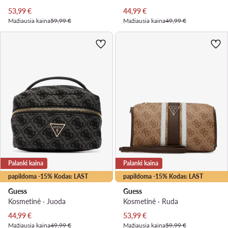
Dabartinė kaina
Dabartinė kaina
53,99
€
44,99
€
Mažiausia kaina
59,99 €
Mažiausia kaina
49,99 €
Palanki kaina
Palanki kaina
papildoma -15% Kodas: LAST
papildoma -15% Kodas: LAST
Guess
Guess
Kosmetinė · Juoda
Kosmetinė · Ruda
Dabartinė kaina
Dabartinė kaina
44,99
€
53,99
€
Mažiausia kaina
49,99 €
Mažiausia kaina
59,99 €