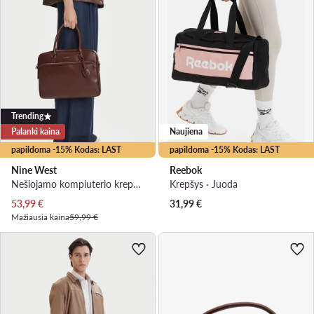
Trending
Palanki kaina
Naujiena
papildoma -15% Kodas: LAST
papildoma -15% Kodas: LAST
Nine West
Reebok
Nešiojamo kompiuterio krepšys · Ruda
Krepšys · Juoda
Dabartinė kaina
53,99
€
31,99
€
Mažiausia kaina
59,99 €