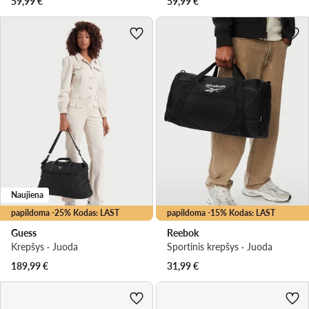
59,99
€
59,99
€
Naujiena
papildoma -25% Kodas: LAST
papildoma -15% Kodas: LAST
Guess
Reebok
Krepšys · Juoda
Sportinis krepšys · Juoda
189,99
€
31,99
€