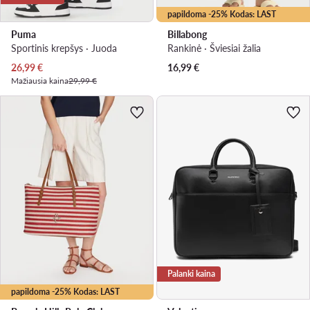
papildoma -25% Kodas: LAST
Puma
Billabong
Sportinis krepšys · Juoda
Rankinė · Šviesiai žalia
Dabartinė kaina
26,99
€
16,99
€
Mažiausia kaina
29,99 €
Palanki kaina
papildoma -25% Kodas: LAST