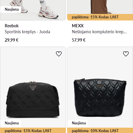
Naujiena
papildoma -15% Kodas: LAST
Reebok
MEXX
Sportinis krepšys · Juoda
Nešiojamo kompiuterio krepšys · Smėlio
29,99
€
57,99
€
Naujiena
Naujiena
papildoma -15% Kodas: LAST
papildoma -10% Kodas: LAST