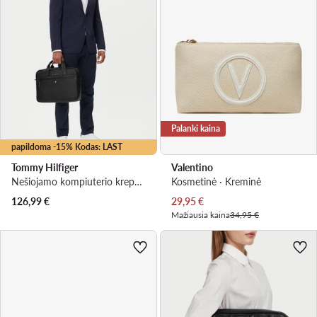
Palanki kaina
papildoma -15% Kodas: LAST
Tommy Hilfiger
Valentino
Nešiojamo kompiuterio krepšys · Juoda · 18″
Kosmetinė · Kreminė
Dabartinė kaina
126,99
€
29,95
€
Mažiausia kaina
34,95 €