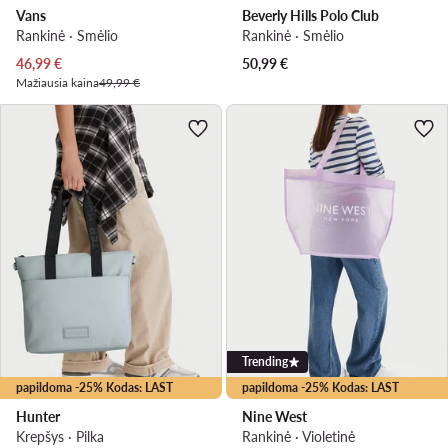
Vans
Beverly Hills Polo Club
Rankinė · Smėlio
Rankinė · Smėlio
Dabartinė kaina
46,99
€
50,99
€
Mažiausia kaina
49,99 €
Trending
papildoma -25% Kodas: LAST
papildoma -25% Kodas: LAST
Hunter
Nine West
Krepšys · Pilka
Rankinė · Violetinė