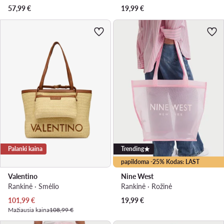
57,99
€
19,99
€
Palanki kaina
Trending
papildoma -25% Kodas: LAST
Valentino
Nine West
Rankinė · Smėlio
Rankinė · Rožinė
Dabartinė kaina
101,99
€
19,99
€
Mažiausia kaina
108,99 €