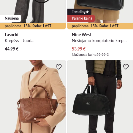
Trending
Naujiena
Palanki kaina
papildoma -15% Kodas: LAST
papildoma -15% Kodas: LAST
Lasocki
Nine West
Krepšys · Juoda
Nešiojamo kompiuterio krepšys · Juoda
Dabartinė kaina
44,99
€
53,99
€
Mažiausia kaina
59,99 €