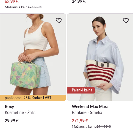
Dabartinė kaina
63,99
€
24,99
€
Mažiausia kaina
75,99 €
Palanki kaina
papildoma -25% Kodas: LAST
Roxy
Weekend Max Mara
Kosmetinė · Žalia
Rankinė · Smėlio
Dabartinė kaina
29,99
€
271,99
€
Mažiausia kaina
294,99 €