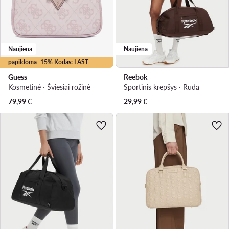
Naujiena
Naujiena
papildoma -15% Kodas: LAST
Guess
Reebok
Kosmetinė · Šviesiai rožinė
Sportinis krepšys · Ruda
79,99
€
29,99
€