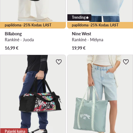
Trending
papildoma -25% Kodas: LAST
papildoma -25% Kodas: LAST
Billabong
Nine West
Rankinė · Juoda
Rankinė · Mėlyna
16,99
€
19,99
€
Palanki kaina