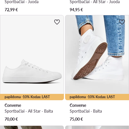
Sportbačiai · Juoda
Sportbačiai · All Star · Juoda
72,99
€
94,95
€
papildoma -10% Kodas: LAST
papildoma -10% Kodas: LAST
Converse
Converse
Sportbačiai · All Star · Balta
Sportbačiai · Balta
70,00
€
75,00
€