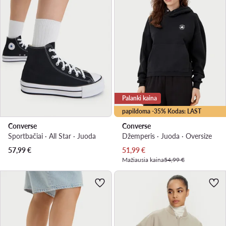
Palanki kaina
papildoma -35% Kodas: LAST
Converse
Converse
Sportbačiai · All Star · Juoda
Džemperis · Juoda · Oversize
Dabartinė kaina
57,99
€
51,99
€
Mažiausia kaina
54,99 €