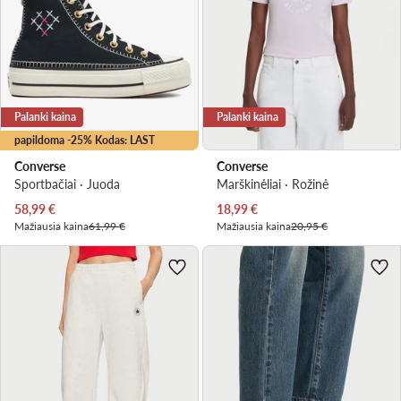
Palanki kaina
Palanki kaina
papildoma -25% Kodas: LAST
Converse
Converse
Sportbačiai · Juoda
Marškinėliai · Rožinė
Dabartinė kaina
Dabartinė kaina
58,99
€
18,99
€
Mažiausia kaina
61,99 €
Mažiausia kaina
20,95 €