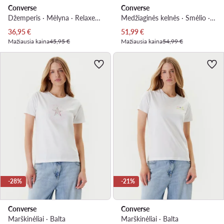
Converse
Converse
Džemperis · Mėlyna · Relaxed Fit
Medžiaginės kelnės · Smėlio · Relaxed Fit
Dabartinė kaina
Dabartinė kaina
36,95
€
51,99
€
Mažiausia kaina
45,95 €
Mažiausia kaina
54,99 €
-28%
-21%
Converse
Converse
Marškinėliai · Balta
Marškinėliai · Balta