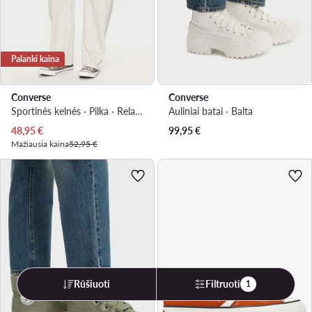
Palanki kaina
Converse
Converse
Sportinės kelnės · Pilka · Relaxed Fit
Auliniai batai · Balta
Dabartinė kaina
48,95
€
99,95
€
Mažiausia kaina
52,95 €
Rūšiuoti
Filtruoti
1