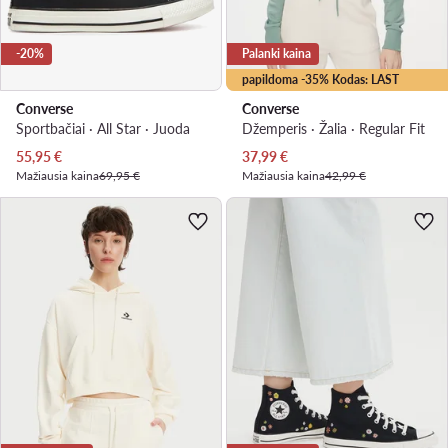
-20%
Palanki kaina
papildoma -35% Kodas: LAST
Converse
Converse
Sportbačiai · All Star · Juoda
Džemperis · Žalia · Regular Fit
Dabartinė kaina
Dabartinė kaina
55,95
€
37,99
€
Mažiausia kaina
69,95 €
Mažiausia kaina
42,99 €