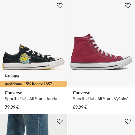
Naujiena
papildoma -15% Kodas: LAST
Converse
Converse
Sportbačiai · All Star · Juoda
Sportbačiai · All Star · Vyšninė
79,99
€
69,99
€