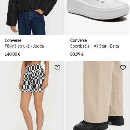
Converse
Converse
Pūkinė striukė · Juoda
Sportbačiai · All Star · Balta
140,00
€
80,99
€