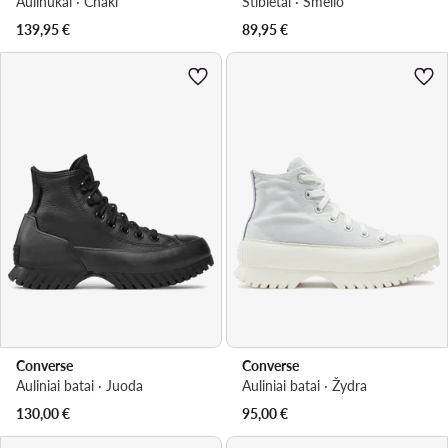
Aulinukai · Chaki
Štibletai · Smėlio
139,95
€
89,95
€
Converse
Converse
Auliniai batai · Juoda
Auliniai batai · Žydra
130,00
€
95,00
€