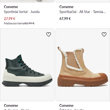
Converse
Converse
Sportiniai šortai · Juoda
Sportbačiai · All Star · Tamsiai mėlyna
Dabartinė kaina
27,99
€
67,99
€
Mažiausia kaina
32,99 €
Converse
Converse