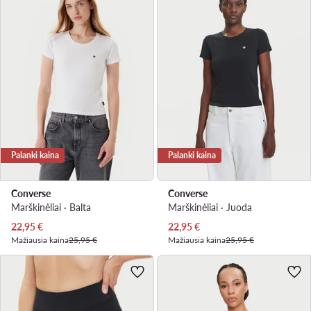
Palanki kaina
Palanki kaina
Converse
Converse
Marškinėliai · Balta
Marškinėliai · Juoda
Dabartinė kaina
Dabartinė kaina
22,95
€
22,95
€
Mažiausia kaina
25,95 €
Mažiausia kaina
25,95 €