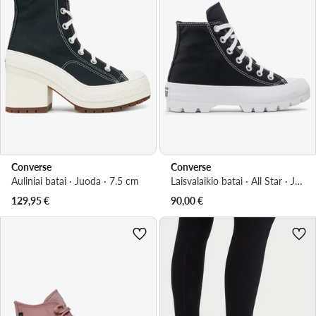
Converse
Converse
Auliniai batai · Juoda · 7.5 cm
Laisvalaikio batai · All Star · Juoda
129,95
€
90,00
€