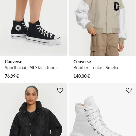
Converse
Converse
Sportbačiai · All Star · Juoda
Bomber striukė · Smėlio
76,99
€
140,00
€