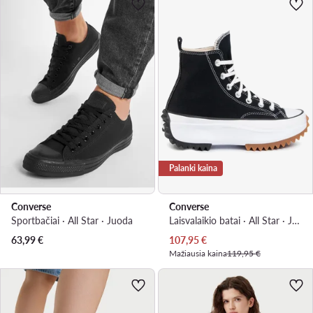
Palanki kaina
Converse
Converse
Sportbačiai · All Star · Juoda
Laisvalaikio batai · All Star · Juoda
Dabartinė kaina
63,99
€
107,95
€
Mažiausia kaina
119,95 €