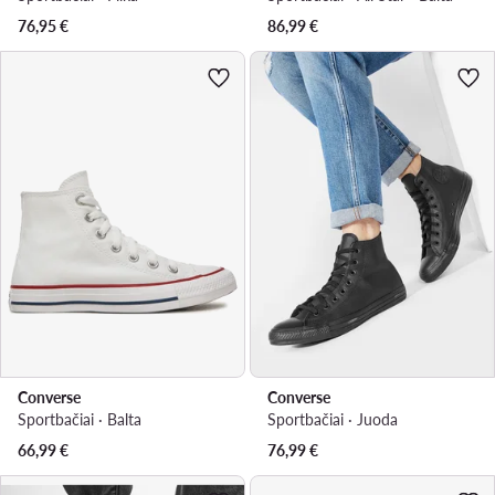
76,95
€
86,99
€
Converse
Converse
Sportbačiai · Balta
Sportbačiai · Juoda
66,99
€
76,99
€