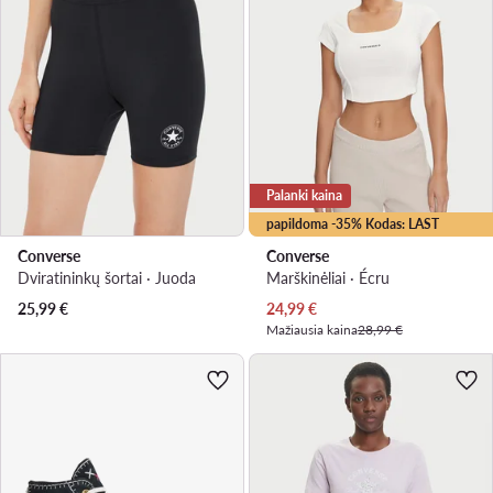
Palanki kaina
papildoma -35% Kodas: LAST
Converse
Converse
Dviratininkų šortai · Juoda
Marškinėliai · Écru
Dabartinė kaina
25,99
€
24,99
€
Mažiausia kaina
28,99 €