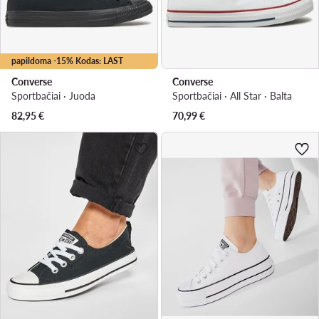
papildoma -15% Kodas: LAST
Converse
Converse
Sportbačiai · Juoda
Sportbačiai · All Star · Balta
82,95
€
70,99
€