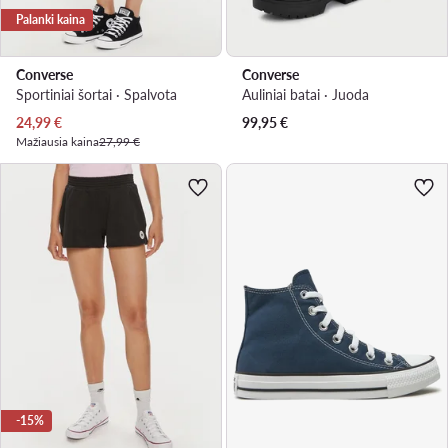
Palanki kaina
Converse
Converse
Sportiniai šortai · Spalvota
Auliniai batai · Juoda
Dabartinė kaina
24,99
€
99,95
€
Mažiausia kaina
27,99 €
-15%