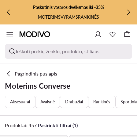
PEREITI PRIE PAGRINDINIO TURINIO
PEREITI Į PAIEŠKĄ
Paskutinis vasaros dvelksmas iki -35%
MOTERIMS
VYRAMS
RANKINĖS
Ieškoti prekių ženklo, produkto, stiliaus
Pagrindinis puslapis
Moterims Converse
Aksesuarai
Avalynė
Drabužiai
Rankinės
Sportinia
Produktai: 457
·
Pasirinkti filtrai (1)