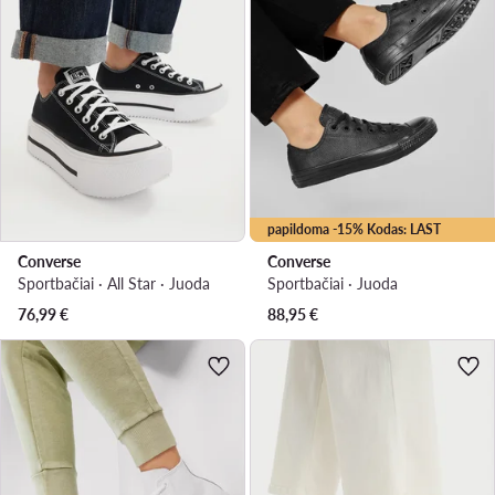
papildoma -15% Kodas: LAST
Converse
Converse
Sportbačiai · All Star · Juoda
Sportbačiai · Juoda
76,99
€
88,95
€