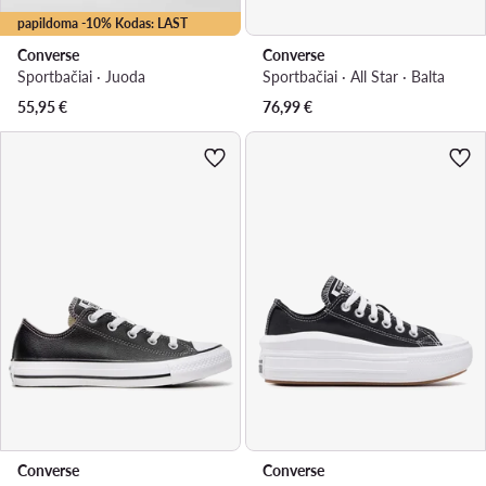
papildoma -10% Kodas: LAST
Converse
Converse
Sportbačiai · Juoda
Sportbačiai · All Star · Balta
55,95
€
76,99
€
Converse
Converse