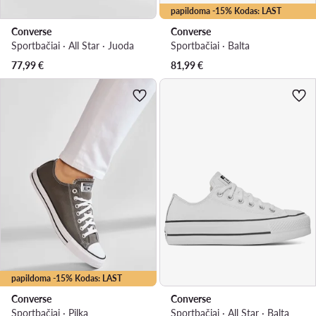
papildoma -15% Kodas: LAST
Converse
Converse
Sportbačiai · All Star · Juoda
Sportbačiai · Balta
77,99
€
81,99
€
papildoma -15% Kodas: LAST
Converse
Converse
Sportbačiai · Pilka
Sportbačiai · All Star · Balta