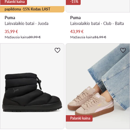
Palanki kaina
-15%
papildoma -15% Kodas: LAST
Puma
Puma
Laisvalaikio batai · Juoda
Laisvalaikio batai · Club · Balta
Dabartinė kaina
Dabartinė kaina
35,99
€
43,99
€
Mažiausia kaina
39,99 €
Mažiausia kaina
51,99 €
Palanki kaina