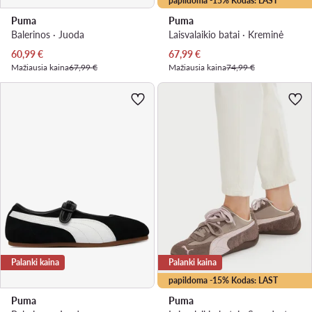
papildoma -15% Kodas: LAST
Puma
Puma
Balerinos · Juoda
Laisvalaikio batai · Kreminė
Dabartinė kaina
Dabartinė kaina
60,99
€
67,99
€
Mažiausia kaina
67,99 €
Mažiausia kaina
74,99 €
Palanki kaina
Palanki kaina
papildoma -15% Kodas: LAST
Puma
Puma