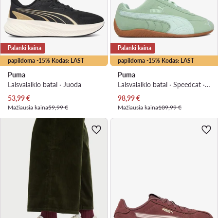
Palanki kaina
Palanki kaina
papildoma -15% Kodas: LAST
papildoma -15% Kodas: LAST
Puma
Puma
Laisvalaikio batai · Juoda
Laisvalaikio batai · Speedcat · Žalia
Dabartinė kaina
Dabartinė kaina
53,99
€
98,99
€
Mažiausia kaina
59,99 €
Mažiausia kaina
109,99 €