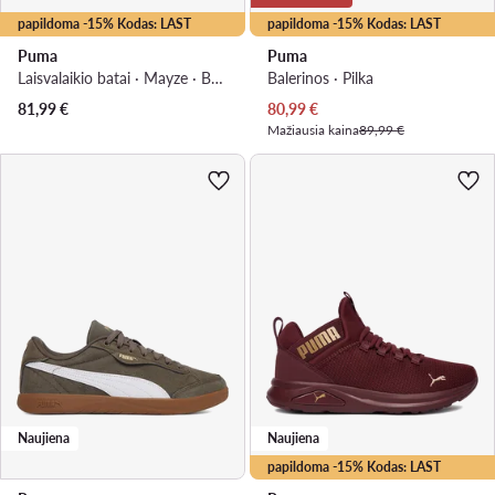
papildoma -15% Kodas: LAST
papildoma -15% Kodas: LAST
Puma
Puma
Laisvalaikio batai · Mayze · Balta
Balerinos · Pilka
Dabartinė kaina
81,99
€
80,99
€
Mažiausia kaina
89,99 €
Naujiena
Naujiena
papildoma -15% Kodas: LAST