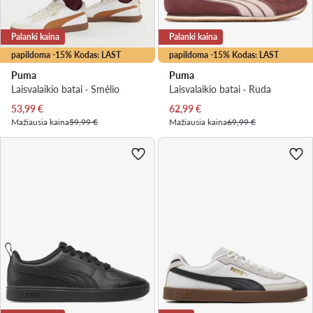
Palanki kaina
Palanki kaina
papildoma -15% Kodas: LAST
papildoma -15% Kodas: LAST
Puma
Puma
Laisvalaikio batai · Smėlio
Laisvalaikio batai · Ruda
Dabartinė kaina
Dabartinė kaina
53,99
€
62,99
€
Mažiausia kaina
59,99 €
Mažiausia kaina
69,99 €