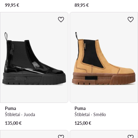
99,95
€
89,95
€
Puma
Puma
Štibletai · Juoda
Štibletai · Smėlio
135,00
€
125,00
€