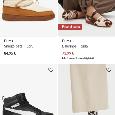
Palanki kaina
Puma
Puma
Sniego batai · Écru
Balerinos · Ruda
Dabartinė kaina
84,95
€
73,99
€
Mažiausia kaina
85,99 €