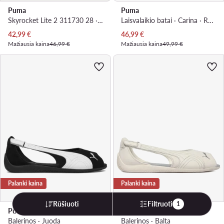
Puma
Puma
Skyrocket Lite 2 311730 28 · Laisvalaikio batai
Laisvalaikio batai · Carina · Rožinė
Dabartinė kaina
Dabartinė kaina
42,99
€
46,99
€
Mažiausia kaina
46,99 €
Mažiausia kaina
49,99 €
Palanki kaina
Palanki kaina
Rūšiuoti
Filtruoti
1
Puma
Puma
Balerinos · Juoda
Balerinos · Balta