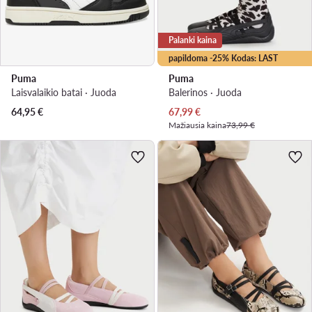
Palanki kaina
papildoma -25% Kodas: LAST
Puma
Puma
Laisvalaikio batai · Juoda
Balerinos · Juoda
Dabartinė kaina
64,95
€
67,99
€
Mažiausia kaina
73,99 €