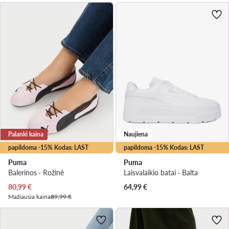
Palanki kaina
Naujiena
papildoma -15% Kodas: LAST
papildoma -15% Kodas: LAST
Puma
Puma
Balerinos · Rožinė
Laisvalaikio batai · Balta
Dabartinė kaina
80,99
€
64,99
€
Mažiausia kaina
89,99 €