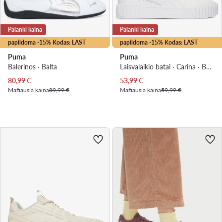
Palanki kaina
Palanki kaina
papildoma -15% Kodas: LAST
papildoma -15% Kodas: LAST
Puma
Puma
Balerinos · Balta
Laisvalaikio batai · Carina · Balta
Dabartinė kaina
Dabartinė kaina
80,99
€
53,99
€
Mažiausia kaina
89,99 €
Mažiausia kaina
59,99 €