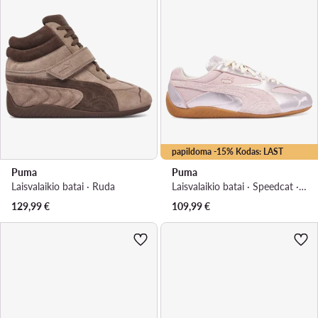
papildoma -15% Kodas: LAST
Puma
Puma
Laisvalaikio batai · Ruda
Laisvalaikio batai · Speedcat · Rožinė
129,99
€
109,99
€