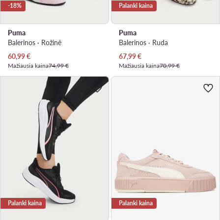
-18%
Palanki kaina
Puma
Puma
Balerinos · Rožinė
Balerinos · Ruda
Dabartinė kaina
Dabartinė kaina
60,99
€
67,99
€
Mažiausia kaina
74,99 €
Mažiausia kaina
70,99 €
Palanki kaina
Palanki kaina