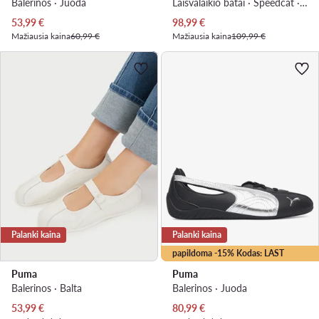
Balerinos · Juoda
Laisvalaikio batai · Speedcat · Ruda
Dabartinė kaina
Dabartinė kaina
53,99
€
98,99
€
Mažiausia kaina
60,99 €
Mažiausia kaina
109,99 €
Palanki kaina
Palanki kaina
papildoma -15% Kodas: LAST
Puma
Puma
Balerinos · Balta
Balerinos · Juoda
Dabartinė kaina
Dabartinė kaina
53,99
€
80,99
€