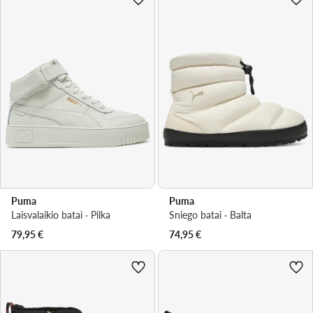
Puma
Puma
Laisvalaikio batai · Pilka
Sniego batai · Balta
79,95
€
74,95
€