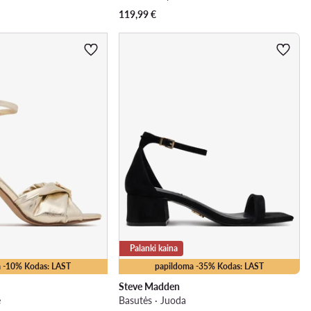
119,99
€
Palanki kaina
 -10% Kodas: LAST
papildoma -35% Kodas: LAST
Steve Madden
ė
Basutės · Juoda