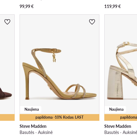
99,99
€
119,99
€
Naujiena
Naujiena
papildoma -10% Kodas: LAST
papildoma
Steve Madden
Steve Madden
Basutės · Auksinė
Basutės · Auksin