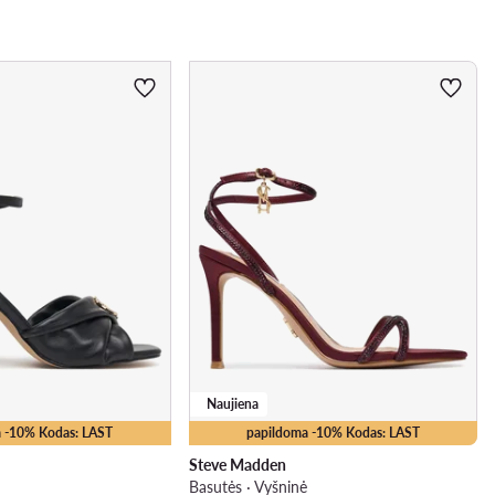
Naujiena
 -10% Kodas: LAST
papildoma -10% Kodas: LAST
Steve Madden
Basutės · Vyšninė