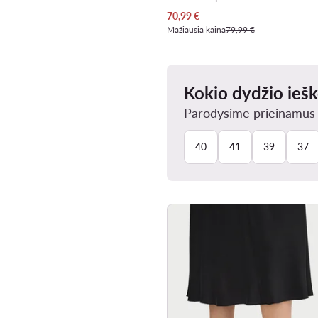
Dabartinė kaina
70,99
€
Mažiausia kaina
79,99 €
Kokio dydžio ieš
Parodysime prieinamus J
40
41
39
37