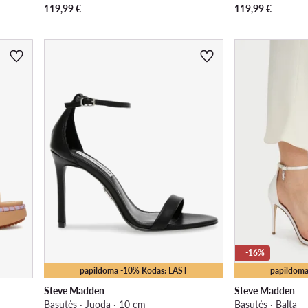
119,99
€
119,99
€
-16%
papildoma -10% Kodas: LAST
papildoma
Steve Madden
Steve Madden
Basutės · Juoda · 10 cm
Basutės · Balta