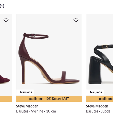
(1)
Naujiena
Naujiena
papildoma -10% Kodas: LAST
papildoma
Steve Madden
Steve Madden
Basutės · Vyšninė · 10 cm
Basutės · Juoda