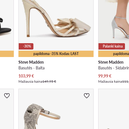
-30%
Palanki kaina
papildoma -35% Kodas: LAST
papildoma
Steve Madden
Steve Madden
Basutės · Balta
Basutės · Sidabri
Dabartinė kaina
Dabartinė kaina
103,99
€
99,99
€
Mažiausia kaina
149,95 €
Mažiausia kaina
111