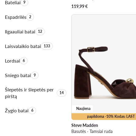
Bateliai
Produktų skaičius:
9
119,99
€
Espadrilės
Produktų skaičius:
2
Ilgaauliai batai
Produktų skaičius:
12
Laisvalaikio batai
Produktų skaičius:
133
Lordsai
Produktų skaičius:
6
Sniego batai
Produktų skaičius:
9
Šlepetės ir šlepetės per
Produktų skaičius:
14
pirštą
Naujiena
Žygio batai
Produktų skaičius:
6
papildoma -10% Kodas: LAST
Steve Madden
Basutės · Tamsiai ruda