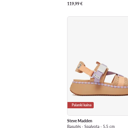
119,99
€
Palanki kaina
Steve Madden
Basutės · Spalvota · 5.5 cm