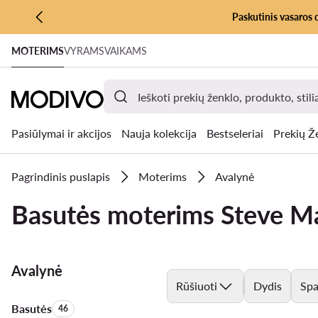
Paskutinis vasaros 
PEREITI PRIE PAGRINDINIO TURINIO
MOTERIMS
VYRAMS
VAIKAMS
PEREITI Į PAIEŠKĄ
Pasiūlymai ir akcijos
Nauja kolekcija
Bestseleriai
Prekių Ž
Pagrindinis puslapis
Moterims
Avalynė
Basutės moterims Steve 
Avalynė
Rūšiuoti
Dydis
Spa
Basutės
Produktų skaičius:
46