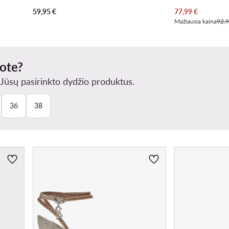
Dabartinė kaina
59,95
€
77,99
€
Mažiausia kaina
92,9
kote?
ūsų pasirinkto dydžio produktus.
36
38