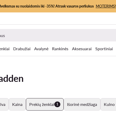
dvelksmas su nuolaidomis iki -35%! Atrask vasaros perliukus
MOTERIMS
enklai
Drabužiai
Avalynė
Rankinės
Aksesuarai
Sportiniai
Madden
lva
Kaina
Prekių ženklai
Išorinė medžiaga
Kulno 
1