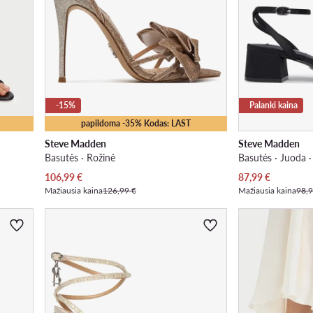
-15%
Palanki kaina
papildoma -35% Kodas: LAST
Steve Madden
Steve Madden
Basutės · Rožinė
Basutės · Juoda 
Dabartinė kaina
Dabartinė kaina
106,99
€
87,99
€
Mažiausia kaina
126,99 €
Mažiausia kaina
98,9