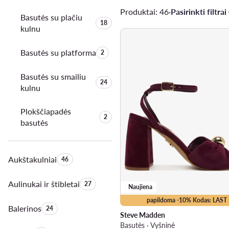
Produktai: 46
·
Pasirinkti filtrai 
Basutės su plačiu
Produktų skaičius:
18
kulnu
Basutės su platforma
Produktų skaičius:
2
Basutės su smailiu
Produktų skaičius:
24
kulnu
Plokščiapadės
Produktų skaičius:
2
basutės
Aukštakulniai
Produktų skaičius:
46
Aulinukai ir štibletai
Produktų skaičius:
27
Naujiena
papildoma -10% Kodas: LAST
Balerinos
Produktų skaičius:
24
Steve Madden
Basutės · Vyšninė