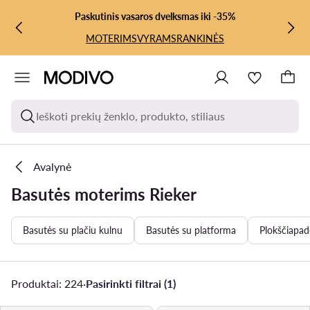
PEREITI PRIE PAGRINDINIO TURINIO
PEREITI Į PAIEŠKĄ
Paskutinis vasaros dvelksmas iki -35%
MOTERIMS
VYRAMS
RANKINĖS
Ieškoti prekių ženklo, produkto, stiliaus
Avalynė
Basutės moterims Rieker
Basutės su plačiu kulnu
Basutės su platforma
Plokščiapad
Produktai: 224
·
Pasirinkti filtrai (1)