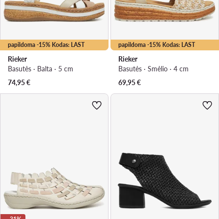
papildoma -15% Kodas: LAST
papildoma -15% Kodas: LAST
Rieker
Rieker
Basutės · Balta · 5 cm
Basutės · Smėlio · 4 cm
74,95
€
69,95
€