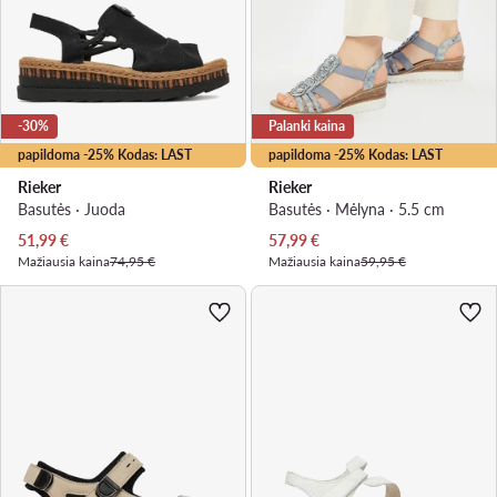
-30%
Palanki kaina
papildoma -25% Kodas: LAST
papildoma -25% Kodas: LAST
Rieker
Rieker
Basutės · Juoda
Basutės · Mėlyna · 5.5 cm
Dabartinė kaina
Dabartinė kaina
51,99
€
57,99
€
Mažiausia kaina
74,95 €
Mažiausia kaina
59,95 €