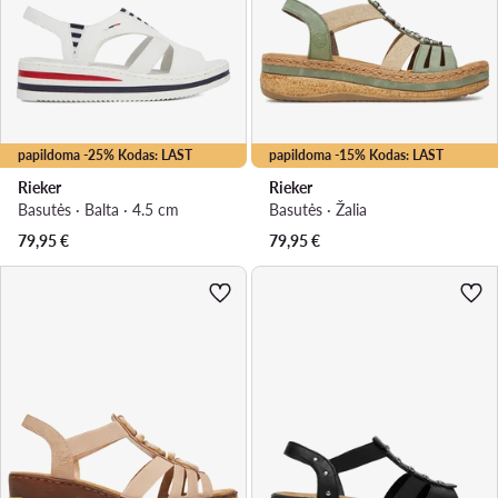
papildoma -25% Kodas: LAST
papildoma -15% Kodas: LAST
Rieker
Rieker
Basutės · Balta · 4.5 cm
Basutės · Žalia
79,95
€
79,95
€