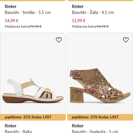
Rieker
Rieker
Basutės · Smėlio · 5.5 cm
Basutės · Žalia · 4.5 cm
Dabartinė kaina
Dabartinė kaina
54,99
€
51,99
€
Mažiausia kaina
79,95 €
Mažiausia kaina
74,95 €
papildoma -25% Kodas: LAST
papildoma -25% Kodas: LAST
Rieker
Rieker
Basutės · Balta
Basutės · Spalvota · 5 cm