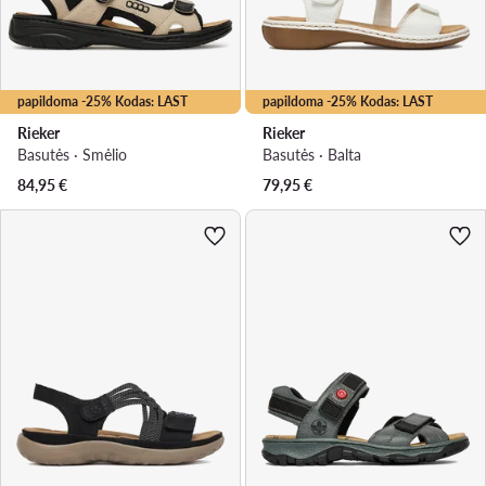
papildoma -25% Kodas: LAST
papildoma -25% Kodas: LAST
Rieker
Rieker
Basutės · Smėlio
Basutės · Balta
84,95
€
79,95
€