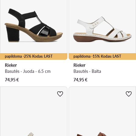
papildoma -25% Kodas: LAST
papildoma -15% Kodas: LAST
Rieker
Rieker
Basutės · Juoda · 6.5 cm
Basutės · Balta
74,95
€
74,95
€