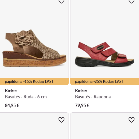
papildoma -15% Kodas: LAST
papildoma -25% Kodas: LAST
Rieker
Rieker
Basutės · Ruda · 6 cm
Basutės · Raudona
84,95
€
79,95
€