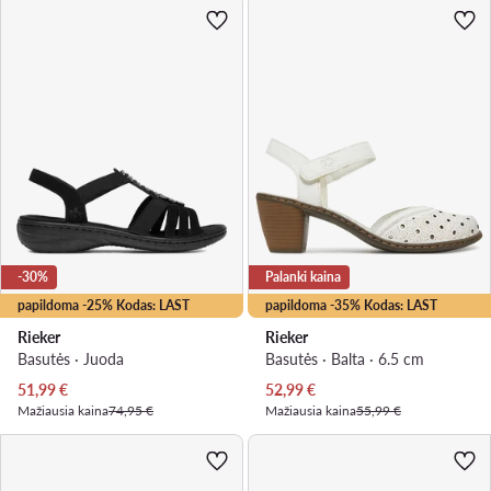
-30%
Palanki kaina
papildoma -25% Kodas: LAST
papildoma -35% Kodas: LAST
Rieker
Rieker
Basutės · Juoda
Basutės · Balta · 6.5 cm
Dabartinė kaina
Dabartinė kaina
51,99
€
52,99
€
Mažiausia kaina
74,95 €
Mažiausia kaina
55,99 €