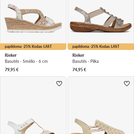
papildoma -25% Kodas: LAST
papildoma -25% Kodas: LAST
Rieker
Rieker
Basutės · Smėlio · 6 cm
Basutės · Pilka
79,95
€
74,95
€