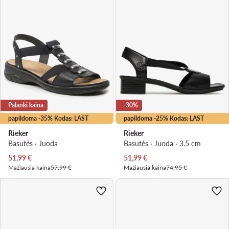
Palanki kaina
-30%
papildoma -35% Kodas: LAST
papildoma -25% Kodas: LAST
Rieker
Rieker
Basutės · Juoda
Basutės · Juoda · 3.5 cm
Dabartinė kaina
Dabartinė kaina
51,99
€
51,99
€
Mažiausia kaina
57,99 €
Mažiausia kaina
74,95 €