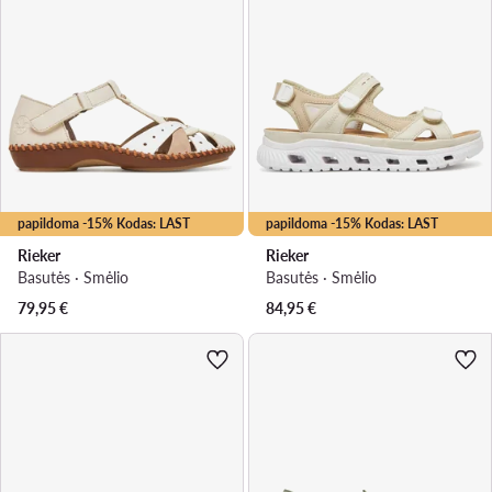
papildoma -15% Kodas: LAST
papildoma -15% Kodas: LAST
Rieker
Rieker
Basutės · Smėlio
Basutės · Smėlio
79,95
€
84,95
€