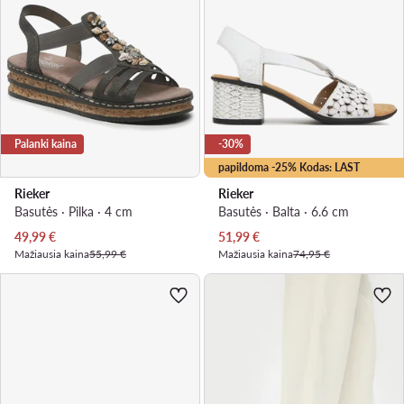
Palanki kaina
-30%
papildoma -25% Kodas: LAST
Rieker
Rieker
Basutės · Pilka · 4 cm
Basutės · Balta · 6.6 cm
Dabartinė kaina
Dabartinė kaina
49,99
€
51,99
€
Mažiausia kaina
55,99 €
Mažiausia kaina
74,95 €