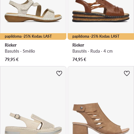
papildoma -25% Kodas: LAST
papildoma -25% Kodas: LAST
Rieker
Rieker
Basutės · Smėlio
Basutės · Ruda · 4 cm
79,95
€
74,95
€