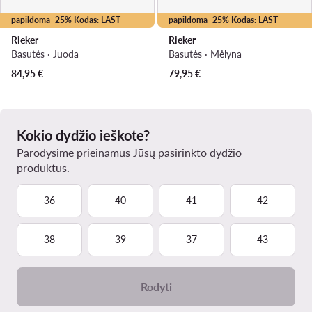
papildoma -25% Kodas: LAST
papildoma -25% Kodas: LAST
Rieker
Rieker
Basutės · Juoda
Basutės · Mėlyna
84,95
€
79,95
€
Kokio dydžio ieškote?
Parodysime prieinamus Jūsų pasirinkto dydžio
produktus.
36
40
41
42
38
39
37
43
Rodyti