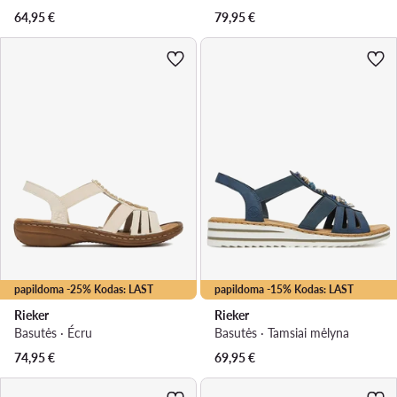
64,95
€
79,95
€
papildoma -25% Kodas: LAST
papildoma -15% Kodas: LAST
Rieker
Rieker
Basutės · Écru
Basutės · Tamsiai mėlyna
74,95
€
69,95
€