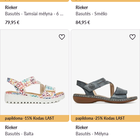
Rieker
Rieker
Basutės · Tamsiai mėlyna · 6 cm
Basutės · Smėlio
79,95
€
84,95
€
papildoma -15% Kodas: LAST
papildoma -25% Kodas: LAST
Rieker
Rieker
Basutės · Balta
Basutės · Mėlyna