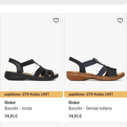
papildoma -25% Kodas: LAST
papildoma -25% Kodas: LAST
Rieker
Rieker
Basutės · Juoda
Basutės · Tamsiai mėlyna
74,95
€
74,95
€