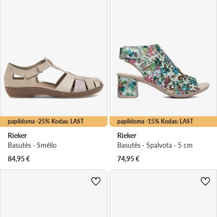
papildoma -25% Kodas: LAST
papildoma -15% Kodas: LAST
Rieker
Rieker
Basutės · Smėlio
Basutės · Spalvota · 5 cm
84,95
€
74,95
€