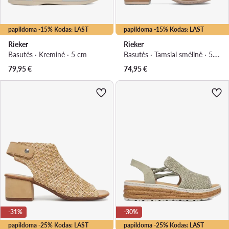
papildoma -15% Kodas: LAST
papildoma -15% Kodas: LAST
Rieker
Rieker
Basutės · Kreminė · 5 cm
Basutės · Tamsiai smėlinė · 5.5 cm
79,95
€
74,95
€
-31%
-30%
papildoma -25% Kodas: LAST
papildoma -25% Kodas: LAST