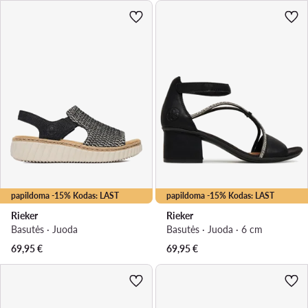
papildoma -15% Kodas: LAST
papildoma -15% Kodas: LAST
Rieker
Rieker
Basutės · Juoda
Basutės · Juoda · 6 cm
69,95
€
69,95
€