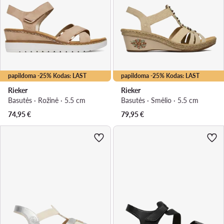
papildoma -25% Kodas: LAST
papildoma -25% Kodas: LAST
Rieker
Rieker
Basutės · Rožinė · 5.5 cm
Basutės · Smėlio · 5.5 cm
74,95
€
79,95
€