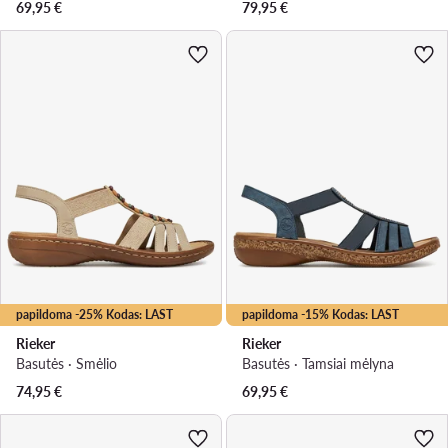
69,95
€
79,95
€
papildoma -25% Kodas: LAST
papildoma -15% Kodas: LAST
Rieker
Rieker
Basutės · Smėlio
Basutės · Tamsiai mėlyna
74,95
€
69,95
€