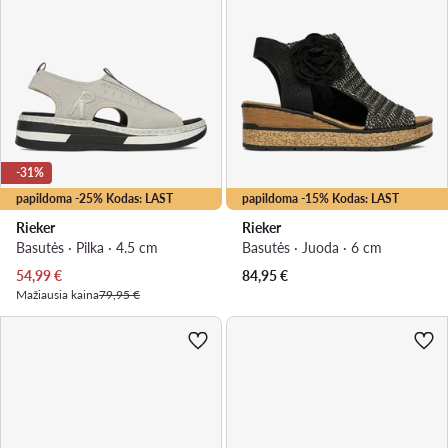
-31%
papildoma -25% Kodas: LAST
papildoma -15% Kodas: LAST
Rieker
Rieker
Basutės · Pilka · 4.5 cm
Basutės · Juoda · 6 cm
Dabartinė kaina
54,99
€
84,95
€
Mažiausia kaina
79,95 €