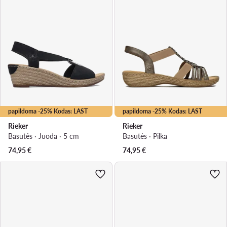
papildoma -25% Kodas: LAST
papildoma -25% Kodas: LAST
Rieker
Rieker
Basutės · Juoda · 5 cm
Basutės · Pilka
74,95
€
74,95
€