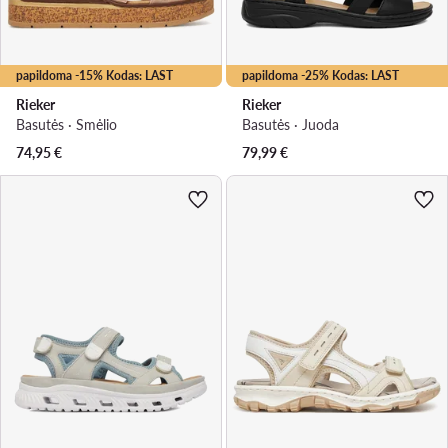
papildoma -15% Kodas: LAST
papildoma -25% Kodas: LAST
Rieker
Rieker
Basutės · Smėlio
Basutės · Juoda
74,95
€
79,99
€