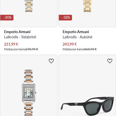
-21%
-32%
Emporio Armani
Emporio Armani
Laikrodis · Sidabrinė
Laikrodis · Auksinė
Dabartinė kaina
Dabartinė kaina
211,99
€
243,99
€
Mažiausia kaina
270,95 €
Mažiausia kaina
363,95 €