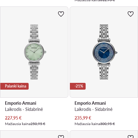
Palanki kaina
-21%
Emporio Armani
Emporio Armani
Laikrodis · Sidabrinė
Laikrodis · Sidabrinė
Dabartinė kaina
Dabartinė kaina
227,95
€
235,99
€
Mažiausia kaina
250,95 €
Mažiausia kaina
300,95 €