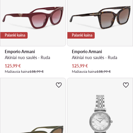
Palanki kaina
Palanki kaina
Emporio Armani
Emporio Armani
Akiniai nuo saulės · Ruda
Akiniai nuo saulės · Ruda
Dabartinė kaina
Dabartinė kaina
125,99
€
125,99
€
Mažiausia kaina
138,99 €
Mažiausia kaina
138,99 €