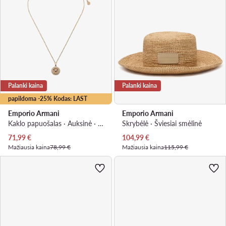
Palanki kaina
Palanki kaina
papildoma -25% Kodas: LAST
Emporio Armani
Emporio Armani
Kaklo papuošalas · Auksinė · Nerūdijantis plienas
Skrybėlė · Šviesiai smėlinė
Dabartinė kaina
Dabartinė kaina
71,99
€
104,99
€
Mažiausia kaina
78,99 €
Mažiausia kaina
115,99 €