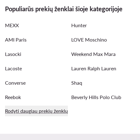
Populiarūs prekių ženklai šioje kategorijoje
MEXX
Hunter
AMI Paris
LOVE Moschino
Lasocki
Weekend Max Mara
Lacoste
Lauren Ralph Lauren
Converse
Shaq
Reebok
Beverly Hills Polo Club
Rodyti daugiau prekių ženklų