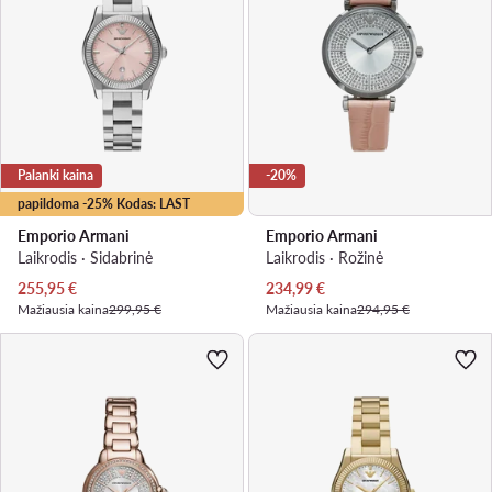
Palanki kaina
-20%
papildoma -25% Kodas: LAST
Emporio Armani
Emporio Armani
Laikrodis · Sidabrinė
Laikrodis · Rožinė
Dabartinė kaina
Dabartinė kaina
255,95
€
234,99
€
Mažiausia kaina
299,95 €
Mažiausia kaina
294,95 €