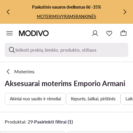
PEREITI PRIE PAGRINDINIO TURINIO
PEREITI Į PAIEŠKĄ
Paskutinis vasaros dvelksmas iki -35%
MOTERIMS
VYRAMS
RANKINĖS
Ieškoti prekių ženklo, produkto, stiliaus
Moterims
Aksesuarai moterims Emporio Armani
Akiniai nuo saulės ir rėmeliai
Kepurės, šalikai, pirštinės
Laik
Produktai: 29
·
Pasirinkti filtrai (1)