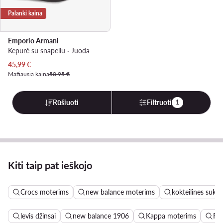
Palanki kaina
Emporio Armani
Kepurė su snapeliu · Juoda
Dabartinė kaina
45,99
€
Mažiausia kaina
50,95 €
Rūšiuoti
Filtruoti
1
Kiti taip pat ieškojo
Crocs moterims
new balance moterims
kokteilines sukne
levis džinsai
new balance 1906
Kappa moterims
Ro