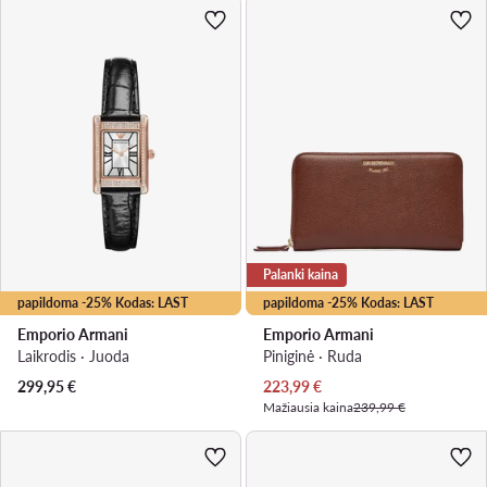
Palanki kaina
papildoma -25% Kodas: LAST
papildoma -25% Kodas: LAST
Emporio Armani
Emporio Armani
Laikrodis · Juoda
Piniginė · Ruda
Dabartinė kaina
299,95
€
223,99
€
Mažiausia kaina
239,99 €