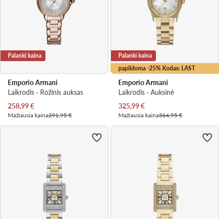
Palanki kaina
Palanki kaina
papildoma -25% Kodas: LAST
Emporio Armani
Emporio Armani
Laikrodis · Rožinis auksas
Laikrodis · Auksinė
Dabartinė kaina
Dabartinė kaina
258,99
€
325,99
€
Mažiausia kaina
291,95 €
Mažiausia kaina
364,95 €