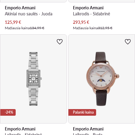
Emporio Armani
Emporio Armani
Akiniai nuo saulės · Juoda
Laikrodis · Sidabrinė
Dabartinė kaina
Dabartinė kaina
125,99
€
293,95
€
Mažiausia kaina
134,99 €
Mažiausia kaina
312,95 €
-24%
Palanki kaina
Emporio Armani
Emporio Armani
Laikrodis · Sidabrinė
Laikrodis · Ruda