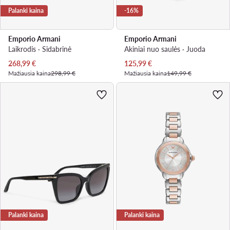
Palanki kaina
-16%
Emporio Armani
Emporio Armani
Laikrodis · Sidabrinė
Akiniai nuo saulės · Juoda
Dabartinė kaina
Dabartinė kaina
268,99
€
125,99
€
Mažiausia kaina
298,99 €
Mažiausia kaina
149,99 €
Palanki kaina
Palanki kaina