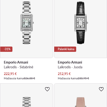
-31%
Palanki kaina
Emporio Armani
Emporio Armani
Laikrodis · Sidabrinė
Laikrodis · Juoda
Dabartinė kaina
Dabartinė kaina
222,95
€
212,95
€
Mažiausia kaina
326,00 €
Mažiausia kaina
233,95 €