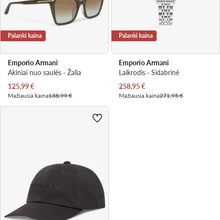
Palanki kaina
Palanki kaina
Emporio Armani
Emporio Armani
Akiniai nuo saulės · Žalia
Laikrodis · Sidabrinė
Dabartinė kaina
Dabartinė kaina
125,99
€
258,95
€
Mažiausia kaina
138,99 €
Mažiausia kaina
271,95 €