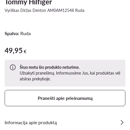
Tommy Hilfiger
Vyriškas Diržas Denton AM0AM12548 Ruda
Spalva:
Ruda
49,95
49,95 €
€
Šiuo metu šio produkto neturime.
Užsakyti pranešimą. Informuosime Jus, kai produktas vėl
atsiras prekyboje.
Pranešti apie prieinamumą
Informacija apie produktą