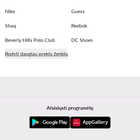
Nike
Guess
Shaq
Reebok
Beverly Hills Polo Club
DC Shoes
Rodyti daugiau prekių ženklų
Atsisiųsti programėlę