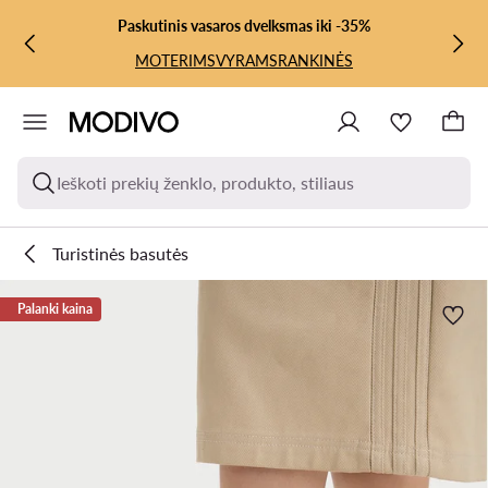
PEREITI PRIE PAGRINDINIO TURINIO
PEREITI Į PAIEŠKĄ
Paskutinis vasaros dvelksmas iki -35%
MOTERIMS
VYRAMS
RANKINĖS
Ieškoti prekių ženklo, produkto, stiliaus
Turistinės basutės
Palanki kaina