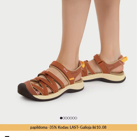
papildoma -35% Kodas: LAST
· Galioja iki
10
.
08