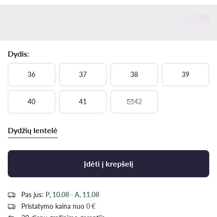
Dydis:
36
37
38
39
40
41
42
Dydžių lentelė
Įdėti į krepšelį
Pas jus:
P, 10.08 - A, 11.08
Pristatymo kaina nuo
0 €