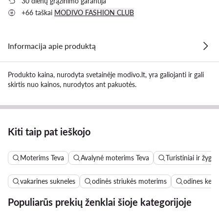
30 dienų grąžinimo garantija
+66 taškai
MODIVO FASHION CLUB
Informacija apie produktą
Produkto kaina, nurodyta svetainėje modivo.lt, yra galiojanti ir gali
skirtis nuo kainos, nurodytos ant pakuotės.
Kiti taip pat ieškojo
Moterims Teva
Avalynė moterims Teva
Turistiniai ir žyg
vakarines sukneles
odinės striukės moterims
odines keln
Populiarūs prekių ženklai šioje kategorijoje