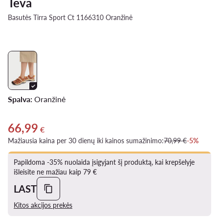
Teva
Basutės Tirra Sport Ct 1166310 Oranžinė
Spalva:
Oranžinė
66,99
Dabartinė kaina 66,99 €
€
Mažiausia kaina per 30 dienų iki kainos sumažinimo:
70,99 €
-5%
Papildoma -35% nuolaida įsigyjant šį produktą, kai krepšelyje
išleisite ne mažiau kaip 79 €
LAST
Kitos akcijos prekės