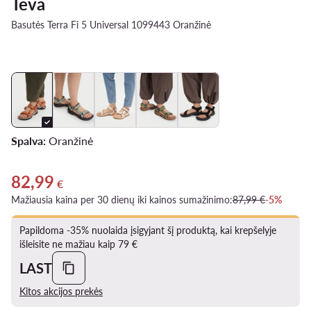
Teva
Basutės Terra Fi 5 Universal 1099443 Oranžinė
Spalva:
Oranžinė
82,99
Dabartinė kaina 82,99 €
€
Mažiausia kaina per 30 dienų iki kainos sumažinimo:
87,99 €
-5%
Papildoma -35% nuolaida įsigyjant šį produktą, kai krepšelyje
išleisite ne mažiau kaip 79 €
LAST
Kitos akcijos prekės