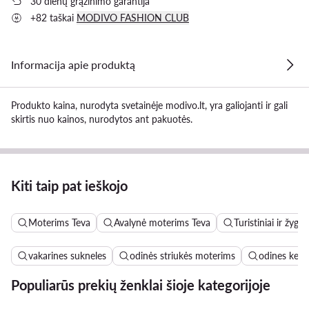
30 dienų grąžinimo garantija
+82 taškai
MODIVO FASHION CLUB
Informacija apie produktą
Produkto kaina, nurodyta svetainėje modivo.lt, yra galiojanti ir gali
skirtis nuo kainos, nurodytos ant pakuotės.
Kiti taip pat ieškojo
Moterims Teva
Avalynė moterims Teva
Turistiniai ir žyg
vakarines sukneles
odinės striukės moterims
odines keln
Populiarūs prekių ženklai šioje kategorijoje