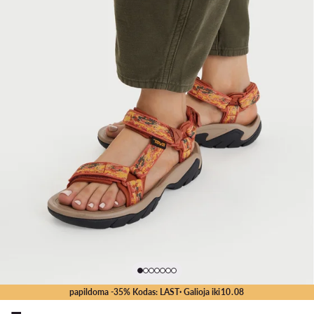
papildoma -35% Kodas: LAST
· Galioja iki
10
.
08