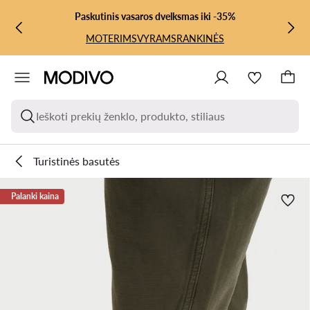
PEREITI PRIE PAGRINDINIO TURINIO
PEREITI Į PAIEŠKĄ
Paskutinis vasaros dvelksmas iki -35%
MOTERIMS
VYRAMS
RANKINĖS
Ieškoti prekių ženklo, produkto, stiliaus
Turistinės basutės
Palanki kaina