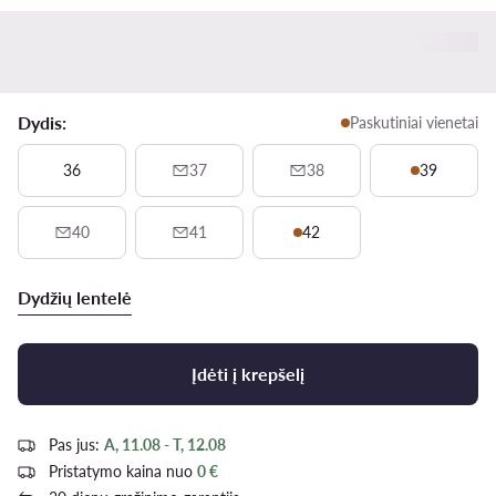
Dydis:
Paskutiniai vienetai
36
37
38
39
40
41
42
Dydžių lentelė
Įdėti į krepšelį
Pas jus:
A, 11.08 - T, 12.08
Pristatymo kaina nuo
0 €