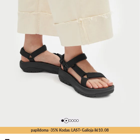
papildoma -35% Kodas: LAST
· Galioja iki
10
.
08