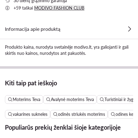
30 dienų grąžinimo garantija
+59 taškai
MODIVO FASHION CLUB
Informacija apie produktą
Produkto kaina, nurodyta svetainėje modivo.lt, yra galiojanti ir gali
skirtis nuo kainos, nurodytos ant pakuotės.
Kiti taip pat ieškojo
Moterims Teva
Avalynė moterims Teva
Turistiniai ir žyg
vakarines sukneles
odinės striukės moterims
odines keln
Populiarūs prekių ženklai šioje kategorijoje