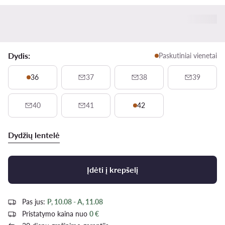
Dydis:
Paskutiniai vienetai
36
37
38
39
40
41
42
Dydžių lentelė
Įdėti į krepšelį
Pas jus:
P, 10.08 - A, 11.08
Pristatymo kaina nuo
0 €