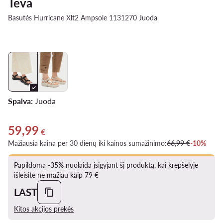
Teva
Basutės Hurricane Xlt2 Ampsole 1131270 Juoda
Spalva:
Juoda
59,99
Dabartinė kaina 59,99 €
€
Mažiausia kaina per 30 dienų iki kainos sumažinimo:
66,99 €
-10%
Papildoma -35% nuolaida įsigyjant šį produktą, kai krepšelyje
išleisite ne mažiau kaip 79 €
LAST
Kitos akcijos prekės