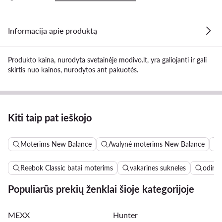
Informacija apie produktą
Produkto kaina, nurodyta svetainėje modivo.lt, yra galiojanti ir gali
skirtis nuo kainos, nurodytos ant pakuotės.
Kiti taip pat ieškojo
Moterims New Balance
Avalynė moterims New Balance
Reebok Classic batai moterims
vakarines sukneles
odinės
Populiarūs prekių ženklai šioje kategorijoje
MEXX
Hunter