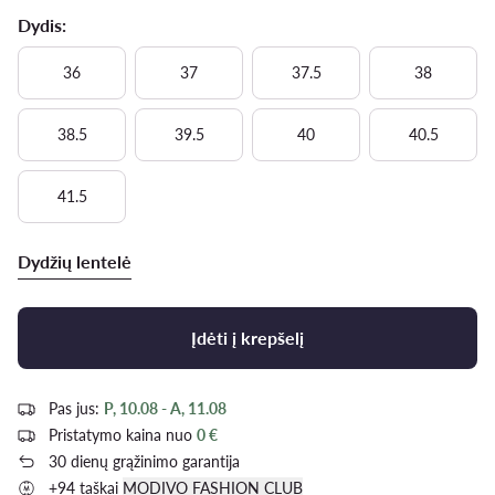
Dydis:
36
37
37.5
38
38.5
39.5
40
40.5
41.5
Dydžių lentelė
Įdėti į krepšelį
Pas jus:
P, 10.08 - A, 11.08
Pristatymo kaina nuo
0 €
30 dienų grąžinimo garantija
+94 taškai
MODIVO FASHION CLUB