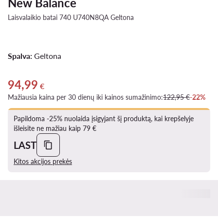
New Balance
Laisvalaikio batai 740 U740N8QA Geltona
Spalva:
Geltona
94,99
Dabartinė kaina 94,99 €
€
Mažiausia kaina per 30 dienų iki kainos sumažinimo:
122,95 €
-22%
Papildoma -25% nuolaida įsigyjant šį produktą, kai krepšelyje
išleisite ne mažiau kaip 79 €
LAST
Kitos akcijos prekės