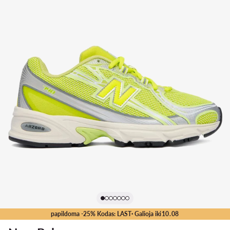
papildoma -25% Kodas: LAST
· Galioja iki
10
.
08