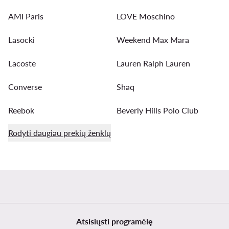
AMI Paris
LOVE Moschino
Lasocki
Weekend Max Mara
Lacoste
Lauren Ralph Lauren
Converse
Shaq
Reebok
Beverly Hills Polo Club
Rodyti daugiau prekių ženklų
Atsisiųsti programėlę