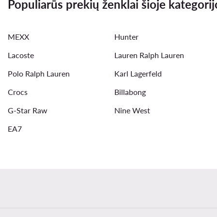
Populiarūs prekių ženklai šioje kategorij
new balance 740
adidas batai
New Balance 327 
MEXX
Hunter
braletes
maudymosi kostiumeliai
Lacoste
Lauren Ralph Lauren
Polo Ralph Lauren
Karl Lagerfeld
Crocs
Billabong
G-Star Raw
Nine West
EA7