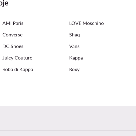
oje
moterims
Juoda suknele
triumph liemenėlės
Vanden
AMI Paris
LOVE Moschino
Converse
Shaq
DC Shoes
Vans
Juicy Couture
Kappa
Roba di Kappa
Roxy