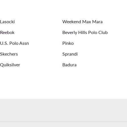
s batai moterims
pavasarinės striukės moterims
Lasocki
Weekend Max Mara
Reebok
Beverly Hills Polo Club
U.S. Polo Assn
Pinko
Skechers
Sprandi
Quiksilver
Badura