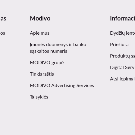
mas
Modivo
Informaci
nos
Apie mus
Dydžių lent
Įmonės duomenys ir banko
Priežiūra
sąskaitos numeris
Produktų s
MODIVO grupė
Digital Serv
Tinklaraštis
Atsiliepima
MODIVO Advertising Services
Taisyklės