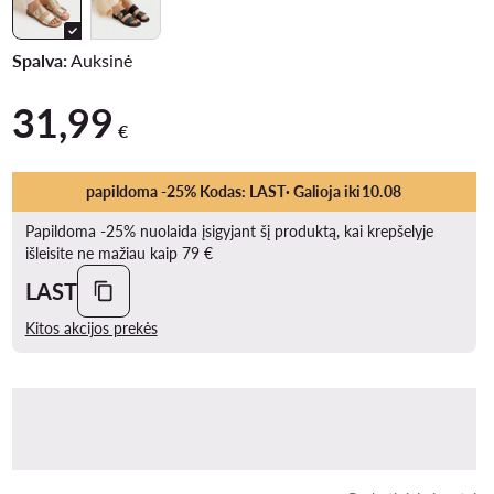
Spalva:
Auksinė
31,99
31,99 €
€
papildoma -25% Kodas: LAST
· Galioja iki
10
.
08
Papildoma -25% nuolaida įsigyjant šį produktą, kai krepšelyje
išleisite ne mažiau kaip 79 €
LAST
Kitos akcijos prekės