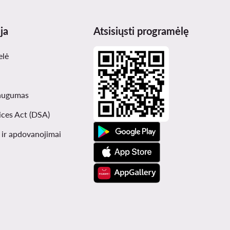
ja
Atsisiųsti programėlę
elė
augumas
ices Act (DSA)
i ir apdovanojimai