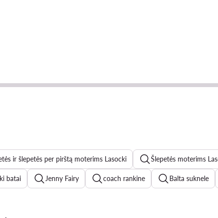
etės ir šlepetės per pirštą moterims Lasocki
Šlepetės moterims Las
ki batai
Jenny Fairy
coach rankine
Balta suknele
es kelnes
levis džinsai
new balance 1906
Kappa mo