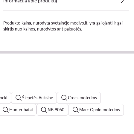
Informacija apie produktą
Produkto kaina, nurodyta svetainėje modivo.lt, yra galiojanti ir gali
skirtis nuo kainos, nurodytos ant pakuotės.
ocki
Šlepetės Auksinė
Crocs moterims
Hunter batai
NB 9060
Marc Opolo moterims
terims
Roxy
new balance 574
marella