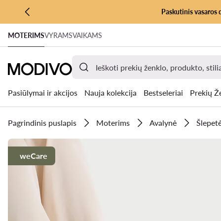
Paskutinis vasaros 
PEREITI PRIE PAGRINDINIO TURINIO
MOTERIMS
VYRAMS
VAIKAMS
PEREITI Į PAIEŠKĄ
Pasiūlymai ir akcijos
Nauja kolekcija
Bestseleriai
Prekių Ž
Pagrindinis puslapis
Moterims
Avalynė
Šlepetė
weCare