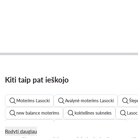
Kiti taip pat ieškojo
Moterims Lasocki
Avalynė moterims Lasocki
Šlep
new balance moterims
kokteilines sukneles
Lasoc
chalatai moterims
Reebok Classic batai moterims
Rodyti daugiau
vakarines sukneles
odinės striukės moterims
odin