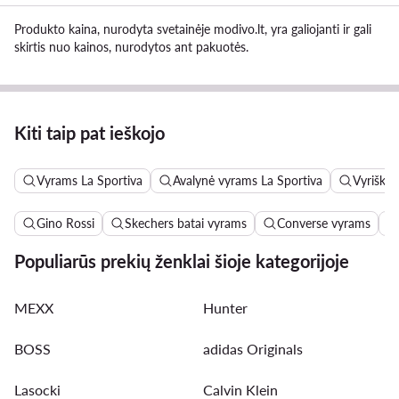
Produkto kaina, nurodyta svetainėje modivo.lt, yra galiojanti ir gali
skirtis nuo kainos, nurodytos ant pakuotės.
Kiti taip pat ieškojo
Vyrams La Sportiva
Avalynė vyrams La Sportiva
Vyriški s
Gino Rossi
Skechers batai vyrams
Converse vyrams
Populiarūs prekių ženklai šioje kategorijoje
MEXX
Hunter
BOSS
adidas Originals
Lasocki
Calvin Klein