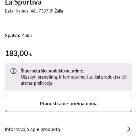
La Sportiva
Batai Karacal 46U733735 Žalia
Spalva:
Žalia
183,00
183,00 €
€
Šiuo metu šio produkto neturime.
Užsakyti pranešimą. Informuosime Jus, kai produktas vėl
atsiras prekyboje.
Pranešti apie prieinamumą
Informacija apie produktą