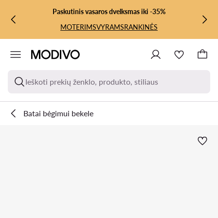
PEREITI PRIE PAGRINDINIO TURINIO
PEREITI Į PAIEŠKĄ
Paskutinis vasaros dvelksmas iki -35%
MOTERIMS
VYRAMS
RANKINĖS
Ieškoti prekių ženklo, produkto, stiliaus
Batai bėgimui bekele