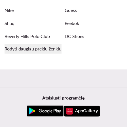
Nike
Guess
Shaq
Reebok
Beverly Hills Polo Club
DC Shoes
Rodyti daugiau prekių ženklų
Atsisiųsti programėlę