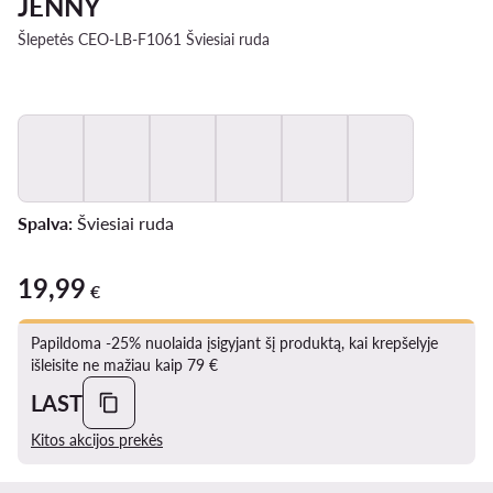
JENNY
Šlepetės CEO-LB-F1061 Šviesiai ruda
Spalva:
Šviesiai ruda
19,99
19,99 €
€
Papildoma -25% nuolaida įsigyjant šį produktą, kai krepšelyje
išleisite ne mažiau kaip 79 €
LAST
Kitos akcijos prekės