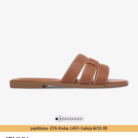
papildoma -25% Kodas: LAST
· Galioja iki
10
.
08