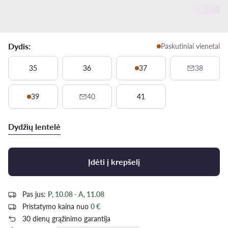
Dydis:
Paskutiniai vienetai
35
36
37
38
39
40
41
Dydžių lentelė
Įdėti į krepšelį
Pas jus:
P, 10.08 - A, 11.08
Pristatymo kaina nuo
0 €
30 dienų grąžinimo garantija