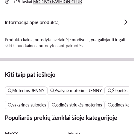
+19 taškai
MODIVO FASHION CLUB
Informacija apie produktą
Produkto kaina, nurodyta svetainėje modivo.lt, yra galiojanti ir gali
skirtis nuo kainos, nurodytos ant pakuotės.
Kiti taip pat ieškojo
Moterims JENNY
Avalynė moterims JENNY
Šlepetės ir
vakarines sukneles
odinės striukės moterims
odines keln
Populiarūs prekių ženklai šioje kategorijoje
MEXX
Hunter