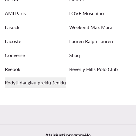
AMI Paris
LOVE Moschino
Lasocki
Weekend Max Mara
Lacoste
Lauren Ralph Lauren
Converse
Shaq
Reebok
Beverly Hills Polo Club
Rodyti daugiau prekių ženklų
Atsisiųsti programėlę