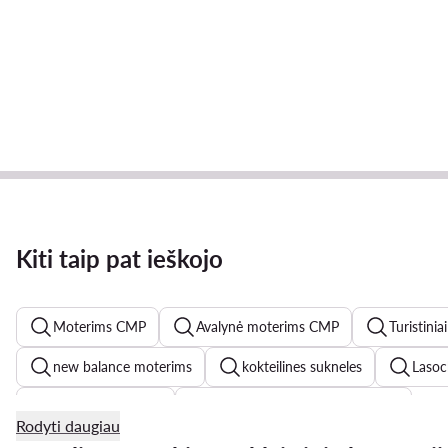
Kiti taip pat ieškojo
Moterims CMP
Avalynė moterims CMP
Turistini
new balance moterims
kokteilines sukneles
Lasoc
chalatai moterims
Reebok Classic batai moterims
Rodyti daugiau
vakarines sukneles
odinės striukės moterims
odin