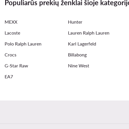
Populiarūs prekių ženklai šioje kategorij
new balance 740
adidas batai
New Balance 327 
MEXX
Hunter
braletes
maudymosi kostiumeliai
Lacoste
Lauren Ralph Lauren
Polo Ralph Lauren
Karl Lagerfeld
Crocs
Billabong
G-Star Raw
Nine West
EA7