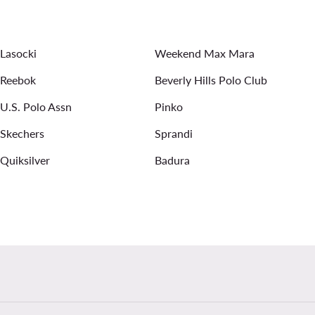
s batai moterims
pavasarinės striukės moterims
Lasocki
Weekend Max Mara
Reebok
Beverly Hills Polo Club
U.S. Polo Assn
Pinko
Skechers
Sprandi
Quiksilver
Badura