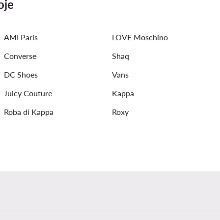
oje
moterims
Juoda suknele
triumph liemenėlės
Vanden
AMI Paris
LOVE Moschino
Converse
Shaq
DC Shoes
Vans
Juicy Couture
Kappa
Roba di Kappa
Roxy