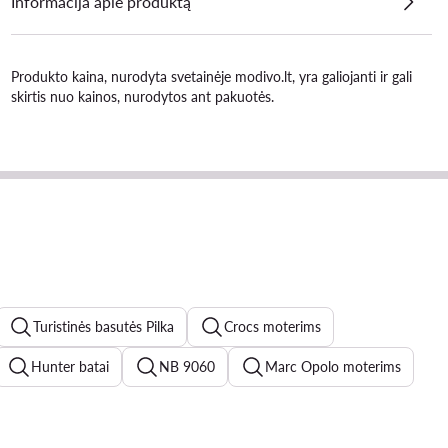
Informacija apie produktą
Produkto kaina, nurodyta svetainėje modivo.lt, yra galiojanti ir gali
skirtis nuo kainos, nurodytos ant pakuotės.
Turistinės basutės Pilka
Crocs moterims
Hunter batai
NB 9060
Marc Opolo moterims
terims
Roxy
new balance 574
marella