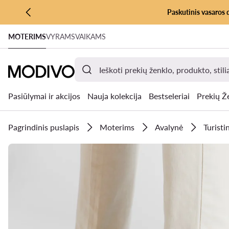
Paskutinis vasaros 
PEREITI PRIE PAGRINDINIO TURINIO
MOTERIMS
VYRAMS
VAIKAMS
PEREITI Į PAIEŠKĄ
Pasiūlymai ir akcijos
Nauja kolekcija
Bestseleriai
Prekių Ž
Pagrindinis puslapis
Moterims
Avalynė
Turistin