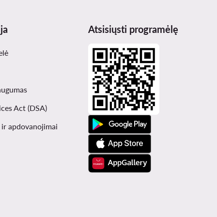
ja
Atsisiųsti programėlę
elė
augumas
ices Act (DSA)
i ir apdovanojimai