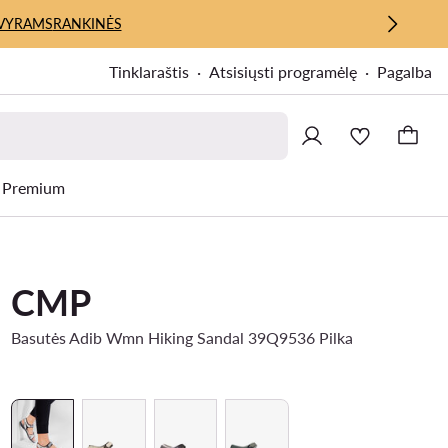
VYRAMS
RANKINĖS
Tinklaraštis
Atsisiųsti programėlę
Pagalba
Premium
CMP
Basutės Adib Wmn Hiking Sandal 39Q9536 Pilka