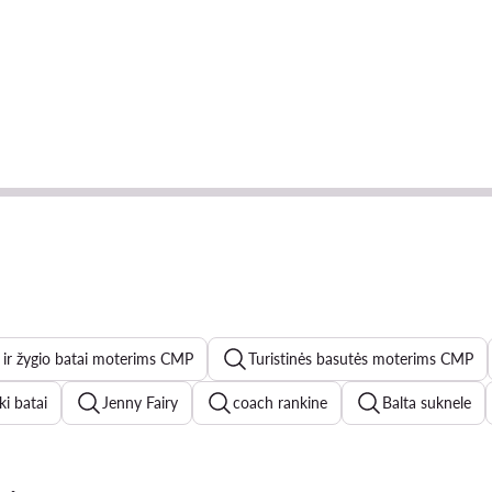
ai ir žygio batai moterims CMP
Turistinės basutės moterims CMP
ki batai
Jenny Fairy
coach rankine
Balta suknele
es kelnes
levis džinsai
new balance 1906
Kappa mo