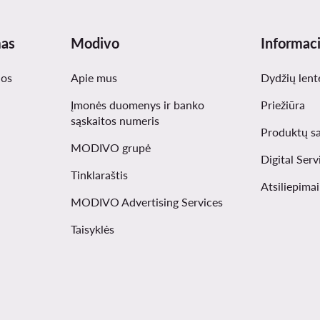
mas
Modivo
Informaci
nos
Apie mus
Dydžių lent
Įmonės duomenys ir banko
Priežiūra
sąskaitos numeris
Produktų s
MODIVO grupė
Digital Serv
Tinklaraštis
Atsiliepima
MODIVO Advertising Services
Taisyklės