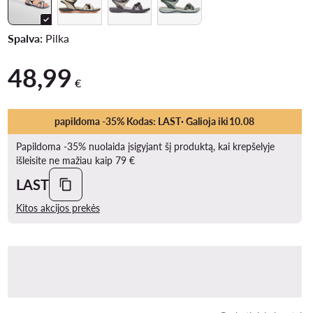
Spalva:
Pilka
48,99
48,99 €
€
papildoma -35% Kodas: LAST
· Galioja iki
10
.
08
Papildoma -35% nuolaida įsigyjant šį produktą, kai krepšelyje
išleisite ne mažiau kaip 79 €
LAST
Kitos akcijos prekės