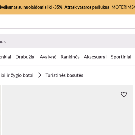
dvelksmas su nuolaidomis iki -35%! Atrask vasaros perliukus
MOTERIMS
enklai
Drabužiai
Avalynė
Rankinės
Aksesuarai
Sportiniai
iai ir žygio batai
Turistinės basutės