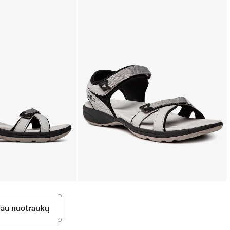
iau nuotraukų