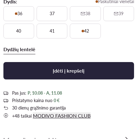
Dydis:
Paskutiniai vienetai
36
37
38
39
40
41
42
Dydžių lentelė
Įdėti į krepšelį
Pas jus:
P, 10.08 - A, 11.08
Pristatymo kaina nuo
0 €
30 dienų grąžinimo garantija
MODIVO FASHION CLUB
+48 taškai