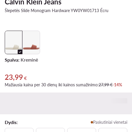
Calvin Klein Jeans
Šlepetės Slide Monogram Hardware YW0YW01713 Écru
Spalva:
Kreminė
23,99
Dabartinė kaina 23,99 €
€
Mažiausia kaina per 30 dienų iki kainos sumažinimo:
27,99 €
-14%
Dydis:
Paskutiniai vienetai