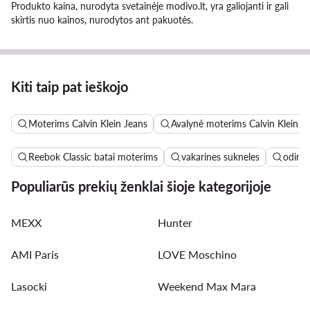
Produkto kaina, nurodyta svetainėje modivo.lt, yra galiojanti ir gali
skirtis nuo kainos, nurodytos ant pakuotės.
Kiti taip pat ieškojo
Moterims Calvin Klein Jeans
Avalynė moterims Calvin Klein J
Reebok Classic batai moterims
vakarines sukneles
odinės
Populiarūs prekių ženklai šioje kategorijoje
MEXX
Hunter
AMI Paris
LOVE Moschino
Lasocki
Weekend Max Mara