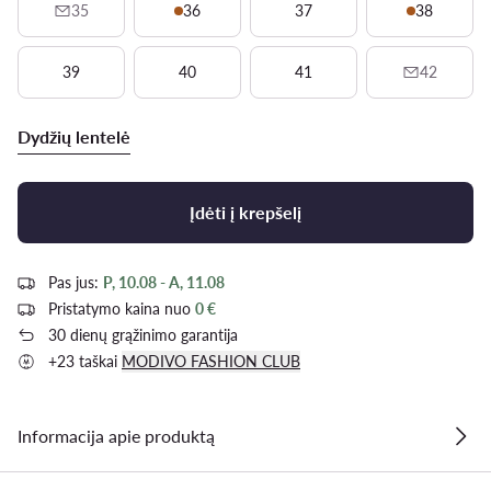
35
36
37
38
39
40
41
42
Dydžių lentelė
Įdėti į krepšelį
Pas jus:
P, 10.08 - A, 11.08
Pristatymo kaina nuo
0 €
30 dienų grąžinimo garantija
+23 taškai
MODIVO FASHION CLUB
Informacija apie produktą