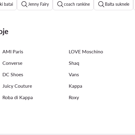
ki batai
Jenny Fairy
coach rankine
Balta suknele
es kelnes
levis džinsai
new balance 1906
Kappa mo
oje
moterims
Juoda suknele
triumph liemenėlės
Vanden
AMI Paris
LOVE Moschino
Converse
Shaq
DC Shoes
Vans
Juicy Couture
Kappa
Roba di Kappa
Roxy