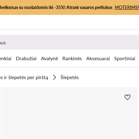
dvelksmas su nuolaidomis iki -35%! Atrask vasaros perliukus
MOTERIMS
enklai
Drabužiai
Avalynė
Rankinės
Aksesuarai
Sportiniai
s ir šlepetės per pirštą
Šlepetės