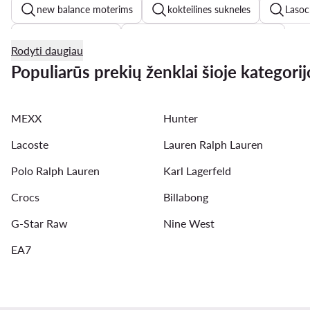
new balance moterims
kokteilines sukneles
Lasoc
chalatai moterims
Reebok Classic batai moterims
Rodyti daugiau
vakarines sukneles
odinės striukės moterims
odin
Populiarūs prekių ženklai šioje kategorij
new balance 740
adidas batai
New Balance 327 
MEXX
Hunter
braletes
maudymosi kostiumeliai
Lacoste
Lauren Ralph Lauren
Polo Ralph Lauren
Karl Lagerfeld
Crocs
Billabong
G-Star Raw
Nine West
EA7