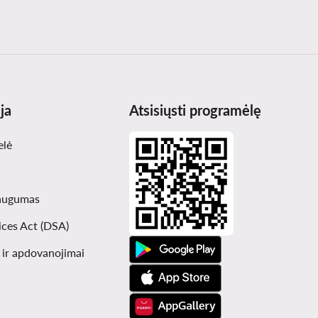
ja
Atsisiųsti programėlę
elė
augumas
ices Act (DSA)
i ir apdovanojimai