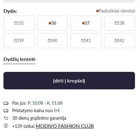
Dydis:
Paskutiniai vienetai
35
36
37
38
39
40
41
42
Dydžių lentelė
Įdėti į krepšelį
Pas jus:
P, 10.08 - A, 11.08
Pristatymo kaina nuo
0 €
30 dienų grąžinimo garantija
MODIVO FASHION CLUB
+139 taškai