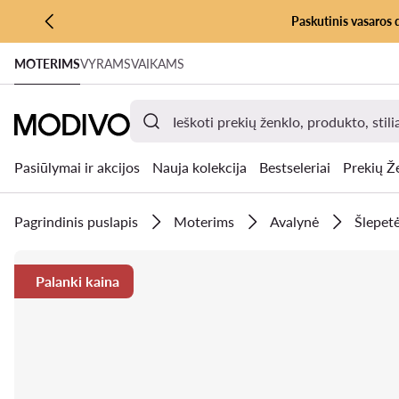
Paskutinis vasaros 
PEREITI PRIE PAGRINDINIO TURINIO
MOTERIMS
VYRAMS
VAIKAMS
PEREITI Į PAIEŠKĄ
Pasiūlymai ir akcijos
Nauja kolekcija
Bestseleriai
Prekių Ž
Pagrindinis puslapis
Moterims
Avalynė
Šlepetė
Palanki kaina