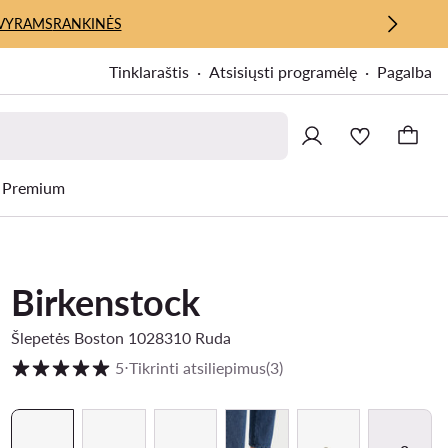
VYRAMS
RANKINĖS
Tinklaraštis
Atsisiųsti programėlę
Pagalba
Premium
Birkenstock
Šlepetės Boston 1028310 Ruda
Klientų įvertinimai skalėje nuo 1 iki 5
5
⋅
Tikrinti atsiliepimus
(3)