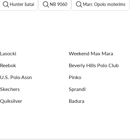
Hunter batai
NB 9060
Marc Opolo moterims
terims
Roxy
new balance 574
marella
s batai moterims
pavasarinės striukės moterims
Lasocki
Weekend Max Mara
Reebok
Beverly Hills Polo Club
U.S. Polo Assn
Pinko
Skechers
Sprandi
Quiksilver
Badura