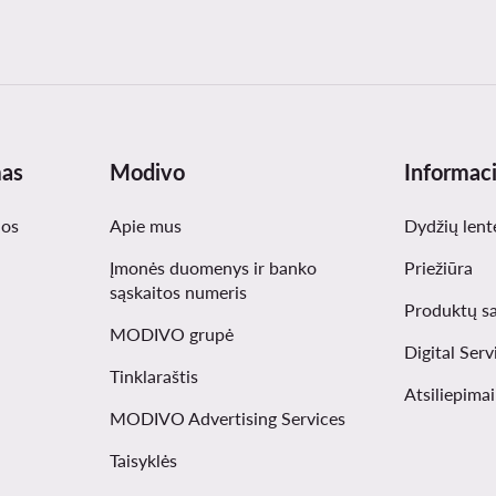
mas
Modivo
Informaci
nos
Apie mus
Dydžių lent
Įmonės duomenys ir banko
Priežiūra
sąskaitos numeris
Produktų s
MODIVO grupė
Digital Serv
Tinklaraštis
Atsiliepima
MODIVO Advertising Services
Taisyklės