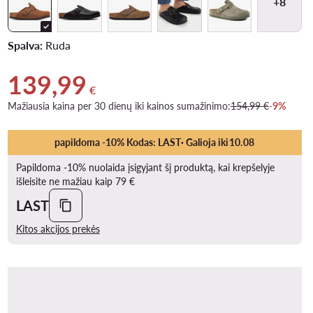
+8
Spalva:
Ruda
139,99
Dabartinė kaina 139,99 €
€
Mažiausia kaina per 30 dienų iki kainos sumažinimo:
154,99 €
-9%
papildoma -10% Kodas: LAST
· Galioja iki
10
.
08
Papildoma -10% nuolaida įsigyjant šį produktą, kai krepšelyje
išleisite ne mažiau kaip 79 €
LAST
Kitos akcijos prekės