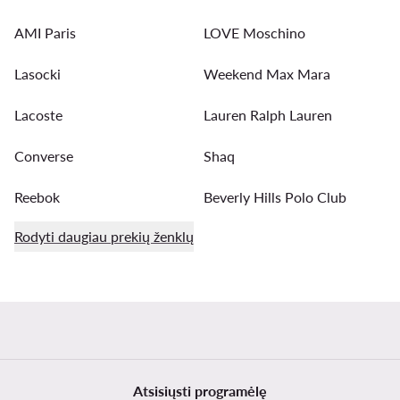
AMI Paris
LOVE Moschino
Lasocki
Weekend Max Mara
Lacoste
Lauren Ralph Lauren
Converse
Shaq
Reebok
Beverly Hills Polo Club
Rodyti daugiau prekių ženklų
Atsisiųsti programėlę