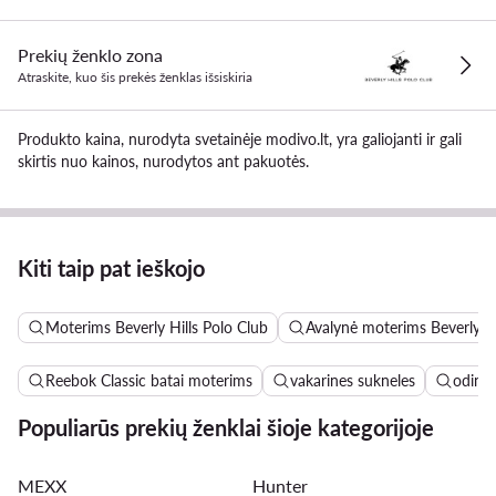
Prekių ženklo zona
Atraskite, kuo šis prekės ženklas išsiskiria
Produkto kaina, nurodyta svetainėje modivo.lt, yra galiojanti ir gali
skirtis nuo kainos, nurodytos ant pakuotės.
Kiti taip pat ieškojo
Moterims Beverly Hills Polo Club
Avalynė moterims Beverly Hi
Reebok Classic batai moterims
vakarines sukneles
odinės
Populiarūs prekių ženklai šioje kategorijoje
MEXX
Hunter