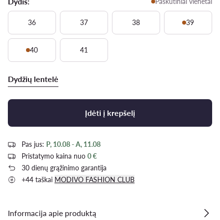
Dydis:
Paskutiniai vienetai
36
37
38
39
40
41
Dydžių lentelė
Įdėti į krepšelį
Pas jus:
P, 10.08 - A, 11.08
Pristatymo kaina nuo
0 €
30 dienų grąžinimo garantija
+44 taškai
MODIVO FASHION CLUB
Informacija apie produktą