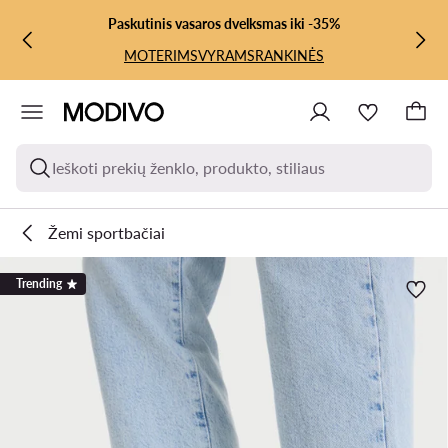
PEREITI PRIE PAGRINDINIO TURINIO
PEREITI Į PAIEŠKĄ
Paskutinis vasaros dvelksmas iki -35%
MOTERIMS
VYRAMS
RANKINĖS
Ieškoti prekių ženklo, produkto, stiliaus
Žemi sportbačiai
Trending