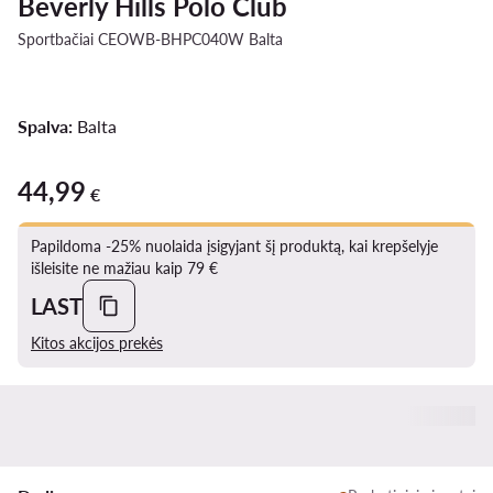
Beverly Hills Polo Club
Sportbačiai CEOWB-BHPC040W Balta
Spalva:
Balta
44,99
44,99 €
€
Papildoma -25% nuolaida įsigyjant šį produktą, kai krepšelyje
išleisite ne mažiau kaip 79 €
LAST
Kitos akcijos prekės