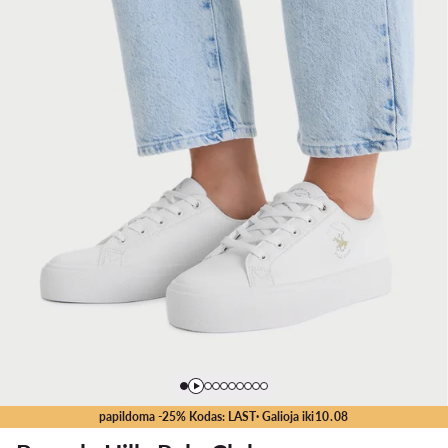
papildoma -25% Kodas: LAST
· Galioja iki
10
.
08