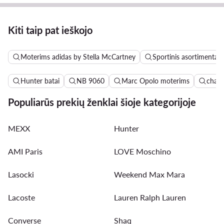
Kiti taip pat ieškojo
Moterims adidas by Stella McCartney
Sportinis asortimentas
Hunter batai
NB 9060
Marc Opolo moterims
chala
Populiarūs prekių ženklai šioje kategorijoje
MEXX
Hunter
AMI Paris
LOVE Moschino
Lasocki
Weekend Max Mara
Lacoste
Lauren Ralph Lauren
Converse
Shaq