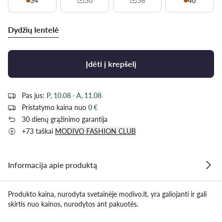
34
36
38
40
Dydžių lentelė
Įdėti į krepšelį
Pas jus:
P, 10.08 - A, 11.08
Pristatymo kaina nuo
0 €
30 dienų grąžinimo garantija
+73 taškai
MODIVO FASHION CLUB
Informacija apie produktą
Produkto kaina, nurodyta svetainėje modivo.lt, yra galiojanti ir gali
skirtis nuo kainos, nurodytos ant pakuotės.