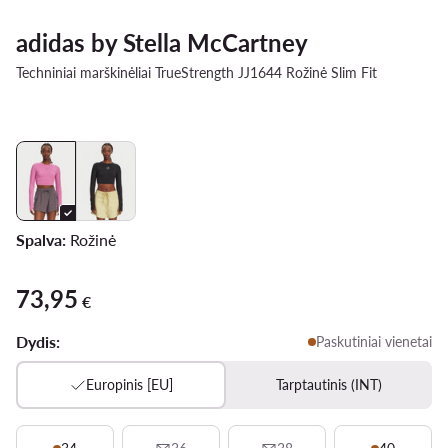
adidas by Stella McCartney
Techniniai marškinėliai TrueStrength JJ1644 Rožinė Slim Fit
Spalva:
Rožinė
73,95
73,95 €
€
Dydis:
Paskutiniai vienetai
Europinis [EU]
Tarptautinis (INT)