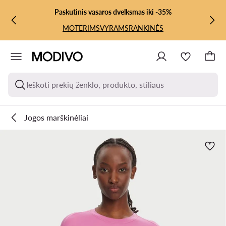
PEREITI PRIE PAGRINDINIO TURINIO
PEREITI Į PAIEŠKĄ
Paskutinis vasaros dvelksmas iki -35%
MOTERIMS
VYRAMS
RANKINĖS
Ieškoti prekių ženklo, produkto, stiliaus
Jogos marškinėliai