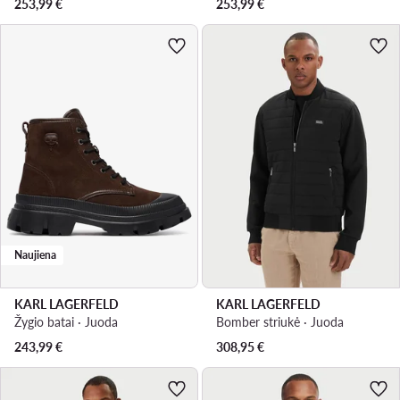
253,99
€
253,99
€
Naujiena
KARL LAGERFELD
KARL LAGERFELD
Žygio batai · Juoda
Bomber striukė · Juoda
243,99
€
308,95
€