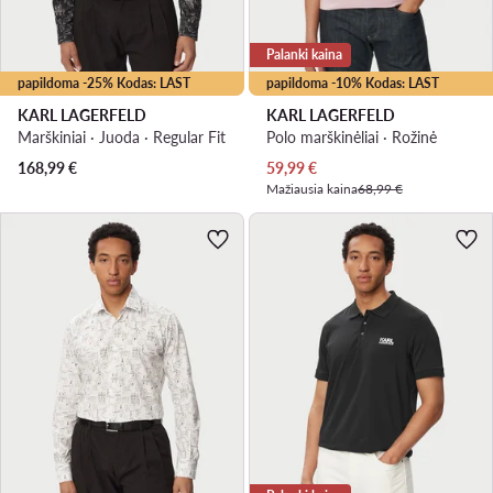
Palanki kaina
papildoma -25% Kodas: LAST
papildoma -10% Kodas: LAST
KARL LAGERFELD
KARL LAGERFELD
Marškiniai · Juoda · Regular Fit
Polo marškinėliai · Rožinė
Dabartinė kaina
168,99
€
59,99
€
Mažiausia kaina
68,99 €