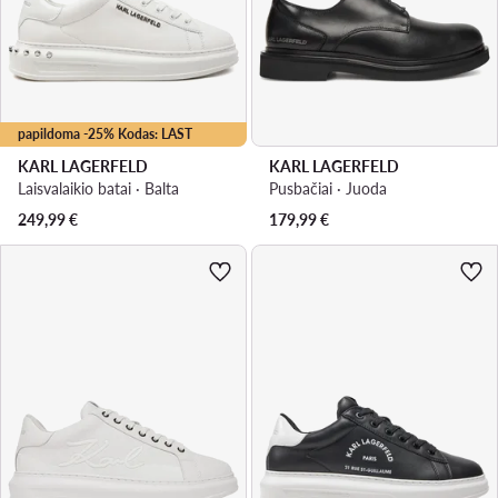
papildoma -25% Kodas: LAST
KARL LAGERFELD
KARL LAGERFELD
Laisvalaikio batai · Balta
Pusbačiai · Juoda
249,99
€
179,99
€