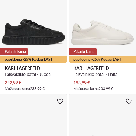
Palanki kaina
Palanki kaina
papildoma -25% Kodas: LAST
papildoma -25% Kodas: LAST
KARL LAGERFELD
KARL LAGERFELD
Laisvalaikio batai · Juoda
Laisvalaikio batai · Balta
Dabartinė kaina
Dabartinė kaina
222,99
€
193,99
€
Mažiausia kaina
233,99 €
Mažiausia kaina
203,99 €