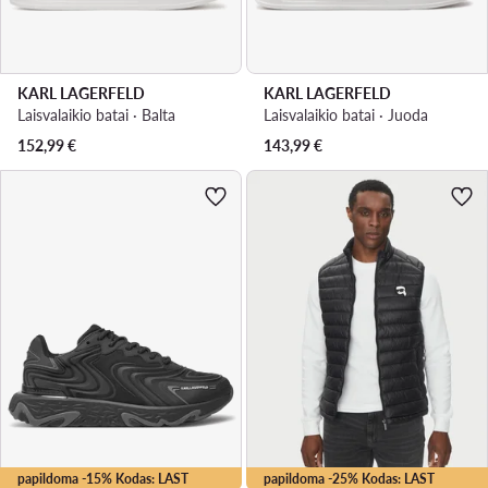
KARL LAGERFELD
KARL LAGERFELD
Laisvalaikio batai · Balta
Laisvalaikio batai · Juoda
152,99
€
143,99
€
papildoma -15% Kodas: LAST
papildoma -25% Kodas: LAST