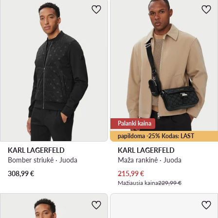
Palanki kaina
papildoma -25% Kodas: LAST
KARL LAGERFELD
KARL LAGERFELD
Bomber striukė · Juoda
Maža rankinė · Juoda
Dabartinė kaina
308,99
€
215,99
€
Mažiausia kaina
229,99 €