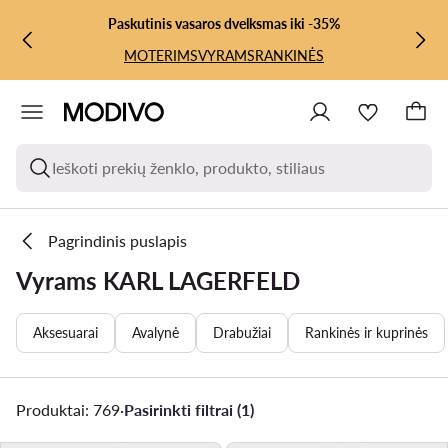
PEREITI PRIE PAGRINDINIO TURINIO
PEREITI Į PAIEŠKĄ
Paskutinis vasaros dvelksmas iki -35%
MOTERIMS
VYRAMS
RANKINĖS
Ieškoti prekių ženklo, produkto, stiliaus
Pagrindinis puslapis
Vyrams KARL LAGERFELD
Aksesuarai
Avalynė
Drabužiai
Rankinės ir kuprinės
Produktai: 769
·
Pasirinkti filtrai (1)