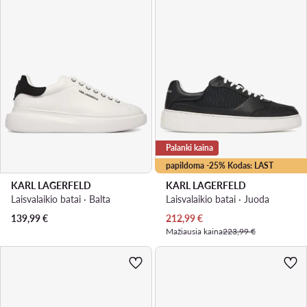
Palanki kaina
papildoma -25% Kodas: LAST
KARL LAGERFELD
KARL LAGERFELD
Laisvalaikio batai · Balta
Laisvalaikio batai · Juoda
Dabartinė kaina
139,99
€
212,99
€
Mažiausia kaina
223,99 €