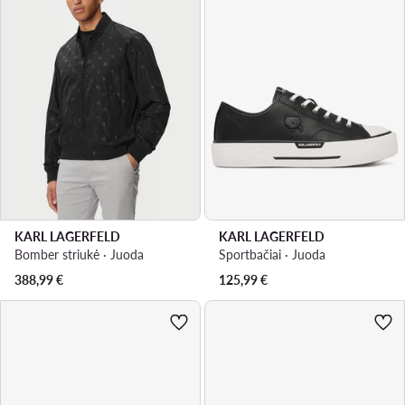
KARL LAGERFELD
KARL LAGERFELD
Bomber striukė · Juoda
Sportbačiai · Juoda
388,99
€
125,99
€