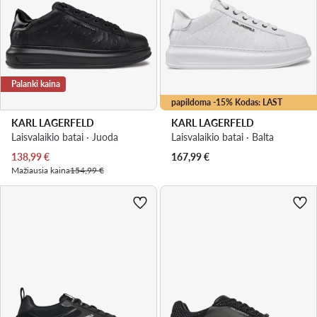
Palanki kaina
papildoma -15% Kodas: LAST
KARL LAGERFELD
KARL LAGERFELD
Laisvalaikio batai · Juoda
Laisvalaikio batai · Balta
Dabartinė kaina
138,99
€
167,99
€
Mažiausia kaina
154,99 €