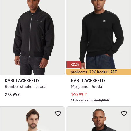
-21%
papildoma -25% Kodas: LAST
KARL LAGERFELD
KARL LAGERFELD
Bomber striukė · Juoda
Megztinis · Juoda
Dabartinė kaina
278,95
€
140,99
€
Mažiausia kaina
178,99 €