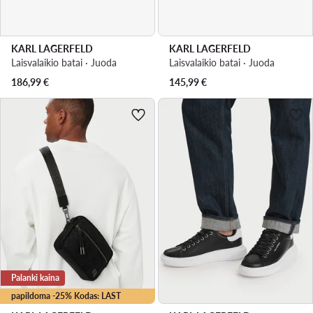
KARL LAGERFELD
KARL LAGERFELD
Laisvalaikio batai · Juoda
Laisvalaikio batai · Juoda
186,99
€
145,99
€
Palanki kaina
papildoma -25% Kodas: LAST