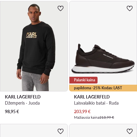
Palanki kaina
papildoma -25% Kodas: LAST
KARL LAGERFELD
KARL LAGERFELD
Džemperis · Juoda
Laisvalaikio batai · Ruda
Dabartinė kaina
98,95
€
203,99
€
Mažiausia kaina
213,99 €