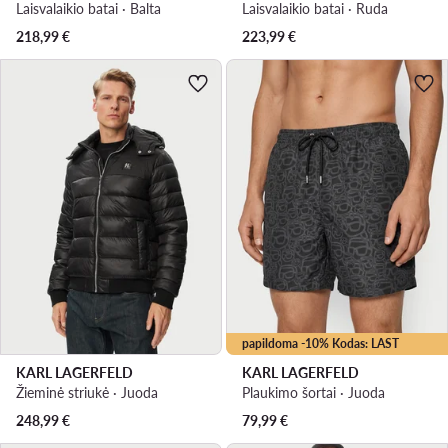
Laisvalaikio batai · Balta
Laisvalaikio batai · Ruda
218,99
€
223,99
€
papildoma -10% Kodas: LAST
KARL LAGERFELD
KARL LAGERFELD
Žieminė striukė · Juoda
Plaukimo šortai · Juoda
248,99
€
79,99
€