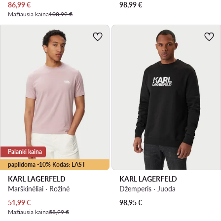
Dabartinė kaina
86,99
€
98,99
€
Mažiausia kaina
108,99 €
Palanki kaina
papildoma -10% Kodas: LAST
KARL LAGERFELD
KARL LAGERFELD
Marškinėliai · Rožinė
Džemperis · Juoda
Dabartinė kaina
51,99
€
98,95
€
Mažiausia kaina
58,99 €