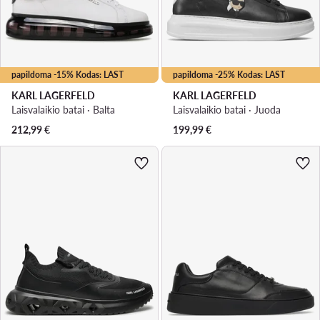
papildoma -15% Kodas: LAST
papildoma -25% Kodas: LAST
KARL LAGERFELD
KARL LAGERFELD
Laisvalaikio batai · Balta
Laisvalaikio batai · Juoda
212,99
€
199,99
€