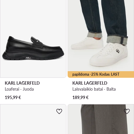
papildoma -25% Kodas: LAST
KARL LAGERFELD
KARL LAGERFELD
Loaferai · Juoda
Laisvalaikio batai · Balta
195,99
€
189,99
€