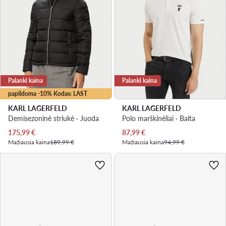
Palanki kaina
Palanki kaina
papildoma -10% Kodas: LAST
KARL LAGERFELD
KARL LAGERFELD
Demisezoninė striukė · Juoda
Polo marškinėliai · Balta
Dabartinė kaina
Dabartinė kaina
175,99
€
87,99
€
Mažiausia kaina
189,99 €
Mažiausia kaina
94,99 €