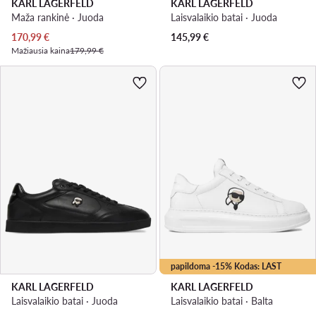
KARL LAGERFELD
KARL LAGERFELD
Maža rankinė · Juoda
Laisvalaikio batai · Juoda
Dabartinė kaina
170,99
€
145,99
€
Mažiausia kaina
179,99 €
papildoma -15% Kodas: LAST
KARL LAGERFELD
KARL LAGERFELD
Laisvalaikio batai · Juoda
Laisvalaikio batai · Balta