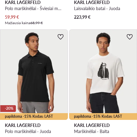
KARL LAGERFELD
KARL LAGERFELD
Polo marškinėliai · Šviesiai mėlyna
Laisvalaikio batai · Juoda
Dabartinė kaina
59,99
€
223,99
€
Mažiausia kaina
68,99 €
-20%
papildoma -15% Kodas: LAST
papildoma -15% Kodas: LAST
KARL LAGERFELD
KARL LAGERFELD
Polo marškinėliai · Juoda
Marškinėliai · Balta