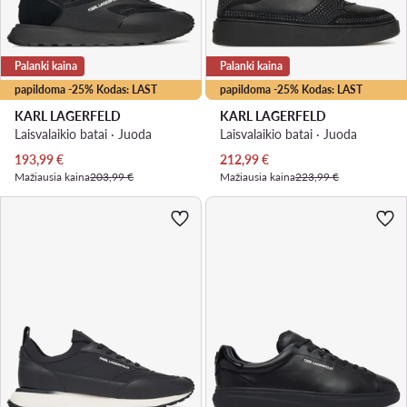
Palanki kaina
Palanki kaina
papildoma -25% Kodas: LAST
papildoma -25% Kodas: LAST
KARL LAGERFELD
KARL LAGERFELD
Laisvalaikio batai · Juoda
Laisvalaikio batai · Juoda
Dabartinė kaina
Dabartinė kaina
193,99
€
212,99
€
Mažiausia kaina
203,99 €
Mažiausia kaina
223,99 €