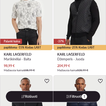
Palanki kaina
-37%
papildoma -15% Kodas: LAST
papildoma -25% Kodas: LAST
KARL LAGERFELD
KARL LAGERFELD
Marškinėliai · Balta
Džemperis · Juoda
Dabartinė kaina
Dabartinė kaina
98,99
€
204,99
€
Mažiausia kaina
108,99 €
Mažiausia kaina
328,99 €
Rūšiuoti
Filtruoti
1