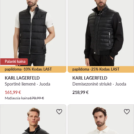
Palanki kaina
papildoma -10% Kodas: LAST
papildoma -25% Kodas: LAST
KARL LAGERFELD
KARL LAGERFELD
Sportinė liemenė · Juoda
Demisezoninė striukė · Juoda
Dabartinė kaina
161,99
€
218,99
€
Mažiausia kaina
170,99 €