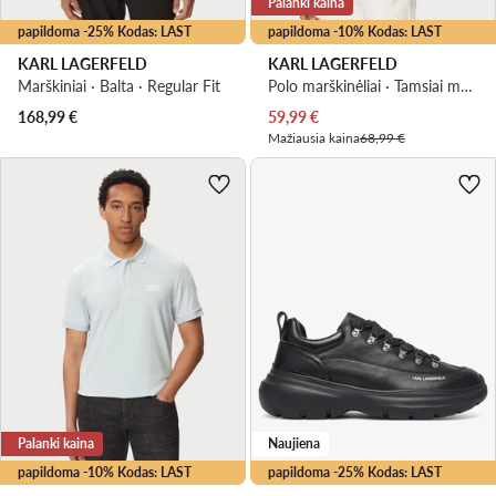
Palanki kaina
papildoma -25% Kodas: LAST
papildoma -10% Kodas: LAST
KARL LAGERFELD
KARL LAGERFELD
Marškiniai · Balta · Regular Fit
Polo marškinėliai · Tamsiai mėlyna
Dabartinė kaina
168,99
€
59,99
€
Mažiausia kaina
68,99 €
Palanki kaina
Naujiena
papildoma -10% Kodas: LAST
papildoma -25% Kodas: LAST