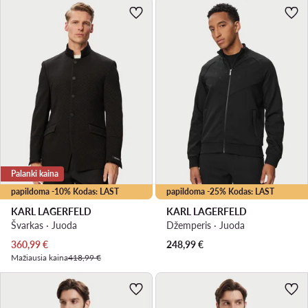
Palanki kaina
papildoma -10% Kodas: LAST
papildoma -25% Kodas: LAST
KARL LAGERFELD
KARL LAGERFELD
Švarkas · Juoda
Džemperis · Juoda
Dabartinė kaina
360,99
€
248,99
€
Mažiausia kaina
418,99 €