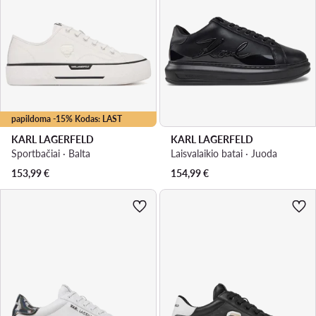
papildoma -15% Kodas: LAST
KARL LAGERFELD
KARL LAGERFELD
Sportbačiai · Balta
Laisvalaikio batai · Juoda
153,99
€
154,99
€