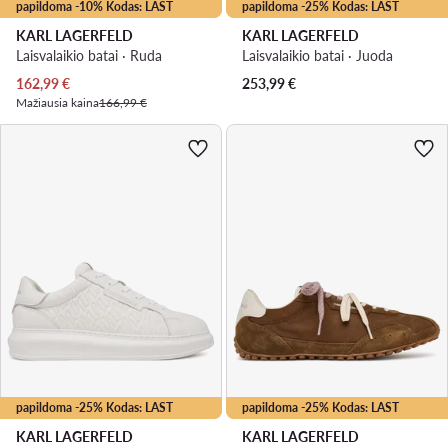
papildoma -10% Kodas: LAST
papildoma -25% Kodas: LAST
KARL LAGERFELD
KARL LAGERFELD
Laisvalaikio batai · Ruda
Laisvalaikio batai · Juoda
Dabartinė kaina
162,99
€
253,99
€
Mažiausia kaina
166,99 €
papildoma -25% Kodas: LAST
papildoma -25% Kodas: LAST
KARL LAGERFELD
KARL LAGERFELD