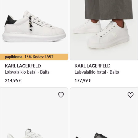
papildoma -15% Kodas: LAST
KARL LAGERFELD
KARL LAGERFELD
Laisvalaikio batai · Balta
Laisvalaikio batai · Balta
214,95
€
177,99
€