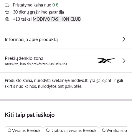
Pristatymo kaina nuo
0 €
30 dienų grąžinimo garantija
+13 taškai
MODIVO FASHION CLUB
Informacija apie produktą
Prekių ženklo zona
Atraskite, kuo šis prekės ženklas išsiskiria
Produkto kaina, nurodyta svetainėje modivo.lt, yra galiojanti ir gali
skirtis nuo kainos, nurodytos ant pakuotės.
Kiti taip pat ieškojo
Vyrams Reebok
Drabužiai vyrams Reebok
Vyriška sport