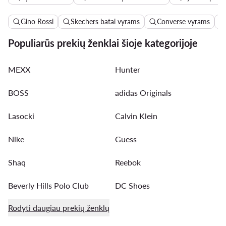
Gino Rossi
Skechers batai vyrams
Converse vyrams
Populiarūs prekių ženklai šioje kategorijoje
MEXX
Hunter
BOSS
adidas Originals
Lasocki
Calvin Klein
Nike
Guess
Shaq
Reebok
Beverly Hills Polo Club
DC Shoes
Rodyti daugiau prekių ženklų