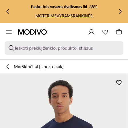
PEREITI PRIE PAGRINDINIO TURINIO
PEREITI Į PAIEŠKĄ
Paskutinis vasaros dvelksmas iki -35%
MOTERIMS
VYRAMS
RANKINĖS
Ieškoti prekių ženklo, produkto, stiliaus
Marškinėliai į sporto salę