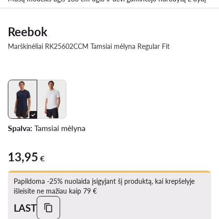
Reebok
Marškinėliai RK25602CCM Tamsiai mėlyna Regular Fit
Spalva:
Tamsiai mėlyna
13,95
13,95 €
€
Papildoma -25% nuolaida įsigyjant šį produktą, kai krepšelyje
išleisite ne mažiau kaip 79 €
LAST