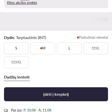
Kitos akcijos prekės
Dydis:
Tarptautinis (INT)
Paskutiniai vienetai
S
M
L
XL
XXL
Dydžių lentelė
Įdėti į krepšelį
Pas jus:
P, 10.08 - A, 11.08