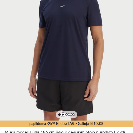
papildoma -25% Kodas: LAST
· Galioja iki
10
.
08
Mūsų modellis ūgis 186 cm ūgio ir dėvi gamintojo nurodytą L dydį