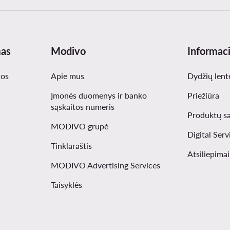
mas
Modivo
Informaci
nos
Apie mus
Dydžių lent
Įmonės duomenys ir banko
Priežiūra
sąskaitos numeris
Produktų s
MODIVO grupė
Digital Serv
Tinklaraštis
Atsiliepima
MODIVO Advertising Services
Taisyklės