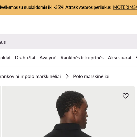
dvelksmas su nuolaidomis iki -35%! Atrask vasaros perliukus
MOTERIMS
nklai
Drabužiai
Avalynė
Rankinės ir kuprinės
Aksesuarai
ankoviai ir polo marškinėliai
Polo marškinėliai