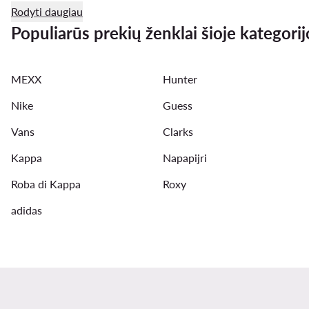
Rodyti daugiau
Skechers batai vyrams
Converse vyrams
G-Shock
Populiarūs prekių ženklai šioje kategorij
New Balance vyrams
adidas Samba vyrams
Gues
MEXX
Hunter
Maudymosi sortai vyrams
Reebok vyrams
Bomber
Nike
Guess
Vans
Clarks
Kappa
Napapijri
Roba di Kappa
Roxy
adidas