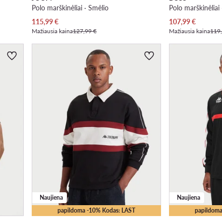
Polo marškinėliai · Smėlio
Polo marškinėliai
Dabartinė kaina
Dabartinė kaina
115,99
€
107,99
€
Mažiausia kaina
127,99 €
Mažiausia kaina
119
Naujiena
Naujiena
papildoma -10% Kodas: LAST
papildoma