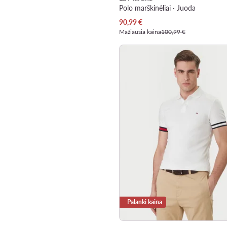
Polo marškinėliai · Juoda
Dabartinė kaina
90,99
€
Mažiausia kaina
100,99 €
Palanki kaina