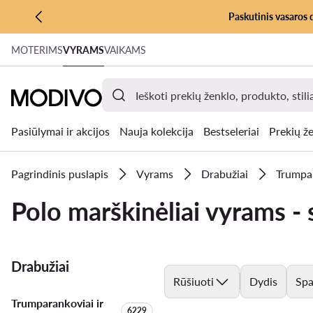
Paskutinis vasaros 
PEREITI PRIE PAGRINDINIO TURINIO
MOTERIMS
VYRAMS
VAIKAMS
PEREITI Į PAIEŠKĄ
Pasiūlymai ir akcijos
Nauja kolekcija
Bestseleriai
Prekių že
Pagrindinis puslapis
Vyrams
Drabužiai
Trumpar
Polo marškinėliai vyrams - 
Drabužiai
Rūšiuoti
Dydis
Spa
Trumparankoviai ir
Produktų skaičius:
6229