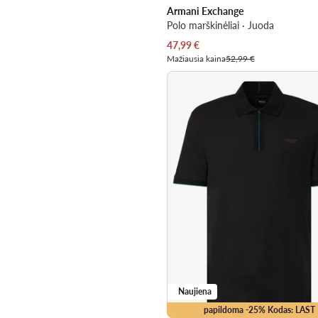
Armani Exchange
Polo marškinėliai · Juoda
Dabartinė kaina
47,99
€
Mažiausia kaina
52,99 €
Naujiena
papildoma -25% Kodas: LAST