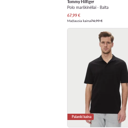
Tommy Hilfiger
Polo marškinėliai · Balta
Dabartinė kaina
67,99
€
Mažiausia kaina
74,99 €
Palanki kaina