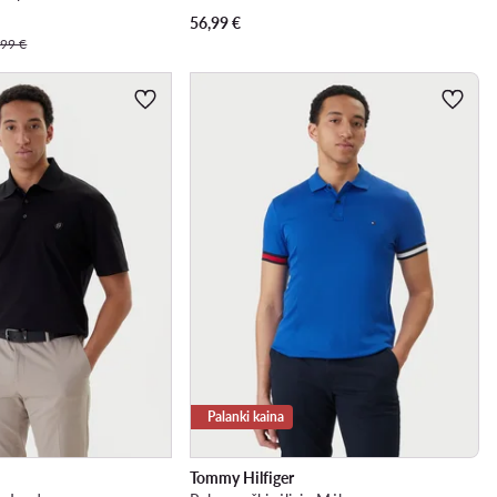
56,99
€
,99 €
Palanki kaina
Tommy Hilfiger