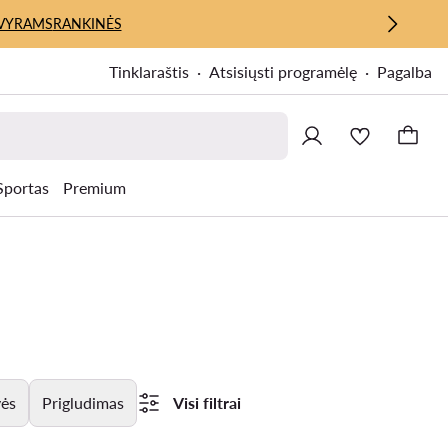
VYRAMS
RANKINĖS
Tinklaraštis
Atsisiųsti programėlę
Pagalba
Sportas
Premium
ės
Prigludimas
Visi filtrai