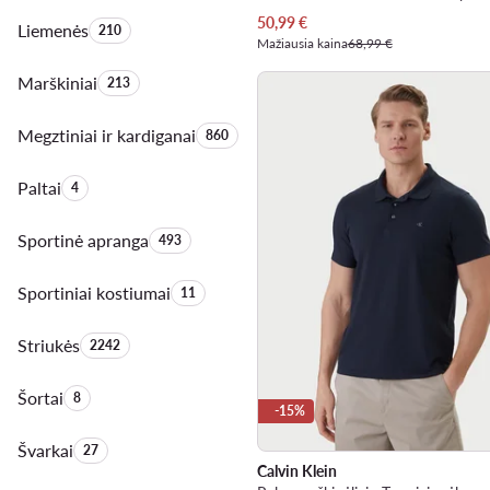
Dabartinė kaina
50,99
€
Liemenės
Produktų skaičius:
210
Mažiausia kaina
68,99 €
Marškiniai
Produktų skaičius:
213
Megztiniai ir kardiganai
Produktų skaičius:
860
Paltai
Produktų skaičius:
4
Sportinė apranga
Produktų skaičius:
493
Sportiniai kostiumai
Produktų skaičius:
11
Striukės
Produktų skaičius:
2242
Šortai
Produktų skaičius:
8
-15%
Švarkai
Produktų skaičius:
27
Calvin Klein