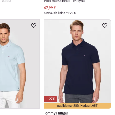
 · Juoda
Polo marškinėliai · Mėlyna
Dabartinė kaina
67,99
€
Mažiausia kaina
74,99 €
-27%
papildoma -25% Kodas: LAST
Tommy Hilfiger