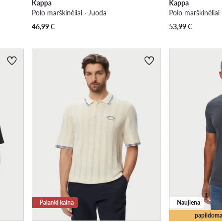
Kappa
Kappa
Polo marškinėliai · Juoda
Polo marškinėliai
46,99
€
53,99
€
Palanki kaina
Naujiena
papildoma