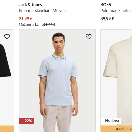
Jack & Jones
BOSS
Polo marškinėliai · Mėlyna
Polo marškinėliai
Dabartinė kaina
21,99
€
89,99
€
Mažiausia kaina
23,99 €
-22%
Naujiena
papildoma