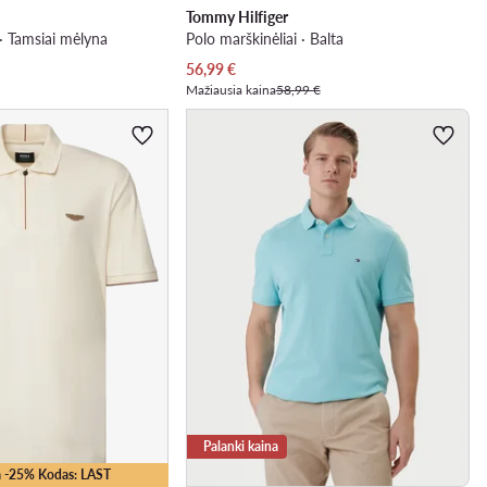
Tommy Hilfiger
 · Tamsiai mėlyna
Polo marškinėliai · Balta
Dabartinė kaina
56,99
€
Mažiausia kaina
58,99 €
Palanki kaina
 -25% Kodas: LAST