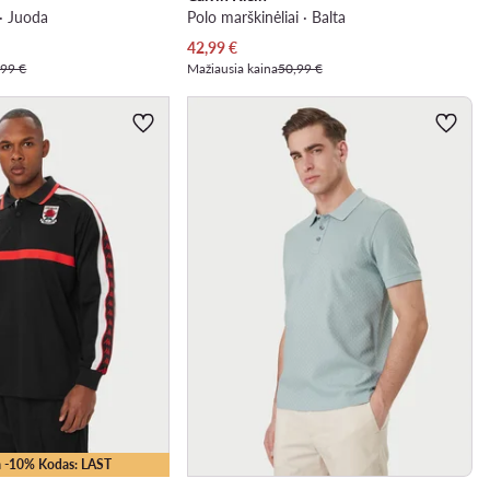
 · Juoda
Polo marškinėliai · Balta
Dabartinė kaina
42,99
€
,99 €
Mažiausia kaina
50,99 €
 -10% Kodas: LAST