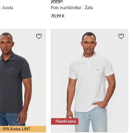
JOOP!
 · Juoda
Polo marškinėliai · Žalia
70,99
€
Palanki kaina
 -10% Kodas: LAST