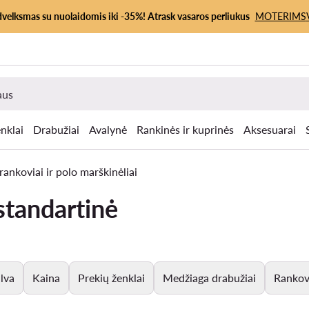
dvelksmas su nuolaidomis iki -35%! Atrask vasaros perliukus
MOTERIMS
nklai
Drabužiai
Avalynė
Rankinės ir kuprinės
Aksesuarai
ankoviai ir polo marškinėliai
standartinė
lva
Kaina
Prekių ženklai
Medžiaga drabužiai
Rankov