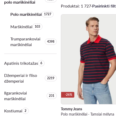
polo marškinėliai
Produktai: 1 727
·
Pasirinkti filt
Polo marškinėliai
Produktų skaičius:
1727
Marškinėliai
Produktų skaičius:
103
Trumparankoviai
Produktų skaičius:
4398
marškinėliai
Apatinis trikotažas
Produktų skaičius:
6
Džemperiai ir fliso
Produktų skaičius:
2219
džemperiai
Ilgarankoviai
-26%
Produktų skaičius:
231
marškinėliai
Tommy Jeans
Kostiumai
Produktų skaičius:
2
Polo marškinėliai · Tamsiai mėlyna