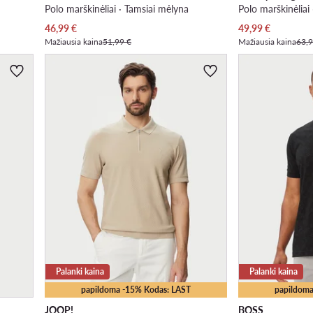
Polo marškinėliai · Tamsiai mėlyna
Polo marškinėliai
Dabartinė kaina
Dabartinė kaina
46,99
€
49,99
€
Mažiausia kaina
51,99 €
Mažiausia kaina
63,9
Palanki kaina
Palanki kaina
papildoma -15% Kodas: LAST
papildoma
JOOP!
BOSS