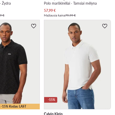
 · Žydra
Polo marškinėliai · Tamsiai mėlyna
Dabartinė kaina
57,99
€
9 €
Mažiausia kaina
79,99 €
-15%
 -15% Kodas: LAST
Calvin Klein