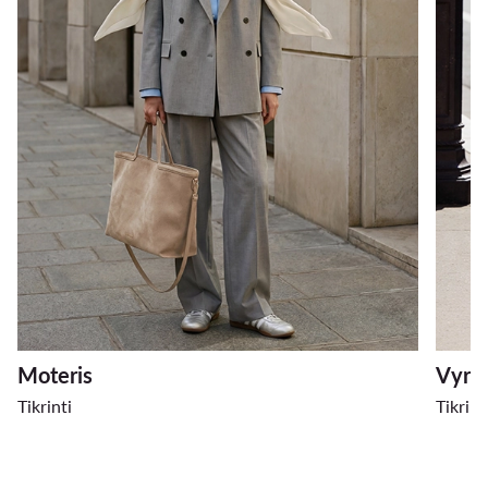
Moteris
Vyra
Tikrinti
Tikrint