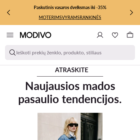
PEREITI PRIE PAGRINDINIO TURINIO
PEREITI Į PAIEŠKĄ
Paskutinis vasaros dvelksmas iki -35%
MOTERIMS
VYRAMS
RANKINĖS
Ieškoti prekių ženklo, produkto, stiliaus
ATRASKITE
Naujausios mados
pasaulio tendencijos.