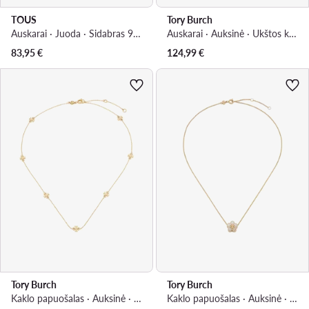
TOUS
Tory Burch
Auskarai · Juoda · Sidabras 925
Auskarai · Auksinė · Ukštos kokybės sintetinė medžiaga, Metalas
83,95
€
124,99
€
Tory Burch
Tory Burch
Kaklo papuošalas · Auksinė · Metalas
Kaklo papuošalas · Auksinė · Paauksuotas žalvaris