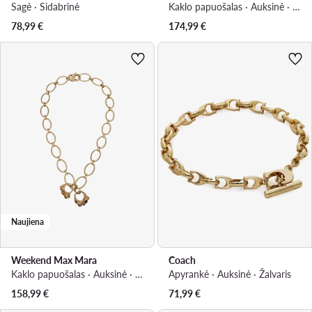
Sagė · Sidabrinė
Kaklo papuošalas · Auksinė · Metalas
78,99
€
174,99
€
Naujiena
Weekend Max Mara
Coach
Kaklo papuošalas · Auksinė · Metalas
Apyrankė · Auksinė · Žalvaris
158,99
€
71,99
€