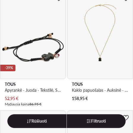
-39%
TOUS
TOUS
Apyrankė · Juoda · Tekstilė, Sidabras 925
Kaklo papuošalas · Auksinė · Paauksuotas sidabras
Dabartinė kaina
52,95
€
158,95
€
Mažiausia kaina
86,95 €
Rūšiuoti
Filtruoti