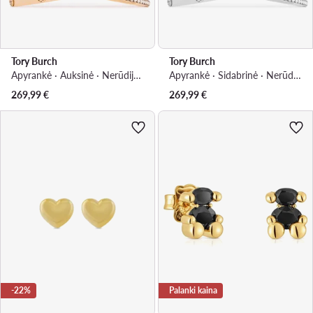
Tory Burch
Tory Burch
Apyrankė · Auksinė · Nerūdijantis plienas
Apyrankė · Sidabrinė · Nerūdijantis plienas
269,99
€
269,99
€
-22%
Palanki kaina