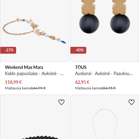
-27%
-40%
Weekend Max Mara
TOUS
Kaklo papuošalas · Auksinė · Metalas
Auskarai · Auksinė · Paauksuotas sidabras
Dabartinė kaina
Dabartinė kaina
118,99
€
62,95
€
Mažiausia kaina
164,99 €
Mažiausia kaina
104,95 €