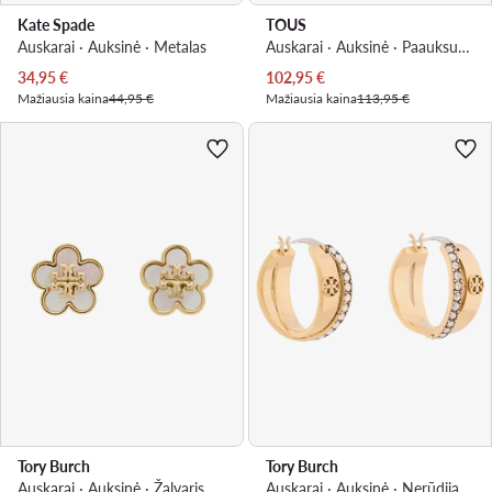
Kate Spade
TOUS
Auskarai · Auksinė · Metalas
Auskarai · Auksinė · Paauksuotas sidabras
Dabartinė kaina
Dabartinė kaina
34,95
€
102,95
€
Mažiausia kaina
44,95 €
Mažiausia kaina
113,95 €
Tory Burch
Tory Burch
Auskarai · Auksinė · Žalvaris
Auskarai · Auksinė · Nerūdijantis plienas