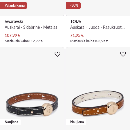
Palanki kaina
-30%
Swarovski
TOUS
Auskarai · Sidabrinė · Metalas
Auskarai · Juoda · Paauksuotas sidabras
Dabartinė kaina
Dabartinė kaina
107,99
€
71,95
€
Mažiausia kaina
112,99 €
Mažiausia kaina
103,95 €
Naujiena
Naujiena