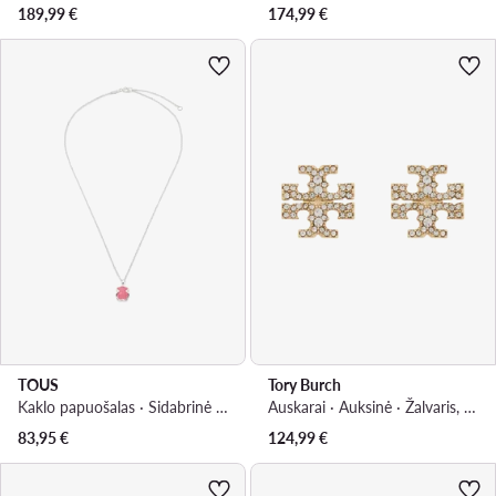
189,99
€
174,99
€
TOUS
Tory Burch
Kaklo papuošalas · Sidabrinė · Sidabras 925
Auskarai · Auksinė · Žalvaris, Stiklas
83,95
€
124,99
€