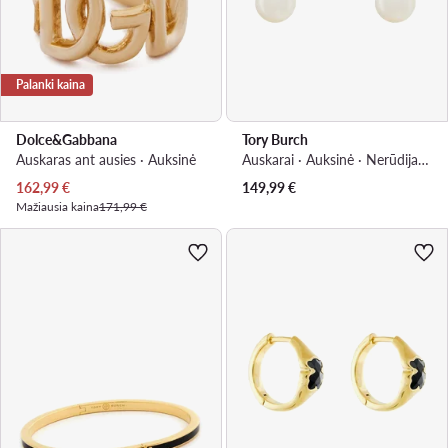
Palanki kaina
Dolce&Gabbana
Tory Burch
Auskaras ant ausies · Auksinė
Auskarai · Auksinė · Nerūdijantis plienas
Dabartinė kaina
162,99
€
149,99
€
Mažiausia kaina
171,99 €