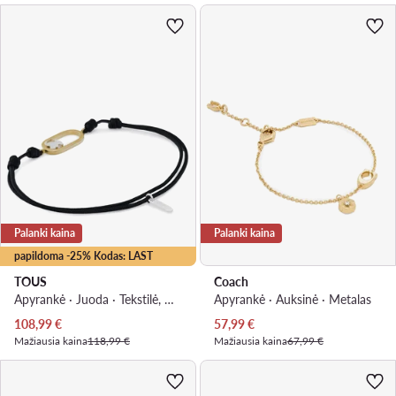
Palanki kaina
Palanki kaina
papildoma -25% Kodas: LAST
TOUS
Coach
Apyrankė · Juoda · Tekstilė, Metalas
Apyrankė · Auksinė · Metalas
Dabartinė kaina
Dabartinė kaina
108,99
€
57,99
€
Mažiausia kaina
118,99 €
Mažiausia kaina
67,99 €