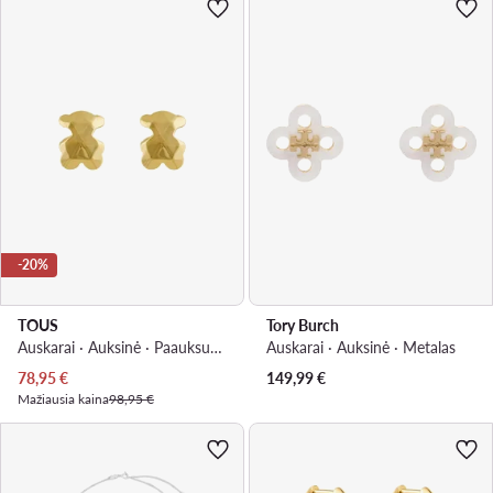
-20%
TOUS
Tory Burch
Auskarai · Auksinė · Paauksuotas sidabras
Auskarai · Auksinė · Metalas
Dabartinė kaina
78,95
€
149,99
€
Mažiausia kaina
98,95 €