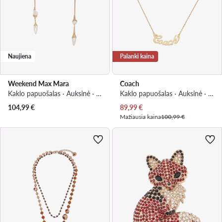
Naujiena
Palanki kaina
Weekend Max Mara
Coach
Kaklo papuošalas · Auksinė · Metalas
Kaklo papuošalas · Auksinė · Metalas
Dabartinė kaina
104,99
€
89,99
€
Mažiausia kaina
100,99 €