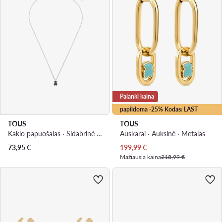
Palanki kaina
papildoma -25% Kodas: LAST
TOUS
TOUS
Kaklo papuošalas · Sidabrinė · Sidabras 925
Auskarai · Auksinė · Metalas
Dabartinė kaina
73,95
€
199,99
€
Mažiausia kaina
218,99 €