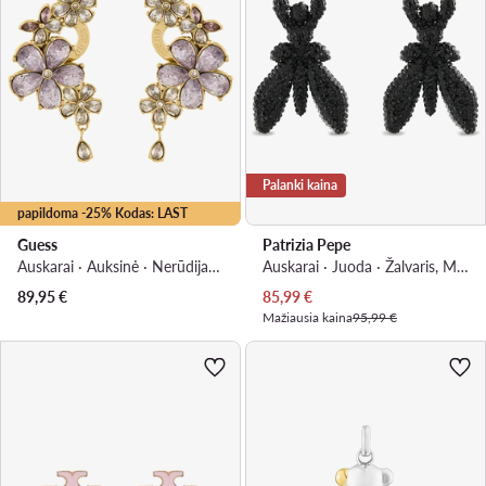
Palanki kaina
papildoma -25% Kodas: LAST
Guess
Patrizia Pepe
Auskarai · Auksinė · Nerūdijantis plienas
Auskarai · Juoda · Žalvaris, Metalas
Dabartinė kaina
89,95
€
85,99
€
Mažiausia kaina
95,99 €