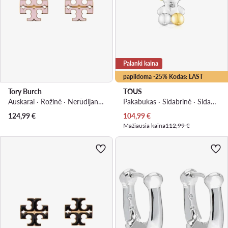
Palanki kaina
papildoma -25% Kodas: LAST
Tory Burch
TOUS
Auskarai · Rožinė · Nerūdijantis plienas
Pakabukas · Sidabrinė · Sidabras
Dabartinė kaina
124,99
€
104,99
€
Mažiausia kaina
112,99 €