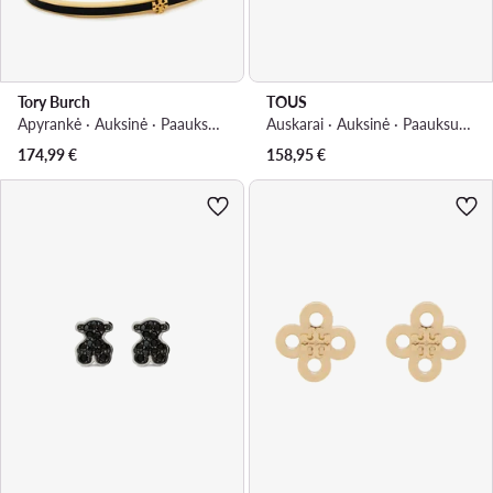
Tory Burch
TOUS
Apyrankė · Auksinė · Paauksuotas žalvaris
Auskarai · Auksinė · Paauksuotas sidabras
174,99
€
158,95
€