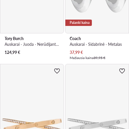
Palanki kaina
Tory Burch
Coach
Auskarai · Juoda · Nerūdijantis plienas
Auskarai · Sidabrinė · Metalas
Dabartinė kaina
124,99
€
37,99
€
Mažiausia kaina
39,95 €