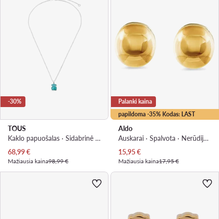
-30%
Palanki kaina
papildoma -35% Kodas: LAST
TOUS
Aldo
Kaklo papuošalas · Sidabrinė · Sidabras
Auskarai · Spalvota · Nerūdijantis plienas
Dabartinė kaina
Dabartinė kaina
68,99
€
15,95
€
Mažiausia kaina
98,99 €
Mažiausia kaina
17,95 €