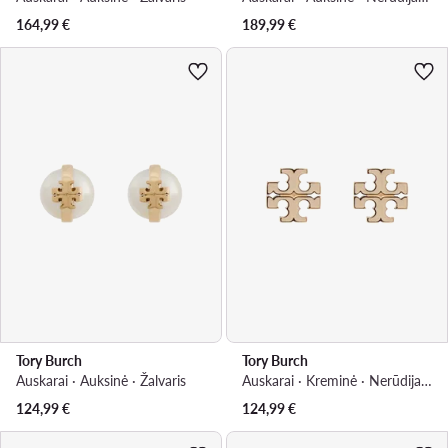
164,99
€
189,99
€
Tory Burch
Tory Burch
Auskarai · Auksinė · Žalvaris
Auskarai · Kreminė · Nerūdijantis plienas
124,99
€
124,99
€