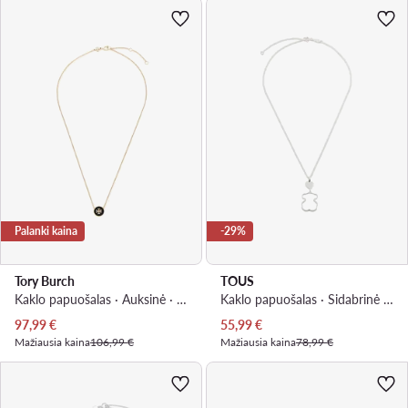
Palanki kaina
-29%
Tory Burch
TOUS
Kaklo papuošalas · Auksinė · Metalas
Kaklo papuošalas · Sidabrinė · Sidabras 925
Dabartinė kaina
Dabartinė kaina
97,99
€
55,99
€
Mažiausia kaina
106,99 €
Mažiausia kaina
78,99 €