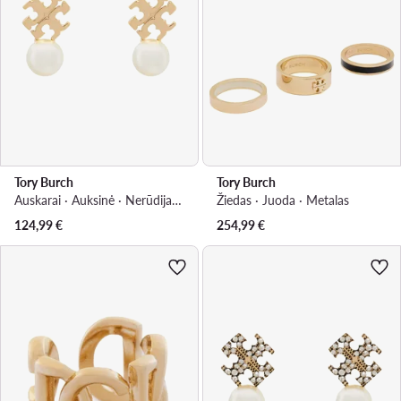
Tory Burch
Tory Burch
Auskarai · Auksinė · Nerūdijantis plienas
Žiedas · Juoda · Metalas
124,99
€
254,99
€