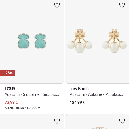
-25%
TOUS
Tory Burch
Auskarai · Sidabrinė · Sidabras 925
Auskarai · Auksinė · Paauksuotas žalvaris
Dabartinė kaina
73,99
€
184,99
€
Mažiausia kaina
98,99 €