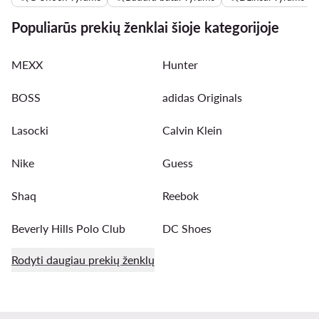
Populiarūs prekių ženklai šioje kategorijoje
MEXX
Hunter
BOSS
adidas Originals
Lasocki
Calvin Klein
Nike
Guess
Shaq
Reebok
Beverly Hills Polo Club
DC Shoes
Rodyti daugiau prekių ženklų