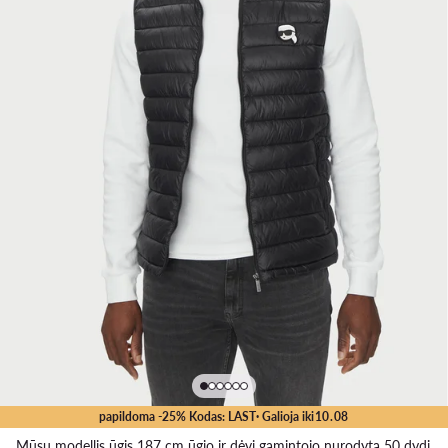
papildoma -25% Kodas: LAST
· Galioja iki
10
.
08
Mūsų modellis ūgis 187 cm ūgio ir dėvi gamintojo nurodytą 50 dydį