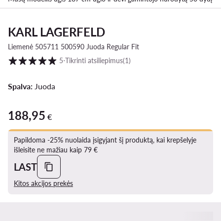
KARL LAGERFELD
Liemenė 505711 500590 Juoda Regular Fit
Klientų įvertinimai skalėje nuo 1 iki 5
5
⋅
Tikrinti atsiliepimus
(1)
Spalva:
Juoda
188,95
188,95 €
€
Papildoma -25% nuolaida įsigyjant šį produktą, kai krepšelyje
išleisite ne mažiau kaip 79 €
LAST
Kitos akcijos prekės