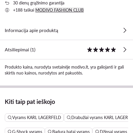
30 dienų grąžinimo garantija
+188 taškai
MODIVO FASHION CLUB
Informacija apie produktą
Atsiliepimai (1)
Produkto kaina, nurodyta svetainėje modivo.lt, yra galiojanti ir gali
skirtis nuo kainos, nurodytos ant pakuotės.
Kiti taip pat ieškojo
Vyrams KARL LAGERFELD
Drabužiai vyrams KARL LAGERF
G-Shock vyrams
Badura batai vyrams
Džinsai vyrams