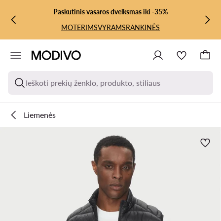
PEREITI PRIE PAGRINDINIO TURINIO
PEREITI Į PAIEŠKĄ
Paskutinis vasaros dvelksmas iki -35%
MOTERIMS
VYRAMS
RANKINĖS
Ieškoti prekių ženklo, produkto, stiliaus
Liemenės