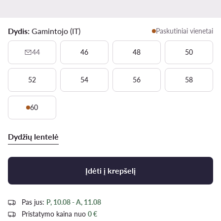
Dydis:
Gamintojo (IT)
Paskutiniai vienetai
44
46
48
50
52
54
56
58
60
Dydžių lentelė
Įdėti į krepšelį
Pas jus:
P, 10.08 - A, 11.08
Pristatymo kaina nuo
0 €