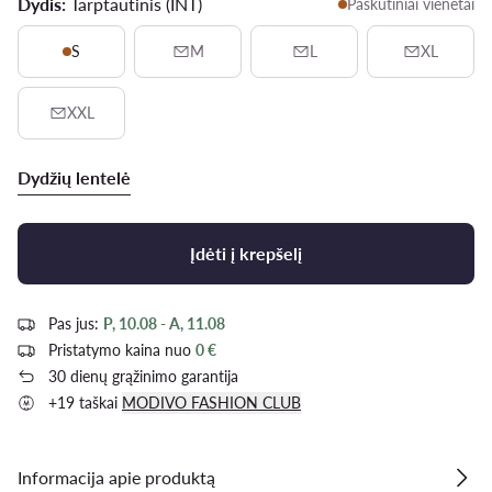
Dydis:
Tarptautinis (INT)
Paskutiniai vienetai
S
M
L
XL
XXL
Dydžių lentelė
Įdėti į krepšelį
Pas jus:
P, 10.08 - A, 11.08
Pristatymo kaina nuo
0 €
30 dienų grąžinimo garantija
+19 taškai
MODIVO FASHION CLUB
Informacija apie produktą