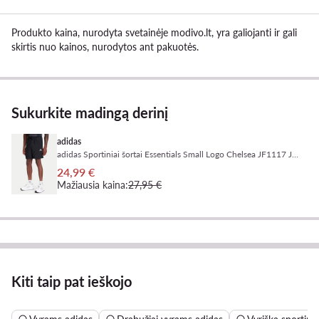
Produkto kaina, nurodyta svetainėje modivo.lt, yra galiojanti ir gali
skirtis nuo kainos, nurodytos ant pakuotės.
Sukurkite madingą derinį
adidas
adidas Sportiniai šortai Essentials Small Logo Chelsea JF1117 Juoda Regular Fit
24,99 €
Mažiausia kaina:
27,95 €
Kiti taip pat ieškojo