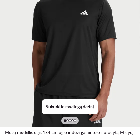
Sukurkite madingą derinį
Mūsų modellis ūgis 184 cm ūgio ir dėvi gamintojo nurodytą M dydį