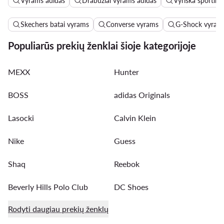
Vyrams adidas
Drabužiai vyrams adidas
Vyriška sportinė
Skechers batai vyrams
Converse vyrams
G-Shock vyram
Populiarūs prekių ženklai šioje kategorijoje
MEXX
Hunter
BOSS
adidas Originals
Lasocki
Calvin Klein
Nike
Guess
Shaq
Reebok
Beverly Hills Polo Club
DC Shoes
Rodyti daugiau prekių ženklų