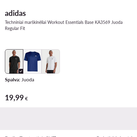
adidas
Techniniai marškinėliai Workout Essentials Base KA3569 Juoda
Regular Fit
Spalva:
Juoda
19,99
19,99 €
€