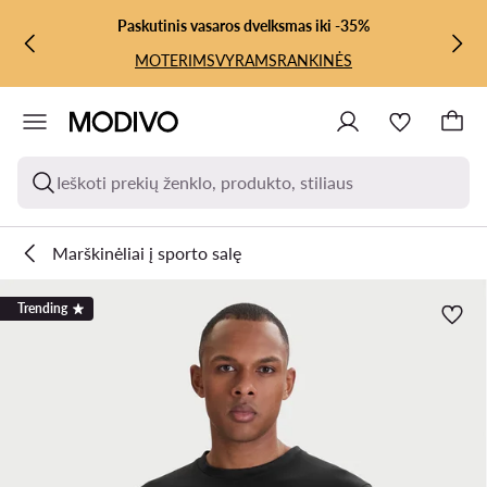
PEREITI PRIE PAGRINDINIO TURINIO
PEREITI Į PAIEŠKĄ
Paskutinis vasaros dvelksmas iki -35%
MOTERIMS
VYRAMS
RANKINĖS
Ieškoti prekių ženklo, produkto, stiliaus
Marškinėliai į sporto salę
Trending