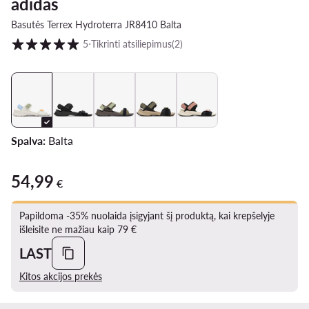
adidas
Basutės Terrex Hydroterra JR8410 Balta
Klientų įvertinimai skalėje nuo 1 iki 5
5
⋅
Tikrinti atsiliepimus
(2)
Spalva:
Balta
54,99
54,99 €
€
Papildoma -35% nuolaida įsigyjant šį produktą, kai krepšelyje
išleisite ne mažiau kaip 79 €
LAST
Kitos akcijos prekės