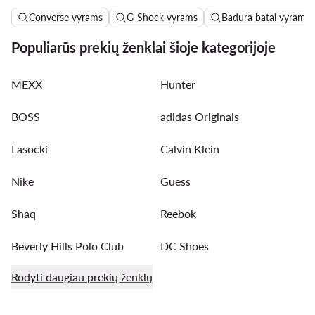
Converse vyrams
G-Shock vyrams
Badura batai vyrams
Populiarūs prekių ženklai šioje kategorijoje
MEXX
Hunter
BOSS
adidas Originals
Lasocki
Calvin Klein
Nike
Guess
Shaq
Reebok
Beverly Hills Polo Club
DC Shoes
Rodyti daugiau prekių ženklų