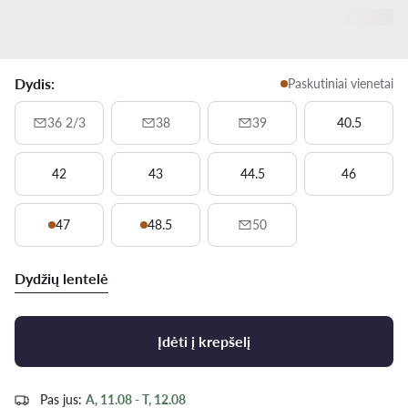
Dydis:
Paskutiniai vienetai
36 2/3
38
39
40.5
42
43
44.5
46
47
48.5
50
Dydžių lentelė
Įdėti į krepšelį
Pas jus:
A, 11.08 - T, 12.08