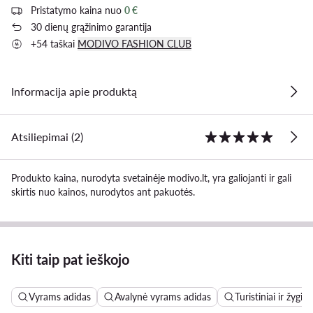
Pristatymo kaina nuo
0 €
30 dienų grąžinimo garantija
+54 taškai
MODIVO FASHION CLUB
Informacija apie produktą
Atsiliepimai (2)
Produkto kaina, nurodyta svetainėje modivo.lt, yra galiojanti ir gali
skirtis nuo kainos, nurodytos ant pakuotės.
Kiti taip pat ieškojo
Vyrams adidas
Avalynė vyrams adidas
Turistiniai ir žygi