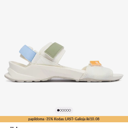
papildoma -35% Kodas: LAST
· Galioja iki
10
.
08