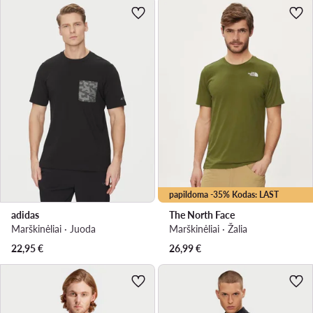
papildoma -35% Kodas: LAST
adidas
The North Face
Marškinėliai · Juoda
Marškinėliai · Žalia
22,95
€
26,99
€