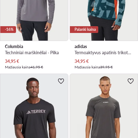
-16%
Palanki kaina
Columbia
adidas
Techniniai marškinėliai · Pilka
Termoaktyvus apatinis trikotažas, viršus · Žalia
Dabartinė kaina
Dabartinė kaina
34,95
€
34,95
€
Mažiausia kaina
41,95 €
Mažiausia kaina
39,95 €