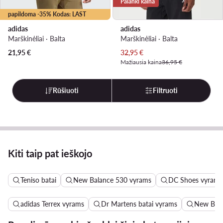
Palanki kaina
papildoma -35% Kodas: LAST
adidas
adidas
Marškinėliai · Balta
Marškinėliai · Balta
Dabartinė kaina
21,95
€
32,95
€
Mažiausia kaina
36,95 €
Rūšiuoti
Filtruoti
Kiti taip pat ieškojo
Teniso batai
New Balance 530 vyrams
DC Shoes vyrams
adidas Terrex vyrams
Dr Martens batai vyrams
New Bala