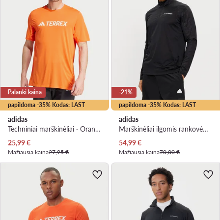
Palanki kaina
-21%
papildoma -35% Kodas: LAST
papildoma -35% Kodas: LAST
adidas
adidas
Techniniai marškinėliai · Oranžinė
Marškinėliai ilgomis rankovėmis · Juoda
Dabartinė kaina
Dabartinė kaina
25,99
€
54,99
€
Mažiausia kaina
27,95 €
Mažiausia kaina
70,00 €