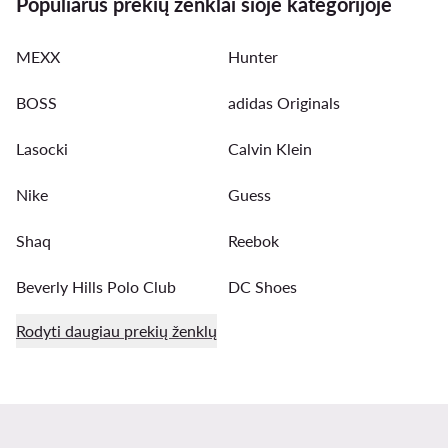
Populiarūs prekių ženklai šioje kategorijoje
MEXX
Hunter
BOSS
adidas Originals
Lasocki
Calvin Klein
Nike
Guess
Shaq
Reebok
Beverly Hills Polo Club
DC Shoes
Rodyti daugiau prekių ženklų