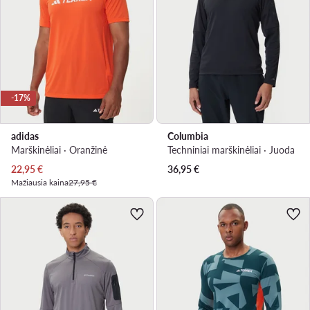
-17%
adidas
Columbia
Marškinėliai · Oranžinė
Techniniai marškinėliai · Juoda
Dabartinė kaina
22,95
€
36,95
€
Mažiausia kaina
27,95 €