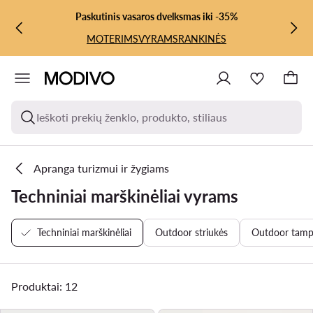
PEREITI PRIE PAGRINDINIO TURINIO
PEREITI Į PAIEŠKĄ
Paskutinis vasaros dvelksmas iki -35%
MOTERIMS
VYRAMS
RANKINĖS
Ieškoti prekių ženklo, produkto, stiliaus
Apranga turizmui ir žygiams
Techniniai marškinėliai vyrams
Techniniai marškinėliai
Outdoor striukės
Outdoor tamp
Produktai: 12