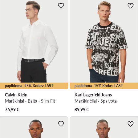
papildoma -25% Kodas: LAST
papildoma -15% Kodas: LAST
Calvin Klein
Karl Lagerfeld Jeans
Marškiniai · Balta · Slim Fit
Marškinėliai · Spalvota
76,99
€
89,99
€