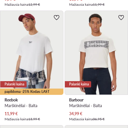
Mažiausia kaina
12,99 €
Mažiausia kaina
11,99 €
Palanki kaina
Palanki kaina
papildoma -25% Kodas: LAST
Reebok
Barbour
Marškinėliai · Balta
Marškinėliai · Balta
Dabartinė kaina
Dabartinė kaina
11,99
€
34,99
€
Mažiausia kaina
13,99 €
Mažiausia kaina
36,95 €