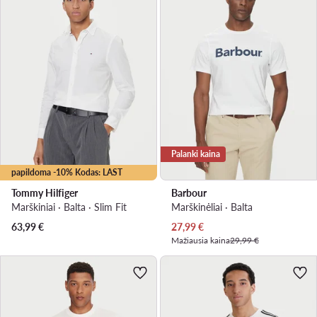
Palanki kaina
papildoma -10% Kodas: LAST
Tommy Hilfiger
Barbour
Marškiniai · Balta · Slim Fit
Marškinėliai · Balta
Dabartinė kaina
63,99
€
27,99
€
Mažiausia kaina
29,99 €