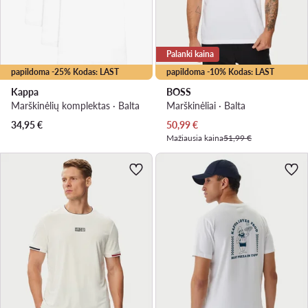
Palanki kaina
papildoma -25% Kodas: LAST
papildoma -10% Kodas: LAST
Kappa
BOSS
Marškinėlių komplektas · Balta
Marškinėliai · Balta
Dabartinė kaina
34,95
€
50,99
€
Mažiausia kaina
51,99 €