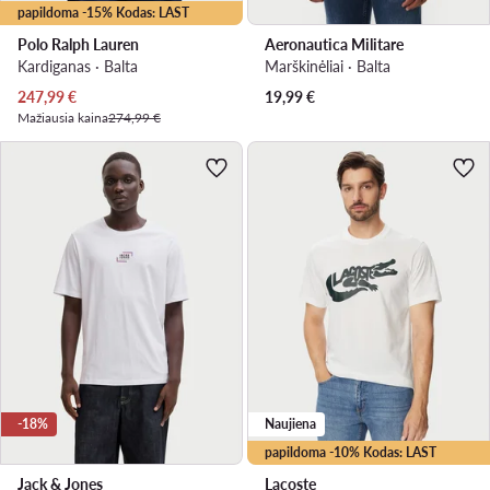
papildoma -15% Kodas: LAST
Polo Ralph Lauren
Aeronautica Militare
Kardiganas · Balta
Marškinėliai · Balta
Dabartinė kaina
247,99
€
19,99
€
Mažiausia kaina
274,99 €
-18%
Naujiena
papildoma -10% Kodas: LAST
Jack & Jones
Lacoste