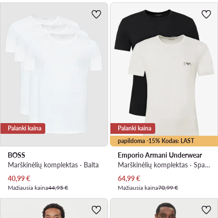
Palanki kaina
Palanki kaina
papildoma -15% Kodas: LAST
BOSS
Emporio Armani Underwear
Marškinėlių komplektas · Balta
Marškinėlių komplektas · Spalvota
Dabartinė kaina
Dabartinė kaina
40,99
€
64,99
€
Mažiausia kaina
44,95 €
Mažiausia kaina
70,99 €