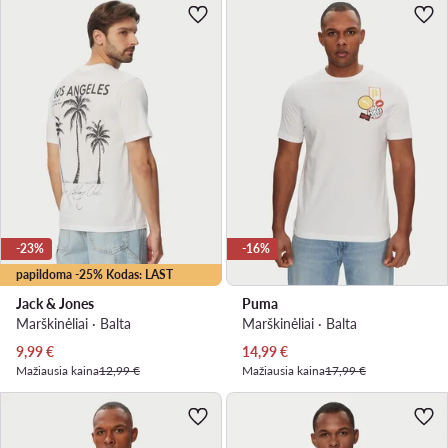
-23%
-16%
papildoma -25% Kodas: LAST
Jack & Jones
Puma
Marškinėliai · Balta
Marškinėliai · Balta
Dabartinė kaina
Dabartinė kaina
9,99
€
14,99
€
Mažiausia kaina
12,99 €
Mažiausia kaina
17,99 €