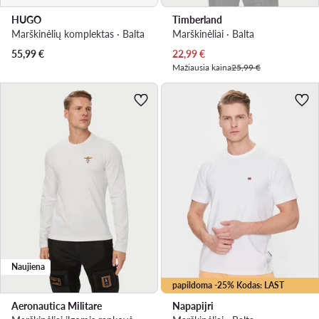
HUGO
Timberland
Marškinėlių komplektas · Balta
Marškinėliai · Balta
Dabartinė kaina
55,99
€
22,99
€
Mažiausia kaina
25,99 €
Naujiena
papildoma -25% Kodas: LAST
Aeronautica Militare
Napapijri