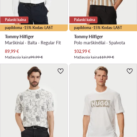
Palanki kaina
Palanki kaina
papildoma -15% Kodas: LAST
papildoma -15% Kodas: LAST
Tommy Hilfiger
Tommy Hilfiger
Marškiniai · Balta · Regular Fit
Polo marškinėliai · Spalvota
Dabartinė kaina
Dabartinė kaina
89,99
€
102,99
€
Mažiausia kaina
99,99 €
Mažiausia kaina
119,99 €