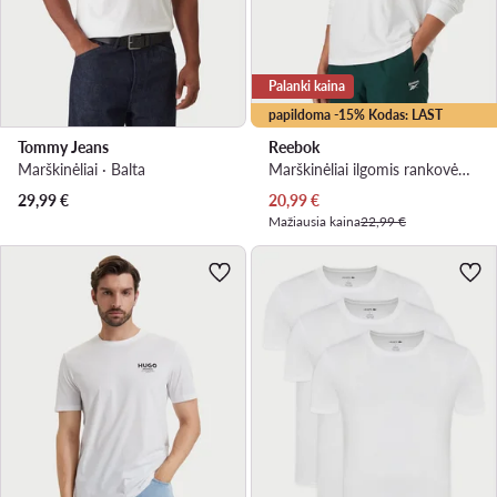
Palanki kaina
papildoma -15% Kodas: LAST
Tommy Jeans
Reebok
Marškinėliai · Balta
Marškinėliai ilgomis rankovėmis · Balta
Dabartinė kaina
29,99
€
20,99
€
Mažiausia kaina
22,99 €