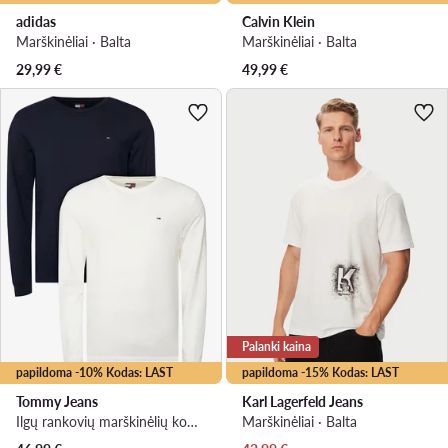
adidas
Calvin Klein
Marškinėliai · Balta
Marškinėliai · Balta
29,99
€
49,99
€
Palanki kaina
papildoma -10% Kodas: LAST
papildoma -15% Kodas: LAST
Tommy Jeans
Karl Lagerfeld Jeans
Ilgų rankovių marškinėlių komplektas · Tamsiai mėlyna
Marškinėliai · Balta