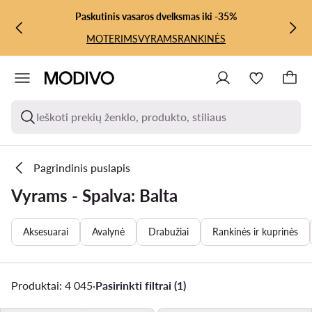
PEREITI PRIE PAGRINDINIO TURINIO
PEREITI Į PAIEŠKĄ
Paskutinis vasaros dvelksmas iki -35%
MOTERIMS
VYRAMS
RANKINĖS
Ieškoti prekių ženklo, produkto, stiliaus
Pagrindinis puslapis
Vyrams - Spalva: Balta
Aksesuarai
Avalynė
Drabužiai
Rankinės ir kuprinės
Produktai: 4 045
·
Pasirinkti filtrai (1)