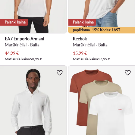
Palanki kaina
Palanki kaina
papildoma -15% Kodas: LAST
EA7 Emporio Armani
Reebok
Marškinėliai · Balta
Marškinėliai · Balta
Dabartinė kaina
Dabartinė kaina
44,99
€
15,99
€
Mažiausia kaina
50,99 €
Mažiausia kaina
17,99 €