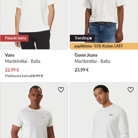
Palanki kaina
Trending
papildoma -15% Kodas: LAST
Vans
Guess Jeans
Marškinėliai · Balta
Marškinėliai · Balta
Dabartinė kaina
22,99
€
23,99
€
Mažiausia kaina
23,99 €