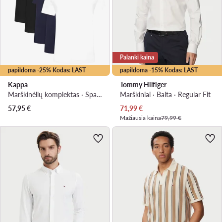
Palanki kaina
papildoma -25% Kodas: LAST
papildoma -15% Kodas: LAST
Kappa
Tommy Hilfiger
Marškinėlių komplektas · Spalvota
Marškiniai · Balta · Regular Fit
Dabartinė kaina
57,95
€
71,99
€
Mažiausia kaina
79,99 €