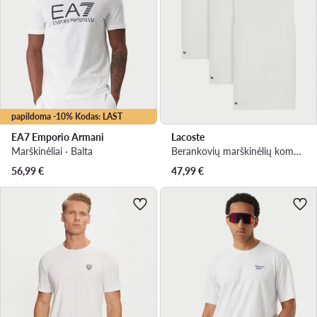
papildoma -10% Kodas: LAST
EA7 Emporio Armani
Lacoste
Marškinėliai · Balta
Berankovių marškinėlių komplektas · Balta
56,99
€
47,99
€