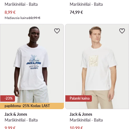
Marškinėliai · Balta
Marškinėliai · Balta
Dabartinė kaina
8,99
€
74,99
€
Mažiausia kaina
10,99 €
-23%
Palanki kaina
papildoma -25% Kodas: LAST
Jack & Jones
Jack & Jones
Marškinėliai · Balta
Marškinėliai · Balta
Dabartinė kaina
Dabartinė kaina
9,99
€
10,99
€