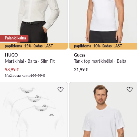
Palanki kaina
papildoma -15% Kodas: LAST
papildoma -10% Kodas: LAST
HUGO
Guess
Marškiniai · Balta · Slim Fit
Tank top marškinėliai · Balta
Dabartinė kaina
98,99
€
21,99
€
Mažiausia kaina
109,99 €