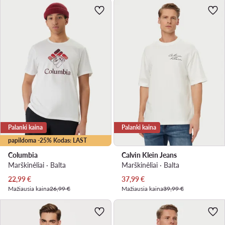
Palanki kaina
Palanki kaina
papildoma -25% Kodas: LAST
Columbia
Calvin Klein Jeans
Marškinėliai · Balta
Marškinėliai · Balta
Dabartinė kaina
Dabartinė kaina
22,99
€
37,99
€
Mažiausia kaina
26,99 €
Mažiausia kaina
39,99 €