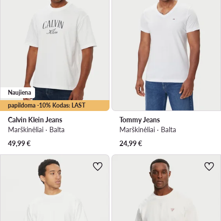
Naujiena
papildoma -10% Kodas: LAST
Calvin Klein Jeans
Tommy Jeans
Marškinėliai · Balta
Marškinėliai · Balta
49,99
€
24,99
€