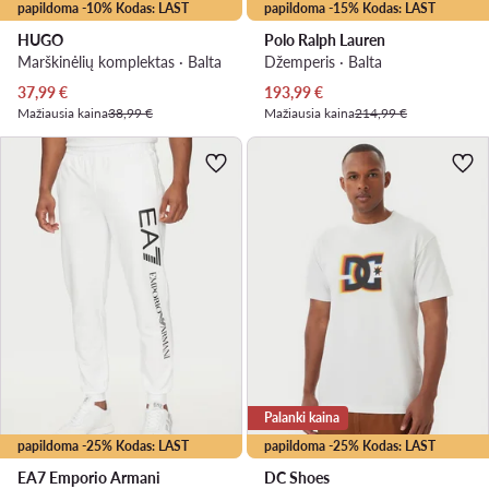
papildoma -10% Kodas: LAST
papildoma -15% Kodas: LAST
HUGO
Polo Ralph Lauren
Marškinėlių komplektas · Balta
Džemperis · Balta
Dabartinė kaina
Dabartinė kaina
37,99
€
193,99
€
Mažiausia kaina
38,99 €
Mažiausia kaina
214,99 €
Palanki kaina
papildoma -25% Kodas: LAST
papildoma -25% Kodas: LAST
EA7 Emporio Armani
DC Shoes