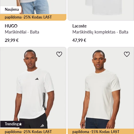
Naujiena
papildoma -25% Kodas: LAST
HUGO
Lacoste
Marškinėliai · Balta
Marškinėlių komplektas · Balta
29,99
€
47,99
€
Trending
papildoma -25% Kodas: LAST
papildoma -15% Kodas: LAST