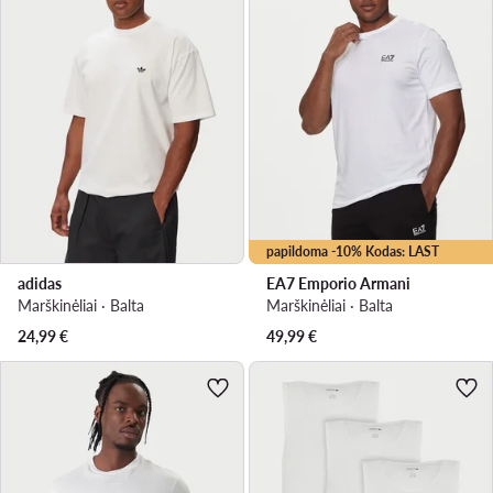
papildoma -10% Kodas: LAST
adidas
EA7 Emporio Armani
Marškinėliai · Balta
Marškinėliai · Balta
24,99
€
49,99
€