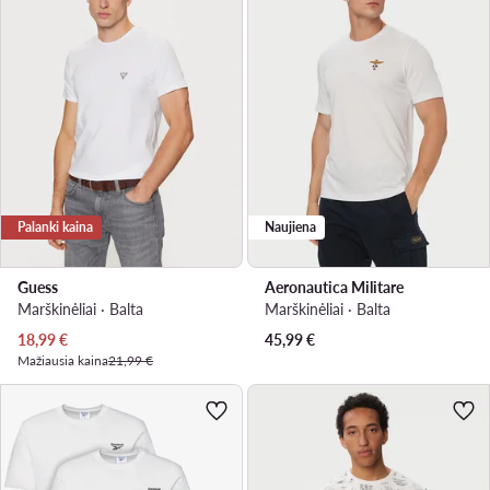
Palanki kaina
Naujiena
Guess
Aeronautica Militare
Marškinėliai · Balta
Marškinėliai · Balta
Dabartinė kaina
18,99
€
45,99
€
Mažiausia kaina
21,99 €