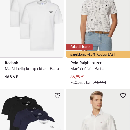
Palanki kaina
papildoma -15% Kodas: LAST
Reebok
Polo Ralph Lauren
Marškinėlių komplektas · Balta
Marškinėliai · Balta
Dabartinė kaina
46,95
€
85,99
€
Mažiausia kaina
94,99 €