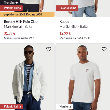
Trending
Palanki kaina
Palanki kaina
papildoma -25% Kodas: LAST
Beverly Hills Polo Club
Kappa
Marškinėliai · Balta
Marškinėliai · Balta
Dabartinė kaina
Dabartinė kaina
31,99
€
12,99
€
Mažiausia kaina
34,99 €
Mažiausia kaina
14,99 €
Palanki kaina
Naujiena