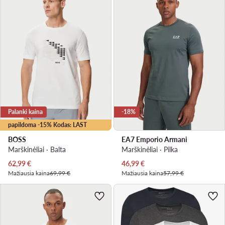
Palanki kaina
-18%
papildoma -15% Kodas: LAST
BOSS
EA7 Emporio Armani
Marškinėliai · Balta
Marškinėliai · Pilka
Dabartinė kaina
Dabartinė kaina
62,99
€
46,99
€
Mažiausia kaina
69,99 €
Mažiausia kaina
57,99 €