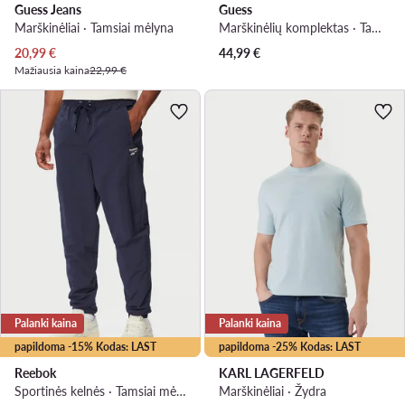
Guess Jeans
Guess
Marškinėliai · Tamsiai mėlyna
Marškinėlių komplektas · Tamsiai mėlyna
Dabartinė kaina
20,99
€
44,99
€
Mažiausia kaina
22,99 €
Palanki kaina
Palanki kaina
papildoma -15% Kodas: LAST
papildoma -25% Kodas: LAST
Reebok
KARL LAGERFELD
Sportinės kelnės · Tamsiai mėlyna · Regular Fit
Marškinėliai · Žydra