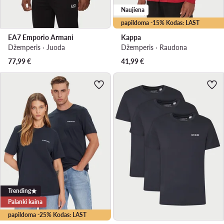
Naujiena
papildoma -15% Kodas: LAST
EA7 Emporio Armani
Kappa
Džemperis · Juoda
Džemperis · Raudona
77,99
€
41,99
€
Trending
Palanki kaina
papildoma -25% Kodas: LAST