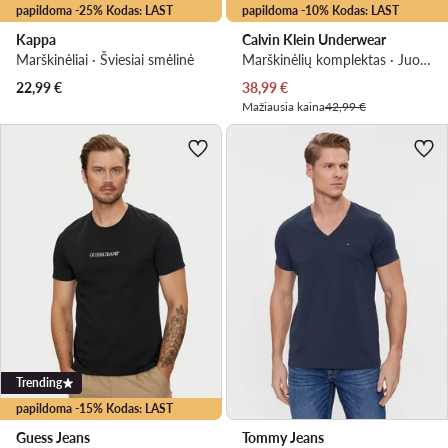
papildoma -25% Kodas: LAST
papildoma -10% Kodas: LAST
Kappa
Calvin Klein Underwear
Marškinėliai · Šviesiai smėlinė
Marškinėlių komplektas · Juoda
Dabartinė kaina
22,99
€
38,99
€
Mažiausia kaina
42,99 €
Trending
papildoma -15% Kodas: LAST
Guess Jeans
Tommy Jeans