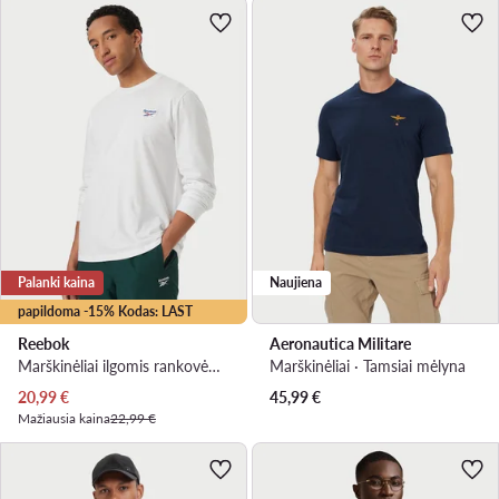
Palanki kaina
Naujiena
papildoma -15% Kodas: LAST
Reebok
Aeronautica Militare
Marškinėliai ilgomis rankovėmis · Balta
Marškinėliai · Tamsiai mėlyna
Dabartinė kaina
20,99
€
45,99
€
Mažiausia kaina
22,99 €