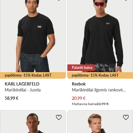
Palanki kaina
papildoma -15% Kodas: LAST
papildoma -15% Kodas: LAST
KARL LAGERFELD
Reebok
Marškinėliai · Juoda
Marškinėliai ilgomis rankovėmis · Juoda
Dabartinė kaina
58,99
€
20,99
€
Mažiausia kaina
22,99 €