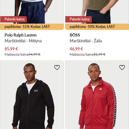
Palanki kaina
Palanki kaina
papildoma -15% Kodas: LAST
papildoma -10% Kodas: LAST
Polo Ralph Lauren
BOSS
Marškinėliai · Mėlyna
Marškinėliai · Žalia
Dabartinė kaina
Dabartinė kaina
85,99
€
46,99
€
Mažiausia kaina
94,99 €
Mažiausia kaina
51,99 €