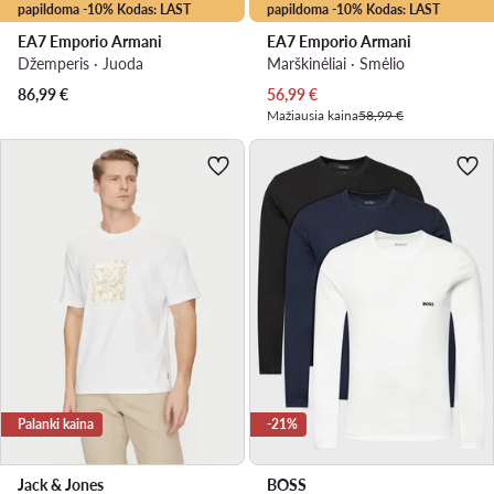
papildoma -10% Kodas: LAST
papildoma -10% Kodas: LAST
EA7 Emporio Armani
EA7 Emporio Armani
Džemperis · Juoda
Marškinėliai · Smėlio
Dabartinė kaina
86,99
€
56,99
€
Mažiausia kaina
58,99 €
Palanki kaina
-21%
Jack & Jones
BOSS