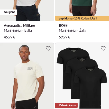
Naujiena
papildoma -15% Kodas: LAST
Aeronautica Militare
BOSS
Marškinėliai · Balta
Marškinėliai · Žalia
45,99
€
59,99
€
Palanki kaina