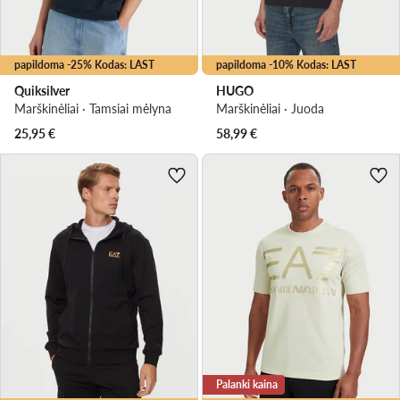
papildoma -25% Kodas: LAST
papildoma -10% Kodas: LAST
Quiksilver
HUGO
Marškinėliai · Tamsiai mėlyna
Marškinėliai · Juoda
25,95
€
58,99
€
Palanki kaina