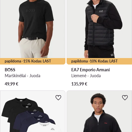
papildoma -15% Kodas: LAST
papildoma -10% Kodas: LAST
BOSS
EA7 Emporio Armani
Marškinėliai · Juoda
Liemenė · Juoda
49,99
€
135,99
€