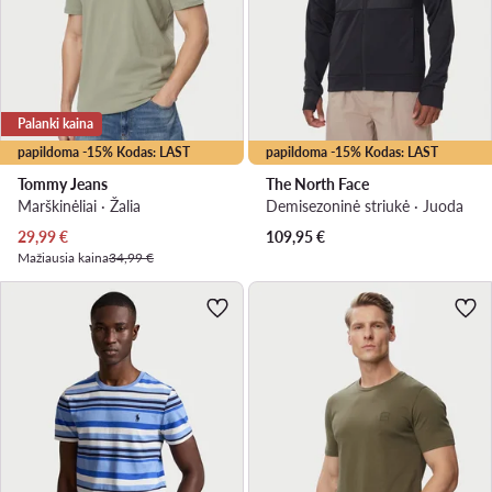
Palanki kaina
papildoma -15% Kodas: LAST
papildoma -15% Kodas: LAST
Tommy Jeans
The North Face
Marškinėliai · Žalia
Demisezoninė striukė · Juoda
Dabartinė kaina
29,99
€
109,95
€
Mažiausia kaina
34,99 €