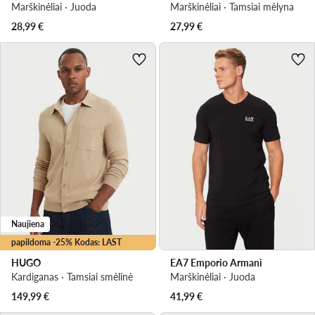
Marškinėliai · Juoda
Marškinėliai · Tamsiai mėlyna
28,99
€
27,99
€
Naujiena
papildoma -25% Kodas: LAST
HUGO
EA7 Emporio Armani
Kardiganas · Tamsiai smėlinė
Marškinėliai · Juoda
149,99
€
41,99
€