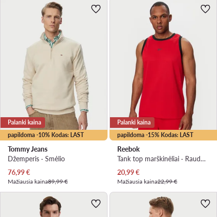
Palanki kaina
Palanki kaina
papildoma -10% Kodas: LAST
papildoma -15% Kodas: LAST
Tommy Jeans
Reebok
Džemperis · Smėlio
Tank top marškinėliai · Raudona
Dabartinė kaina
Dabartinė kaina
76,99
€
20,99
€
Mažiausia kaina
89,99 €
Mažiausia kaina
22,99 €