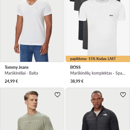
papildoma -15% Kodas: LAST
Tommy Jeans
BOSS
Marškinėliai · Balta
Marškinėlių komplektas · Spalvota
24,99
€
38,99
€