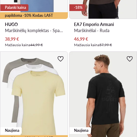
Palanki kaina
-18%
papildoma -10% Kodas: LAST
HUGO
EA7 Emporio Armani
Marškinėlių komplektas · Spalvota
Marškinėliai · Ruda
Dabartinė kaina
Dabartinė kaina
38,99
€
46,99
€
Mažiausia kaina
44,99 €
Mažiausia kaina
57,99 €
Naujiena
Naujiena