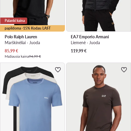
Palanki kaina
papildoma -15% Kodas: LAST
Polo Ralph Lauren
EA7 Emporio Armani
Marškinėliai · Juoda
Liemenė · Juoda
Dabartinė kaina
85,99
€
119,99
€
Mažiausia kaina
94,99 €