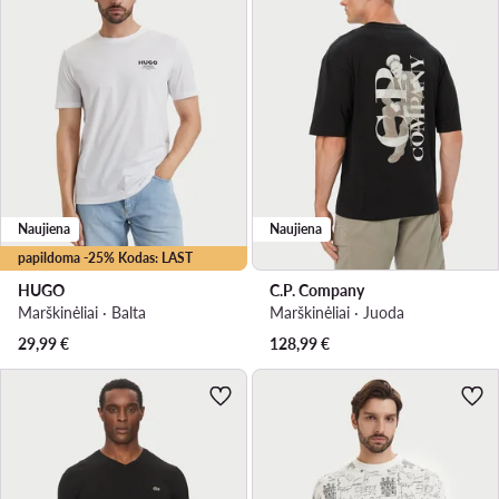
Naujiena
Naujiena
papildoma -25% Kodas: LAST
HUGO
C.P. Company
Marškinėliai · Balta
Marškinėliai · Juoda
29,99
€
128,99
€