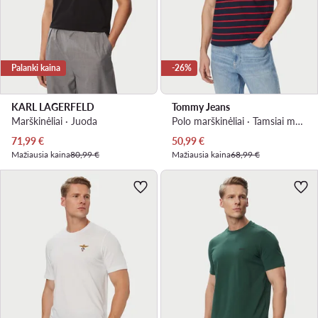
Palanki kaina
-26%
KARL LAGERFELD
Tommy Jeans
Marškinėliai · Juoda
Polo marškinėliai · Tamsiai mėlyna
Dabartinė kaina
Dabartinė kaina
71,99
€
50,99
€
Mažiausia kaina
80,99 €
Mažiausia kaina
68,99 €