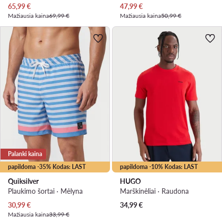
Dabartinė kaina
Dabartinė kaina
65,99
€
47,99
€
Mažiausia kaina
69,99 €
Mažiausia kaina
50,99 €
Palanki kaina
papildoma -35% Kodas: LAST
papildoma -10% Kodas: LAST
Quiksilver
HUGO
Plaukimo šortai · Mėlyna
Marškinėliai · Raudona
Dabartinė kaina
30,99
€
34,99
€
Mažiausia kaina
33,99 €