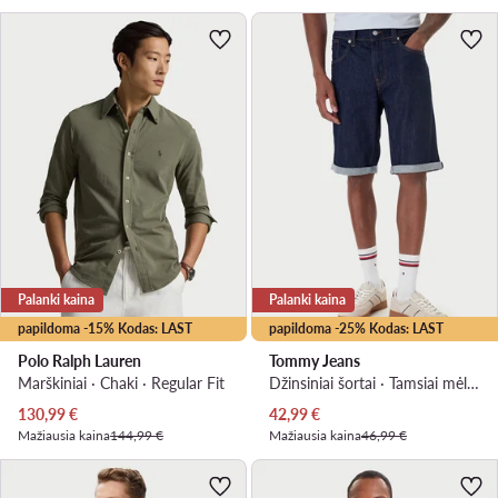
Palanki kaina
Palanki kaina
papildoma -15% Kodas: LAST
papildoma -25% Kodas: LAST
Polo Ralph Lauren
Tommy Jeans
Marškiniai · Chaki · Regular Fit
Džinsiniai šortai · Tamsiai mėlyna
Dabartinė kaina
Dabartinė kaina
130,99
€
42,99
€
Mažiausia kaina
144,99 €
Mažiausia kaina
46,99 €