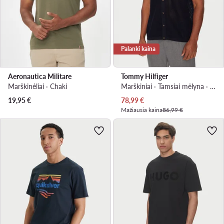
Palanki kaina
Aeronautica Militare
Tommy Hilfiger
Marškinėliai · Chaki
Marškiniai · Tamsiai mėlyna · Regular Fit
Dabartinė kaina
19,95
€
78,99
€
Mažiausia kaina
86,99 €