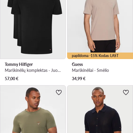
papildoma -15% Kodas: LAST
Tommy Hilfiger
Guess
Marškinėlių komplektas · Juoda
Marškinėliai · Smėlio
57,00
€
34,99
€