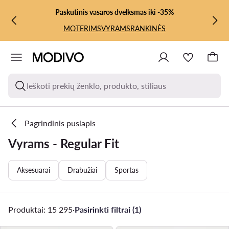
PEREITI PRIE PAGRINDINIO TURINIO
PEREITI Į PAIEŠKĄ
Paskutinis vasaros dvelksmas iki -35%
MOTERIMS
VYRAMS
RANKINĖS
Ieškoti prekių ženklo, produkto, stiliaus
Pagrindinis puslapis
Vyrams - Regular Fit
Aksesuarai
Drabužiai
Sportas
Produktai: 15 295
·
Pasirinkti filtrai (1)