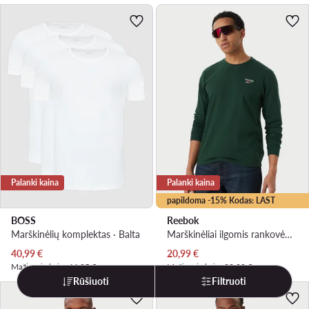
Palanki kaina
Palanki kaina
papildoma -15% Kodas: LAST
BOSS
Reebok
Marškinėlių komplektas · Balta
Marškinėliai ilgomis rankovėmis · Tamsiai žalia
Dabartinė kaina
Dabartinė kaina
40,99
€
20,99
€
Mažiausia kaina
44,95 €
Mažiausia kaina
22,99 €
Rūšiuoti
Filtruoti