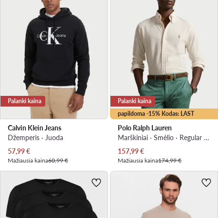
Palanki kaina
Palanki kaina
papildoma -15% Kodas: LAST
Calvin Klein Jeans
Polo Ralph Lauren
Džemperis · Juoda
Marškiniai · Smėlio · Regular Fit
Dabartinė kaina
Dabartinė kaina
57,99
€
157,99
€
Mažiausia kaina
60,99 €
Mažiausia kaina
174,99 €