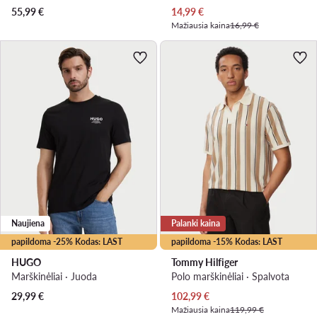
Dabartinė kaina
55,99
€
14,99
€
Mažiausia kaina
16,99 €
Naujiena
Palanki kaina
papildoma -25% Kodas: LAST
papildoma -15% Kodas: LAST
HUGO
Tommy Hilfiger
Marškinėliai · Juoda
Polo marškinėliai · Spalvota
Dabartinė kaina
29,99
€
102,99
€
Mažiausia kaina
119,99 €