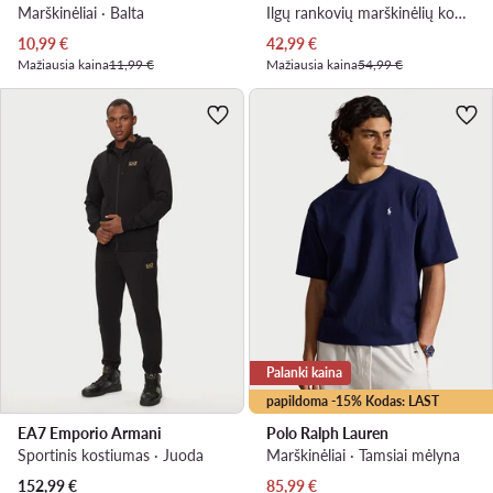
Marškinėliai · Balta
Ilgų rankovių marškinėlių komplektas · Spalvota
Dabartinė kaina
Dabartinė kaina
10,99
€
42,99
€
Mažiausia kaina
11,99 €
Mažiausia kaina
54,99 €
Palanki kaina
papildoma -15% Kodas: LAST
EA7 Emporio Armani
Polo Ralph Lauren
Sportinis kostiumas · Juoda
Marškinėliai · Tamsiai mėlyna
Dabartinė kaina
152,99
€
85,99
€