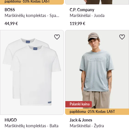
papildoma -10% Kodas: LAST
BOSS
C.P. Company
Marškinėlių komplektas · Spalvota
Marškinėliai · Juoda
44,99
€
119,99
€
Palanki kaina
papildoma -25% Kodas: LAST
HUGO
Jack & Jones
Marškinėlių komplektas · Balta
Marškinėliai · Žydra