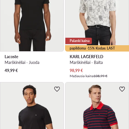
Palanki kaina
papildoma -15% Kodas: LAST
Lacoste
KARL LAGERFELD
Marškinėliai · Juoda
Marškinėliai · Balta
Dabartinė kaina
49,99
€
98,99
€
Mažiausia kaina
108,99 €