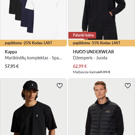
Palanki kaina
papildoma -25% Kodas: LAST
papildoma -15% Kodas: LAST
Kappa
HUGO UNDERWEAR
Marškinėlių komplektas · Spalvota
Džemperis · Juoda
Dabartinė kaina
57,95
€
62,99
€
Mažiausia kaina
69,99 €