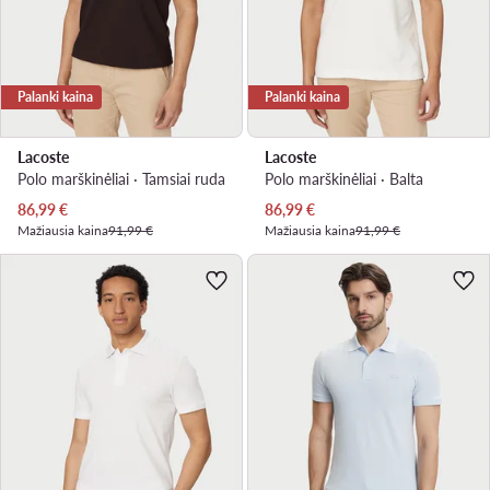
Palanki kaina
Palanki kaina
Lacoste
Lacoste
Polo marškinėliai · Tamsiai ruda
Polo marškinėliai · Balta
Dabartinė kaina
Dabartinė kaina
86,99
€
86,99
€
Mažiausia kaina
91,99 €
Mažiausia kaina
91,99 €