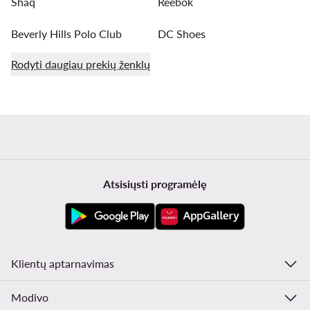
Shaq
Reebok
Beverly Hills Polo Club
DC Shoes
Rodyti daugiau prekių ženklų
Atsisiųsti programėlę
Klientų aptarnavimas
Modivo