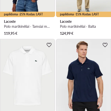
papildoma -25% Kodas: LAST
papildoma -15% Kodas: LAST
Lacoste
Lacoste
Polo marškinėliai · Tamsiai mėlyna
Polo marškinėliai · Balta
119,95
€
124,99
€