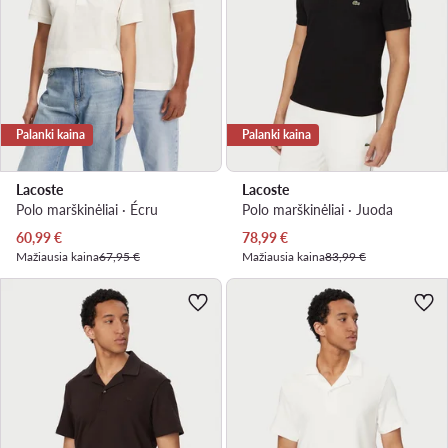
Palanki kaina
Palanki kaina
Lacoste
Lacoste
Polo marškinėliai · Écru
Polo marškinėliai · Juoda
Dabartinė kaina
Dabartinė kaina
60,99
€
78,99
€
Mažiausia kaina
67,95 €
Mažiausia kaina
83,99 €