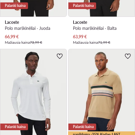
Palanki kaina
Palanki kaina
Lacoste
Lacoste
Polo marškinėliai · Juoda
Polo marškinėliai · Balta
Dabartinė kaina
Dabartinė kaina
66,99
€
63,99
€
Mažiausia kaina
73,99 €
Mažiausia kaina
71,99 €
Palanki kaina
Palanki kaina
papildoma -25% Kodas: LAST