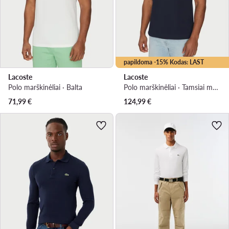
papildoma -15% Kodas: LAST
Lacoste
Lacoste
Polo marškinėliai · Balta
Polo marškinėliai · Tamsiai mėlyna
71,99
€
124,99
€