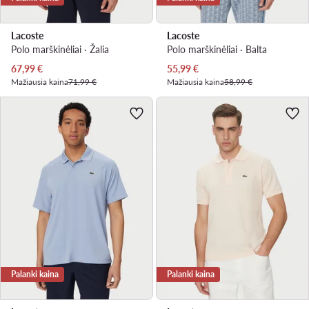
Lacoste
Lacoste
Polo marškinėliai · Žalia
Polo marškinėliai · Balta
Dabartinė kaina
Dabartinė kaina
67,99
€
55,99
€
Mažiausia kaina
71,99 €
Mažiausia kaina
58,99 €
Palanki kaina
Palanki kaina