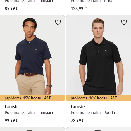
Polo marškinėliai · Tamsiai mėlyna
Polo marškinėliai · Pilka
85,99
€
123,99
€
papildoma -15% Kodas: LAST
papildoma -10% Kodas: LAST
Lacoste
Lacoste
Polo marškinėliai · Tamsiai mėlyna
Polo marškinėliai · Juoda
99,99
€
73,99
€