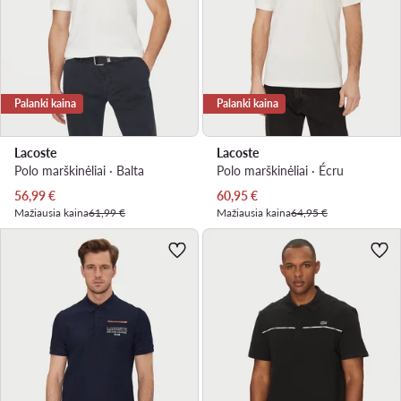
Palanki kaina
Palanki kaina
Lacoste
Lacoste
Polo marškinėliai · Balta
Polo marškinėliai · Écru
Dabartinė kaina
Dabartinė kaina
56,99
€
60,95
€
Mažiausia kaina
61,99 €
Mažiausia kaina
64,95 €