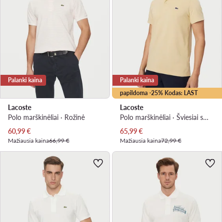
Palanki kaina
Palanki kaina
papildoma -25% Kodas: LAST
Lacoste
Lacoste
Polo marškinėliai · Rožinė
Polo marškinėliai · Šviesiai smėlinė
Dabartinė kaina
Dabartinė kaina
60,99
€
65,99
€
Mažiausia kaina
66,99 €
Mažiausia kaina
72,99 €