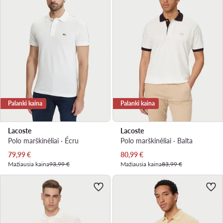
Palanki kaina
Palanki kaina
Lacoste
Lacoste
Polo marškinėliai · Écru
Polo marškinėliai · Balta
Dabartinė kaina
Dabartinė kaina
79,99
€
80,99
€
Mažiausia kaina
93,99 €
Mažiausia kaina
83,99 €