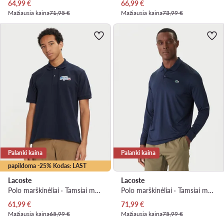
Dabartinė kaina
Dabartinė kaina
64,99
€
66,99
€
Mažiausia kaina
71,95 €
Mažiausia kaina
73,99 €
Palanki kaina
Palanki kaina
papildoma -25% Kodas: LAST
Lacoste
Lacoste
Polo marškinėliai · Tamsiai mėlyna
Polo marškinėliai · Tamsiai mėlyna
Dabartinė kaina
Dabartinė kaina
61,99
€
71,99
€
Mažiausia kaina
65,99 €
Mažiausia kaina
75,99 €