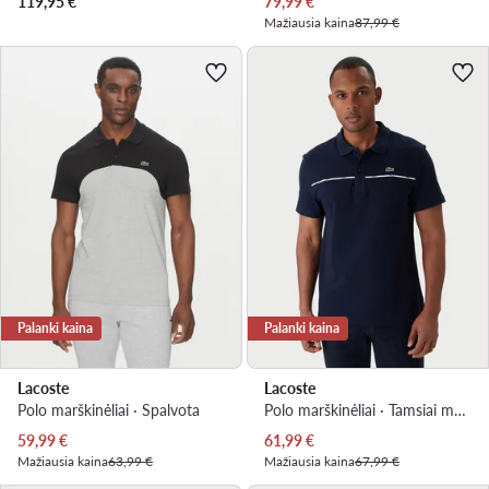
Dabartinė kaina
119,95
€
79,99
€
Mažiausia kaina
87,99 €
Palanki kaina
Palanki kaina
Lacoste
Lacoste
Polo marškinėliai · Spalvota
Polo marškinėliai · Tamsiai mėlyna
Dabartinė kaina
Dabartinė kaina
59,99
€
61,99
€
Mažiausia kaina
63,99 €
Mažiausia kaina
67,99 €