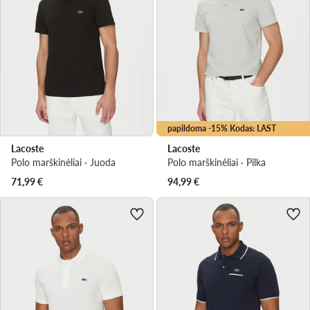
papildoma -15% Kodas: LAST
Lacoste
Lacoste
Polo marškinėliai · Juoda
Polo marškinėliai · Pilka
71,99
€
94,99
€