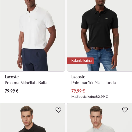
Palanki kaina
Lacoste
Lacoste
Polo marškinėliai · Balta
Polo marškinėliai · Juoda
Dabartinė kaina
79,99
€
79,99
€
Mažiausia kaina
82,99 €