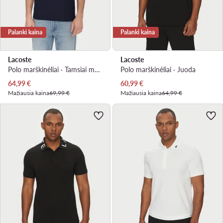
Palanki kaina
Palanki kaina
Lacoste
Lacoste
Polo marškinėliai · Tamsiai mėlyna
Polo marškinėliai · Juoda
Dabartinė kaina
Dabartinė kaina
64,99
€
60,99
€
Mažiausia kaina
69,99 €
Mažiausia kaina
64,99 €