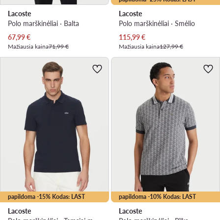
Lacoste
Lacoste
Polo marškinėliai · Balta
Polo marškinėliai · Smėlio
Dabartinė kaina
Dabartinė kaina
67,99
€
115,99
€
Mažiausia kaina
71,99 €
Mažiausia kaina
127,99 €
papildoma -15% Kodas: LAST
papildoma -10% Kodas: LAST
Lacoste
Lacoste