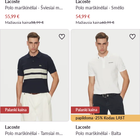
Lacoste
Lacoste
Polo marškinėliai · Šviesiai mėlyna
Polo marškinėliai · Smėlio
Dabartinė kaina
Dabartinė kaina
55,99
€
54,99
€
Mažiausia kaina
58,99 €
Mažiausia kaina
60,99 €
Palanki kaina
Palanki kaina
papildoma -25% Kodas: LAST
Lacoste
Lacoste
Polo marškinėliai · Tamsiai mėlyna
Polo marškinėliai · Balta