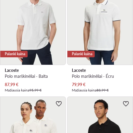
Palanki kaina
Palanki kaina
Lacoste
Lacoste
Polo marškinėliai · Balta
Polo marškinėliai · Écru
Dabartinė kaina
Dabartinė kaina
87,99
€
79,99
€
Mažiausia kaina
95,99 €
Mažiausia kaina
83,99 €