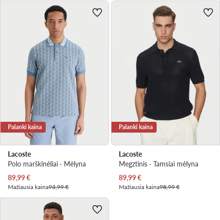
Palanki kaina
Palanki kaina
Lacoste
Lacoste
Polo marškinėliai · Mėlyna
Megztinis · Tamsiai mėlyna
Dabartinė kaina
Dabartinė kaina
89,99
€
89,99
€
Mažiausia kaina
93,99 €
Mažiausia kaina
98,99 €