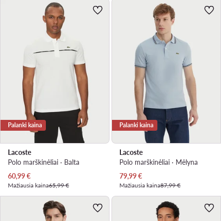
Palanki kaina
Palanki kaina
Lacoste
Lacoste
Polo marškinėliai · Balta
Polo marškinėliai · Mėlyna
Dabartinė kaina
Dabartinė kaina
60,99
€
79,99
€
Mažiausia kaina
65,99 €
Mažiausia kaina
87,99 €