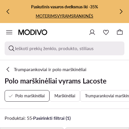
PEREITI PRIE PAGRINDINIO TURINIO
PEREITI Į PAIEŠKĄ
Paskutinis vasaros dvelksmas iki -35%
MOTERIMS
VYRAMS
RANKINĖS
Ieškoti prekių ženklo, produkto, stiliaus
Trumparankoviai ir polo marškinėliai
Polo marškinėliai vyrams Lacoste
Polo marškinėliai
Marškinėliai
Trumparankoviai marškinė
Produktai: 55
·
Pasirinkti filtrai (1)