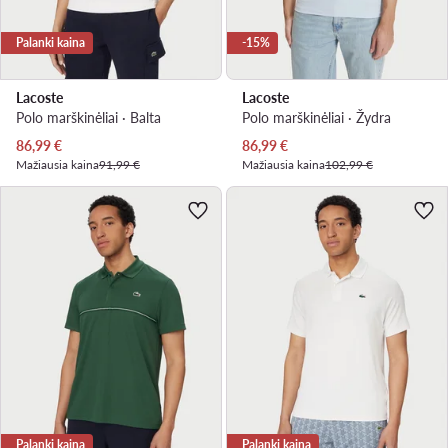
Palanki kaina
-15%
Lacoste
Lacoste
Polo marškinėliai · Balta
Polo marškinėliai · Žydra
Dabartinė kaina
Dabartinė kaina
86,99
€
86,99
€
Mažiausia kaina
91,99 €
Mažiausia kaina
102,99 €
Palanki kaina
Palanki kaina