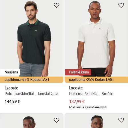
Naujiena
Palanki kaina
papildoma -25% Kodas: LAST
papildoma -25% Kodas: LAST
Lacoste
Lacoste
Polo marškinėliai · Tamsiai žalia
Polo marškinėliai · Smėlio
Dabartinė kaina
144,99
€
137,99
€
Mažiausia kaina
144,99 €