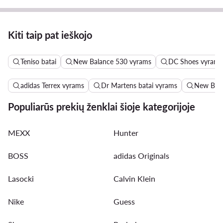
Kiti taip pat ieškojo
Teniso batai
New Balance 530 vyrams
DC Shoes vyrams
adidas Terrex vyrams
Dr Martens batai vyrams
New Bala
Populiarūs prekių ženklai šioje kategorijoje
MEXX
Hunter
BOSS
adidas Originals
Lasocki
Calvin Klein
Nike
Guess