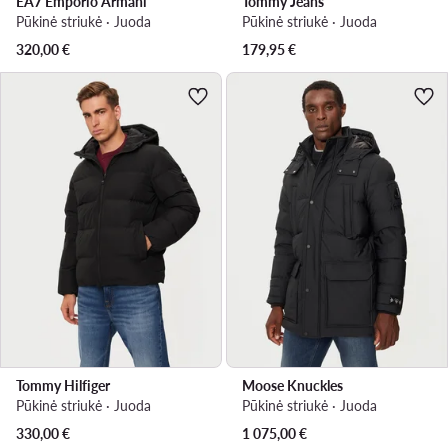
EA7 Emporio Armani
Tommy Jeans
Pūkinė striukė · Juoda
Pūkinė striukė · Juoda
320,00
€
179,95
€
Tommy Hilfiger
Moose Knuckles
Pūkinė striukė · Juoda
Pūkinė striukė · Juoda
330,00
€
1 075,00
€