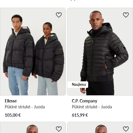
Naujiena
Ellesse
C.P. Company
Pūkinė striukė · Juoda
Pūkinė striukė · Juoda
105,00
€
615,99
€