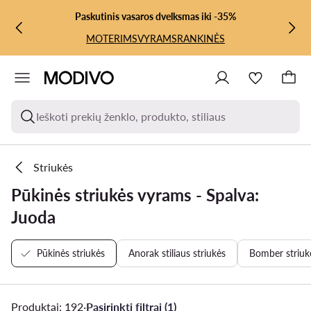
PEREITI PRIE PAGRINDINIO TURINIO
PEREITI Į PAIEŠKĄ
Paskutinis vasaros dvelksmas iki -35%
MOTERIMS
VYRAMS
RANKINĖS
Ieškoti prekių ženklo, produkto, stiliaus
Striukės
Pūkinės striukės vyrams - Spalva:
Juoda
Pūkinės striukės
Anorak stiliaus striukės
Bomber striuk
Produktai: 192
·
Pasirinkti filtrai (1)