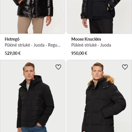
Hetregó
Moose Knuckles
Pūkinė striukė · Juoda · Regular Fit
Pūkinė striukė · Juoda
529,00
€
950,00
€