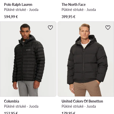
Polo Ralph Lauren
The North Face
Pūkinė striukė · Juoda
Pūkinė striukė · Juoda
594,99
€
399,95
€
Columbia
United Colors Of Benetton
Pūkinė striukė · Juoda
Pūkinė striukė · Juoda
152,95
€
179,95
€