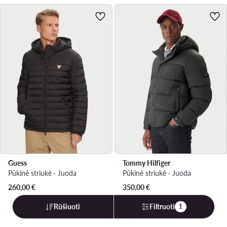
Guess
Tommy Hilfiger
Pūkinė striukė · Juoda
Pūkinė striukė · Juoda
260,00
€
350,00
€
Rūšiuoti
Filtruoti
1