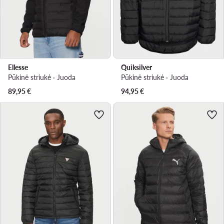
Ellesse
Quiksilver
Pūkinė striukė · Juoda
Pūkinė striukė · Juoda
89,95
€
94,95
€