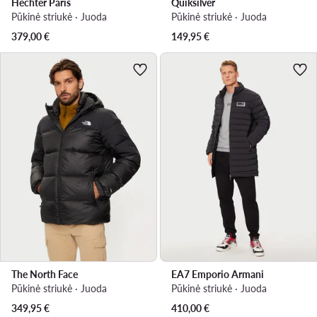
Hechter Paris
Quiksilver
Pūkinė striukė · Juoda
Pūkinė striukė · Juoda
379,00
€
149,95
€
The North Face
EA7 Emporio Armani
Pūkinė striukė · Juoda
Pūkinė striukė · Juoda
349,95
€
410,00
€