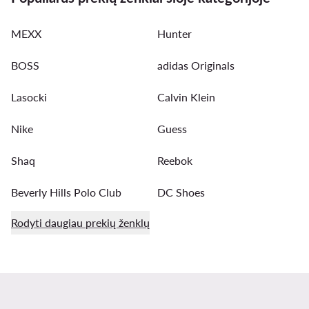
MEXX
Hunter
BOSS
adidas Originals
Lasocki
Calvin Klein
Nike
Guess
Shaq
Reebok
Beverly Hills Polo Club
DC Shoes
Rodyti daugiau prekių ženklų