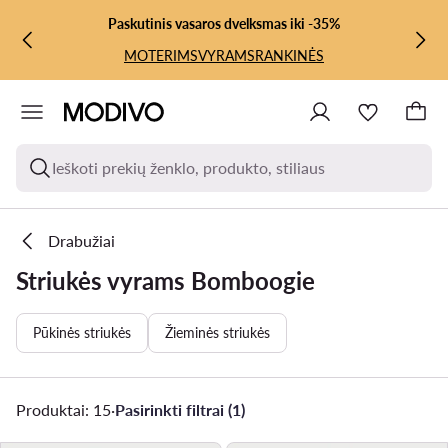
PEREITI PRIE PAGRINDINIO TURINIO
PEREITI Į PAIEŠKĄ
Paskutinis vasaros dvelksmas iki -35%
MOTERIMS
VYRAMS
RANKINĖS
Ieškoti prekių ženklo, produkto, stiliaus
Drabužiai
Striukės vyrams Bomboogie
Pūkinės striukės
Žieminės striukės
Produktai: 15
·
Pasirinkti filtrai (1)