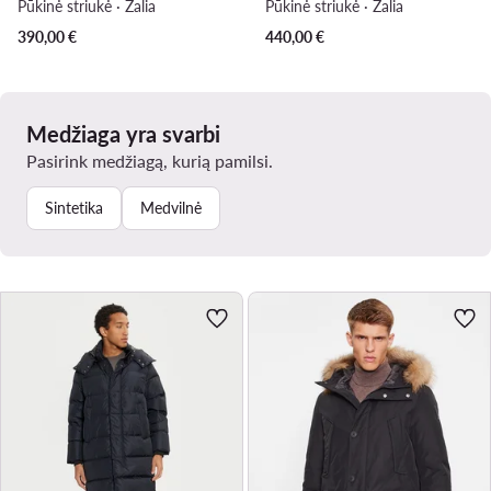
Pūkinė striukė · Žalia
Pūkinė striukė · Žalia
390,00
€
440,00
€
Medžiaga yra svarbi
Pasirink medžiagą, kurią pamilsi.
Sintetika
Medvilnė