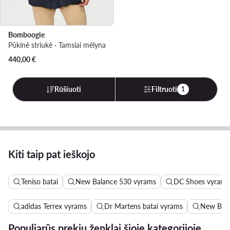
Bomboogie
Pūkinė striukė · Tamsiai mėlyna
440,00
€
Rūšiuoti
Filtruoti
1
Kiti taip pat ieškojo
Teniso batai
New Balance 530 vyrams
DC Shoes vyrams
adidas Terrex vyrams
Dr Martens batai vyrams
New Bala
Populiarūs prekių ženklai šioje kategorijoje