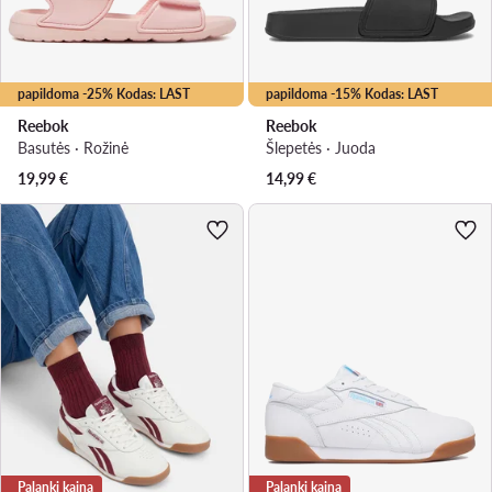
papildoma -25% Kodas: LAST
papildoma -15% Kodas: LAST
Reebok
Reebok
Basutės · Rožinė
Šlepetės · Juoda
19,99
€
14,99
€
Palanki kaina
Palanki kaina