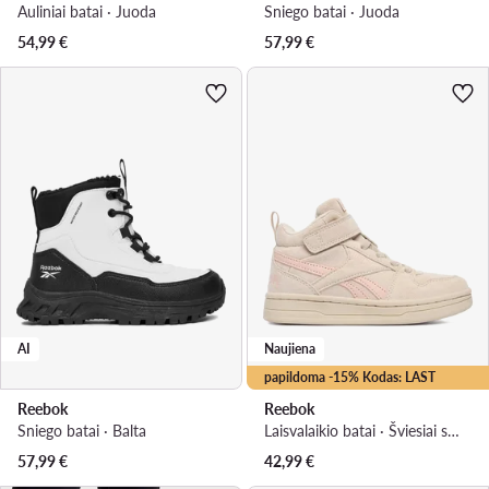
Auliniai batai · Juoda
Sniego batai · Juoda
54,99
€
57,99
€
AI
Naujiena
papildoma -15% Kodas: LAST
Reebok
Reebok
Sniego batai · Balta
Laisvalaikio batai · Šviesiai smėlinė
57,99
€
42,99
€