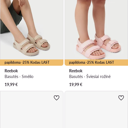
papildoma -25% Kodas: LAST
papildoma -25% Kodas: LAST
Reebok
Reebok
Basutės · Smėlio
Basutės · Šviesiai rožinė
19,99
€
19,99
€