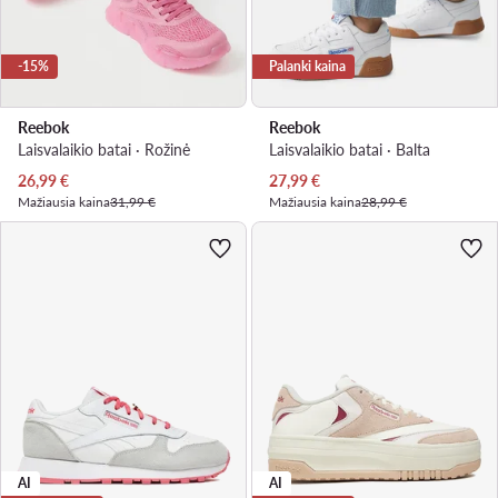
-15%
Palanki kaina
Reebok
Reebok
Laisvalaikio batai · Rožinė
Laisvalaikio batai · Balta
Dabartinė kaina
Dabartinė kaina
26,99
€
27,99
€
Mažiausia kaina
31,99 €
Mažiausia kaina
28,99 €
AI
AI