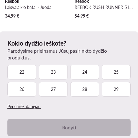
Reebok
Reebok
Laisvalaikio batai · Juoda
REEBOK RUSH RUNNER 5 IF7925 · Bėgimo batai
34,99
€
54,99
€
Kokio dydžio ieškote?
Parodysime prieinamus Jūsų pasirinkto dydžio
produktus.
22
23
24
25
26
27
28
29
Peržiūrėk daugiau
Rodyti