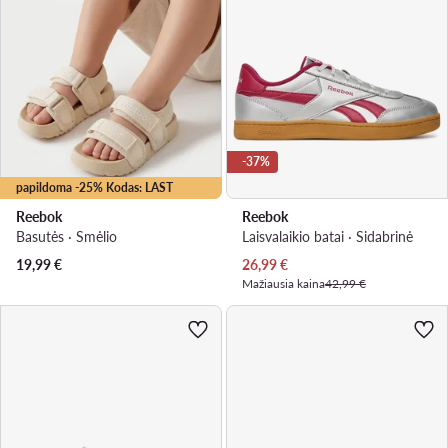
-37%
papildoma -25% Kodas: LAST
Reebok
Reebok
Basutės · Smėlio
Laisvalaikio batai · Sidabrinė
Dabartinė kaina
19,99
€
26,99
€
Mažiausia kaina
42,99 €