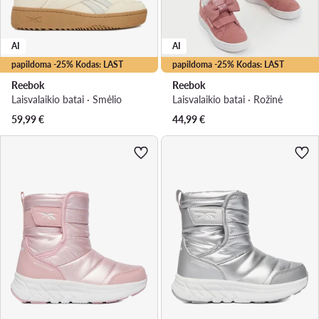
AI
AI
papildoma -25% Kodas: LAST
papildoma -25% Kodas: LAST
Reebok
Reebok
Laisvalaikio batai · Smėlio
Laisvalaikio batai · Rožinė
59,99
€
44,99
€