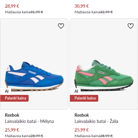
Dabartinė kaina
Dabartinė kaina
28,99
€
30,99
€
Mažiausia kaina
31,99 €
Mažiausia kaina
32,99 €
AI
AI
Palanki kaina
Palanki kaina
Reebok
Reebok
Laisvalaikio batai · Mėlyna
Laisvalaikio batai · Žalia
Dabartinė kaina
Dabartinė kaina
25,99
€
25,99
€
Mažiausia kaina
28,99 €
Mažiausia kaina
28,99 €