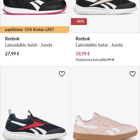
-40%
papildoma -15% Kodas: LAST
Reebok
Reebok
Laisvalaikio batai · Juoda
Laisvalaikio batai · Juoda
Dabartinė kaina
27,99
€
18,99
€
Mažiausia kaina
31,99 €