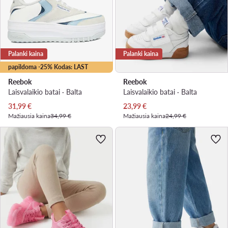
Palanki kaina
Palanki kaina
papildoma -25% Kodas: LAST
Reebok
Reebok
Laisvalaikio batai · Balta
Laisvalaikio batai · Balta
Dabartinė kaina
Dabartinė kaina
31,99
€
23,99
€
Mažiausia kaina
34,99 €
Mažiausia kaina
24,99 €