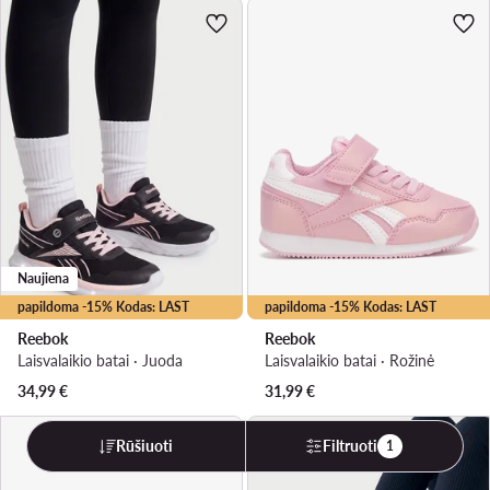
Naujiena
papildoma -15% Kodas: LAST
papildoma -15% Kodas: LAST
Reebok
Reebok
Laisvalaikio batai · Juoda
Laisvalaikio batai · Rožinė
34,99
€
31,99
€
Rūšiuoti
Filtruoti
1