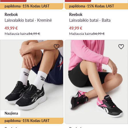
papildoma -15% Kodas: LAST
papildoma -15% Kodas: LAST
Reebok
Reebok
Laisvalaikio batai · Kreminė
Laisvalaikio batai · Balta
Dabartinė kaina
Dabartinė kaina
49,99
€
49,99
€
Mažiausia kaina
54,99 €
Mažiausia kaina
54,99 €
Naujiena
papildoma -15% Kodas: LAST