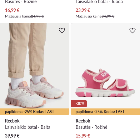
Basutės · Rožinė
Laisvalaikio batai · Juoda
Dabartinė kaina
Dabartinė kaina
16,99
€
23,99
€
Mažiausia kaina
24,99 €
Mažiausia kaina
34,99 €
-30%
papildoma -25% Kodas: LAST
papildoma -25% Kodas: LAST
Reebok
Reebok
Laisvalaikio batai · Balta
Basutės · Rožinė
Dabartinė kaina
39,99
€
15,99
€