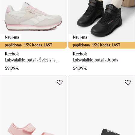
Naujiena
Naujiena
papildoma -15% Kodas: LAST
papildoma -15% Kodas: LAST
Reebok
Reebok
Laisvalaikio batai · Šviesiai smėlinė
Laisvalaikio batai · Juoda
59,99
€
54,99
€