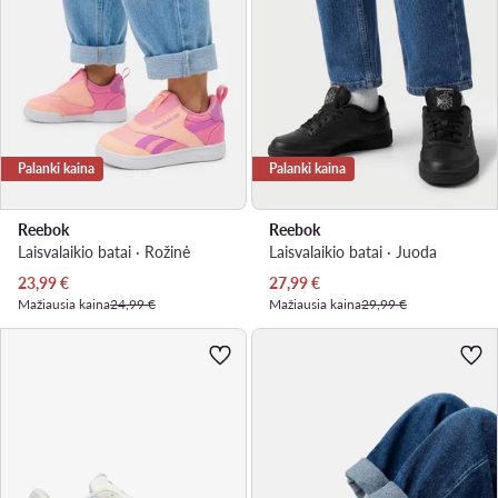
Palanki kaina
Palanki kaina
Reebok
Reebok
Laisvalaikio batai · Rožinė
Laisvalaikio batai · Juoda
Dabartinė kaina
Dabartinė kaina
23,99
€
27,99
€
Mažiausia kaina
24,99 €
Mažiausia kaina
29,99 €