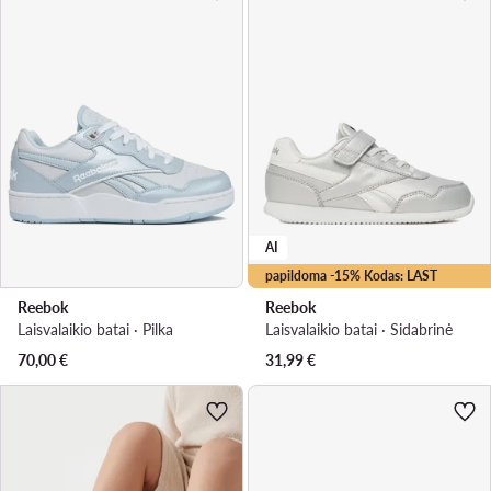
AI
papildoma -15% Kodas: LAST
Reebok
Reebok
Laisvalaikio batai · Pilka
Laisvalaikio batai · Sidabrinė
70,00
€
31,99
€