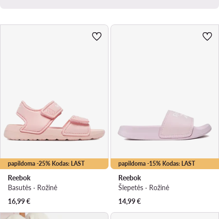
papildoma -25% Kodas: LAST
papildoma -15% Kodas: LAST
Reebok
Reebok
Basutės · Rožinė
Šlepetės · Rožinė
16,99
€
14,99
€