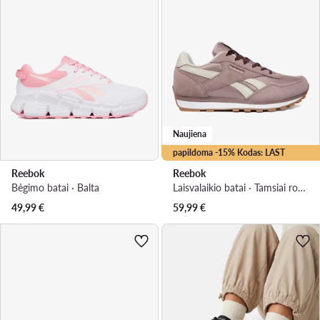
Naujiena
papildoma -15% Kodas: LAST
Reebok
Reebok
Bėgimo batai · Balta
Laisvalaikio batai · Tamsiai rožinė
49,99
€
59,99
€