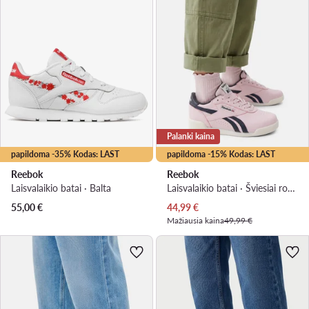
Palanki kaina
papildoma -35% Kodas: LAST
papildoma -15% Kodas: LAST
Reebok
Reebok
Laisvalaikio batai · Balta
Laisvalaikio batai · Šviesiai rožinė
Dabartinė kaina
55,00
€
44,99
€
Mažiausia kaina
49,99 €