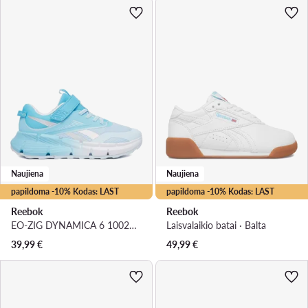
Naujiena
Naujiena
papildoma -10% Kodas: LAST
papildoma -10% Kodas: LAST
Reebok
Reebok
EO-ZIG DYNAMICA 6 100270609 · Bėgimo batai
Laisvalaikio batai · Balta
39,99
€
49,99
€