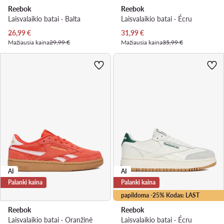
Reebok
Reebok
Laisvalaikio batai · Balta
Laisvalaikio batai · Écru
Dabartinė kaina
Dabartinė kaina
26,99
€
31,99
€
Mažiausia kaina
29,99 €
Mažiausia kaina
35,99 €
AI
AI
Palanki kaina
Palanki kaina
papildoma -25% Kodas: LAST
Reebok
Reebok
Laisvalaikio batai · Oranžinė
Laisvalaikio batai · Écru