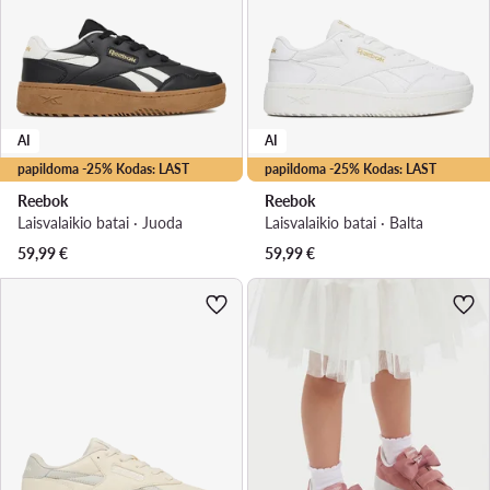
AI
AI
papildoma -25% Kodas: LAST
papildoma -25% Kodas: LAST
Reebok
Reebok
Laisvalaikio batai · Juoda
Laisvalaikio batai · Balta
59,99
€
59,99
€