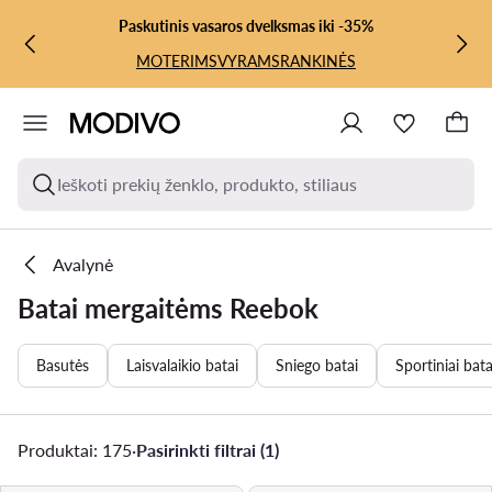
PEREITI PRIE PAGRINDINIO TURINIO
PEREITI Į PAIEŠKĄ
Paskutinis vasaros dvelksmas iki -35%
MOTERIMS
VYRAMS
RANKINĖS
Ieškoti prekių ženklo, produkto, stiliaus
Avalynė
Batai mergaitėms Reebok
Basutės
Laisvalaikio batai
Sniego batai
Sportiniai bata
Produktai: 175
·
Pasirinkti filtrai (1)