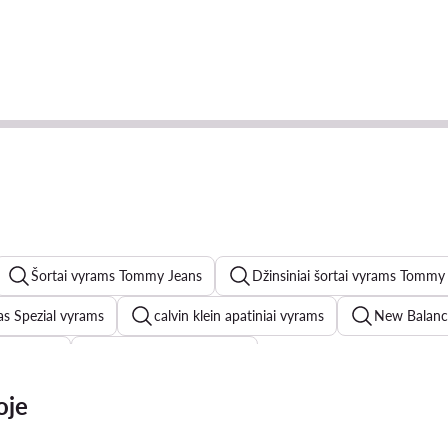
Šortai vyrams Tommy Jeans
Džinsiniai šortai vyrams Tommy
as Spezial vyrams
calvin klein apatiniai vyrams
New Balanc
ino Rossi
Skechers batai vyrams
vyrams
Džinsai vyrams
adidas Terrex vyrams
Dr Mar
oje
ės vyrams
New Balance 574 vyrams
Casio laikrodziai vyra