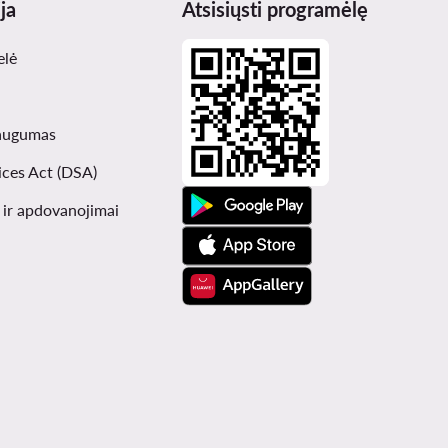
ja
Atsisiųsti programėlę
elė
augumas
ices Act (DSA)
i ir apdovanojimai