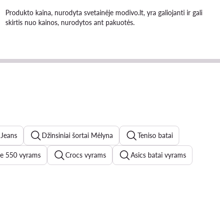
Produkto kaina, nurodyta svetainėje modivo.lt, yra galiojanti ir gali
skirtis nuo kainos, nurodytos ant pakuotės.
 Jeans
Džinsiniai šortai Mėlyna
Teniso batai
e 550 vyrams
Crocs vyrams
Asics batai vyrams
tens batai vyrams
New Balance vyrams
ms
Bėgimo batai vyrams
Maudymosi sortai vyrams