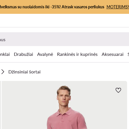
dvelksmas su nuolaidomis iki -35%! Atrask vasaros perliukus
MOTERIMS
nklai
Drabužiai
Avalynė
Rankinės ir kuprinės
Aksesuarai
Džinsiniai šortai