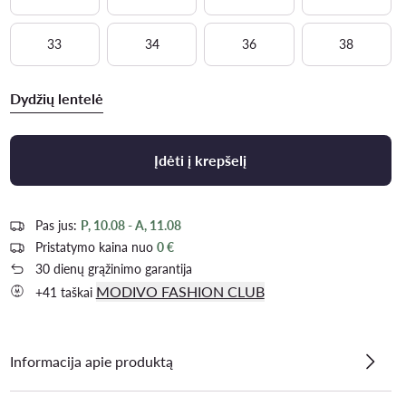
33
34
36
38
Dydžių lentelė
Įdėti į krepšelį
Pas jus:
P, 10.08 - A, 11.08
Pristatymo kaina nuo
0 €
30 dienų grąžinimo garantija
MODIVO FASHION CLUB
+41 taškai
Informacija apie produktą