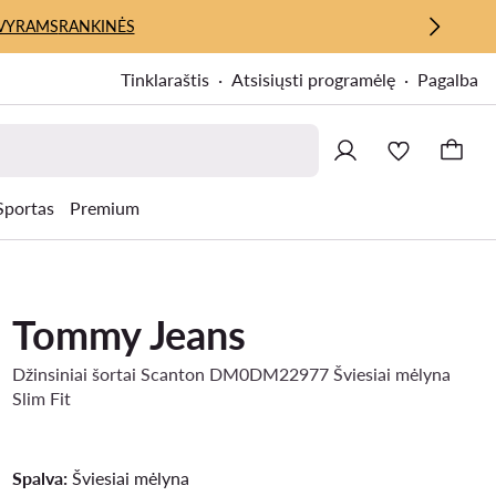
VYRAMS
RANKINĖS
Tinklaraštis
Atsisiųsti programėlę
Pagalba
Sportas
Premium
Tommy Jeans
Džinsiniai šortai Scanton DM0DM22977 Šviesiai mėlyna
Slim Fit
Spalva:
Šviesiai mėlyna