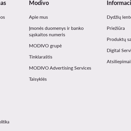
mas
Modivo
Informaci
nos
Apie mus
Dydžių lent
Įmonės duomenys ir banko
Priežiūra
sąskaitos numeris
Produktų s
MODIVO grupė
Digital Serv
Tinklaraštis
Atsiliepima
MODIVO Advertising Services
Taisyklės
litika