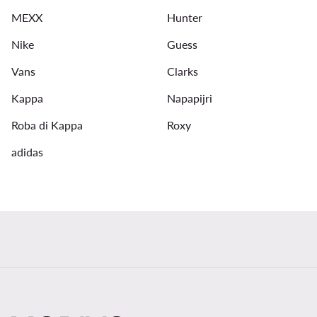
MEXX
Hunter
Reebok vyrams
Bomber striukes vyrams
Piningin
Nike
Guess
Vans
Clarks
Kappa
Napapijri
Roba di Kappa
Roxy
adidas