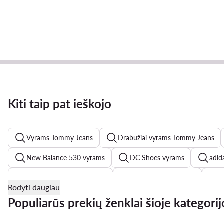
Kiti taip pat ieškojo
Vyrams Tommy Jeans
Drabužiai vyrams Tommy Jeans
New Balance 530 vyrams
DC Shoes vyrams
adid
adidas Forum Low vyrams
Jack & Jones vyrams
G
Rodyti daugiau
Converse vyrams
G-Shock vyrams
Badura batai 
Populiarūs prekių ženklai šioje kategorij
adidas Samba vyrams
Guess batai vyrams
Šlepet