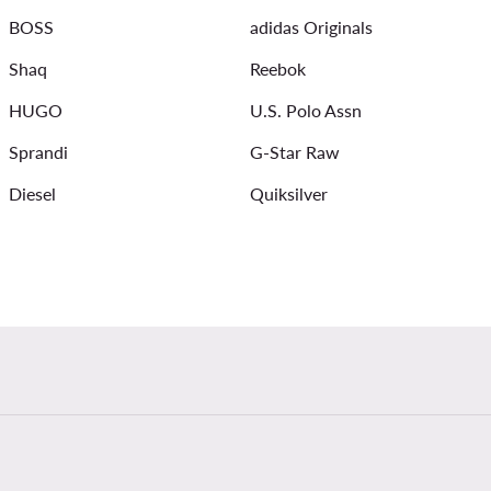
BOSS
adidas Originals
es vyrams
Timberland batai vyrams
Shaq
Reebok
HUGO
U.S. Polo Assn
Sprandi
G-Star Raw
Diesel
Quiksilver