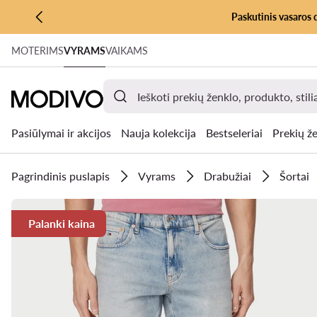
Paskutinis vasaros 
PEREITI PRIE PAGRINDINIO TURINIO
MOTERIMS
VYRAMS
VAIKAMS
PEREITI Į PAIEŠKĄ
Pasiūlymai ir akcijos
Nauja kolekcija
Bestseleriai
Prekių že
Pagrindinis puslapis
Vyrams
Drabužiai
Šortai
Palanki kaina