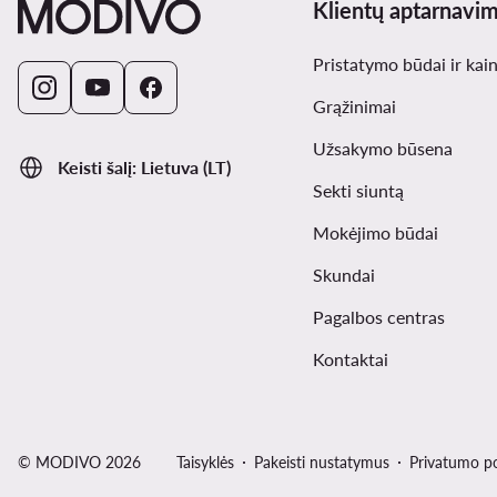
Klientų aptarnavi
Pristatymo būdai ir kai
Grąžinimai
Užsakymo būsena
Keisti šalį: Lietuva (LT)
Sekti siuntą
Mokėjimo būdai
Skundai
Pagalbos centras
Kontaktai
© MODIVO 2026
Taisyklės
Pakeisti nustatymus
Privatumo po