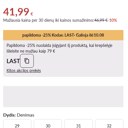
41,99
Dabartinė kaina 41,99 €
€
Mažiausia kaina per 30 dienų iki kainos sumažinimo:
46,99 €
-10%
papildoma -25% Kodas: LAST
· Galioja iki
10
.
08
Papildoma -25% nuolaida įsigyjant šį produktą, kai krepšelyje
išleisite ne mažiau kaip 79 €
LAST
Kitos akcijos prekės
Dydis:
Denimas
29
30
31
32