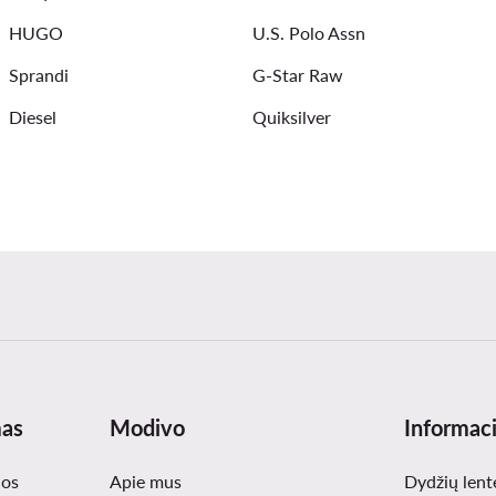
HUGO
U.S. Polo Assn
Sprandi
G-Star Raw
Diesel
Quiksilver
mas
Modivo
Informaci
nos
Apie mus
Dydžių lent