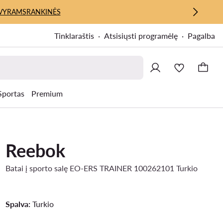
VYRAMS
RANKINĖS
Tinklaraštis
Atsisiųsti programėlę
Pagalba
Sportas
Premium
Reebok
Batai į sporto salę EO-ERS TRAINER 100262101 Turkio
Spalva:
Turkio