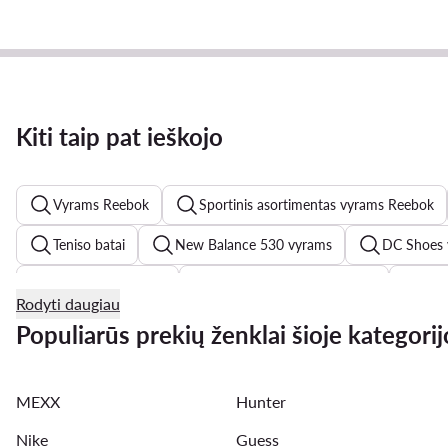
Kiti taip pat ieškojo
Vyrams Reebok
Sportinis asortimentas vyrams Reebok
Teniso batai
New Balance 530 vyrams
DC Shoes 
Asics batai vyrams
adidas Forum Low vyrams
Jac
Rodyti daugiau
Skechers batai vyrams
Converse vyrams
G-Shock
Populiarūs prekių ženklai šioje kategorij
New Balance vyrams
adidas Samba vyrams
Gues
MEXX
Hunter
Maudymosi sortai vyrams
Reebok vyrams
Bomber
Nike
Guess