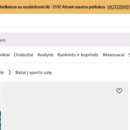
dvelksmas su nuolaidomis iki -35%! Atrask vasaros perliukus
MOTERIMS
nklai
Drabužiai
Avalynė
Rankinės ir kuprinės
Aksesuarai
lė
Batai į sporto salę