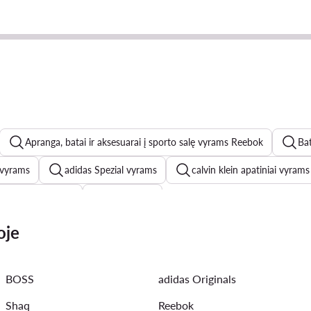
Apranga, batai ir aksesuarai į sporto salę vyrams Reebok
Bat
vyrams
adidas Spezial vyrams
calvin klein apatiniai vyrams
k & Jones vyrams
Gino Rossi
 vyrams
Badura batai vyrams
Džinsai vyrams
adida
oje
s batai vyrams
Šlepetės vyrams
New Balance 574 vyrams
BOSS
adidas Originals
 striukes vyrams
Piningines vyrams
Timberland batai vyr
Shaq
Reebok