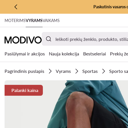
Paskutinis vasaros 
PEREITI PRIE PAGRINDINIO TURINIO
MOTERIMS
VYRAMS
VAIKAMS
PEREITI Į PAIEŠKĄ
Pasiūlymai ir akcijos
Nauja kolekcija
Bestseleriai
Prekių že
Pagrindinis puslapis
Vyrams
Sportas
Sporto sa
Palanki kaina