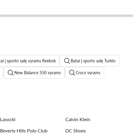
ai į sporto salę vyrams Reebok
Batai į sporto salę Turkio
New Balance 550 vyrams
Crocs vyrams
s Terrex vyrams
Dr Martens batai vyrams
Casio laikrodziai vyrams
Bėgimo batai vyrams
Lasocki
Calvin Klein
ams
Beverly Hills Polo Club
DC Shoes