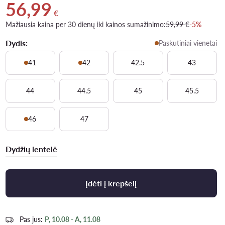
56,99
Dabartinė kaina 56,99 €
€
Mažiausia kaina per 30 dienų iki kainos sumažinimo:
59,99 €
-5%
Dydis:
Paskutiniai vienetai
41
42
42.5
43
44
44.5
45
45.5
46
47
Dydžių lentelė
Įdėti į krepšelį
Pas jus:
P, 10.08 - A, 11.08