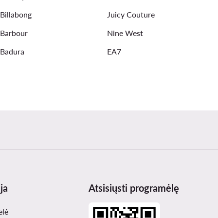
Billabong
Juicy Couture
Barbour
Nine West
Badura
EA7
ja
Atsisiųsti programėlę
elė