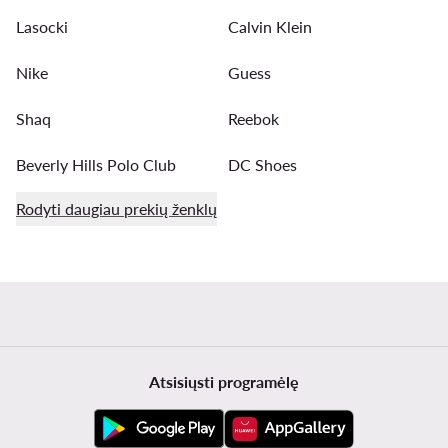
Lasocki
Calvin Klein
Nike
Guess
Shaq
Reebok
Beverly Hills Polo Club
DC Shoes
Rodyti daugiau prekių ženklų
Atsisiųsti programėlę