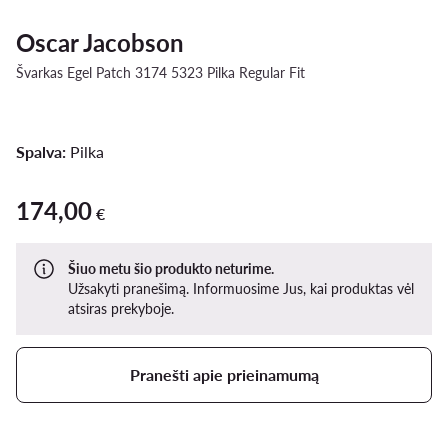
Oscar Jacobson
Švarkas Egel Patch 3174 5323 Pilka Regular Fit
Spalva:
Pilka
174,00
174,00 €
€
Šiuo metu šio produkto neturime.
Užsakyti pranešimą. Informuosime Jus, kai produktas vėl
atsiras prekyboje.
Pranešti apie prieinamumą