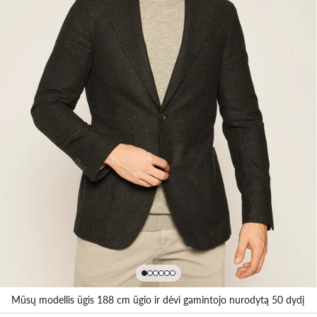
Mūsų modellis ūgis 188 cm ūgio ir dėvi gamintojo nurodytą 50 dydį