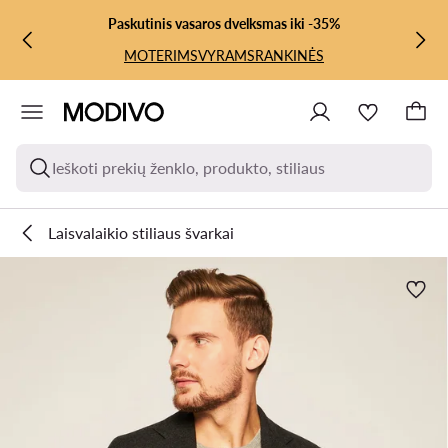
PEREITI PRIE PAGRINDINIO TURINIO
PEREITI Į PAIEŠKĄ
Paskutinis vasaros dvelksmas iki -35%
MOTERIMS
VYRAMS
RANKINĖS
Ieškoti prekių ženklo, produkto, stiliaus
Laisvalaikio stiliaus švarkai