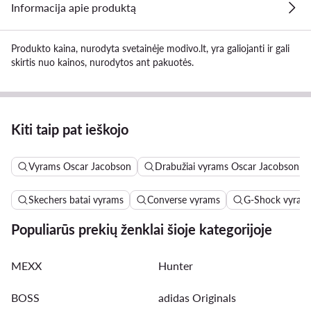
Informacija apie produktą
Produkto kaina, nurodyta svetainėje modivo.lt, yra galiojanti ir gali
skirtis nuo kainos, nurodytos ant pakuotės.
Kiti taip pat ieškojo
Vyrams Oscar Jacobson
Drabužiai vyrams Oscar Jacobson
Skechers batai vyrams
Converse vyrams
G-Shock vyram
Populiarūs prekių ženklai šioje kategorijoje
MEXX
Hunter
BOSS
adidas Originals