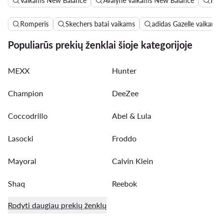
Vaikams New Balance
Avalynė vaikams New Balance
Ba
Romperis
Skechers batai vaikams
adidas Gazelle vaikams
Populiarūs prekių ženklai šioje kategorijoje
MEXX
Hunter
Champion
DeeZee
Coccodrillo
Abel & Lula
Lasocki
Froddo
Mayoral
Calvin Klein
Shaq
Reebok
Rodyti daugiau prekių ženklų