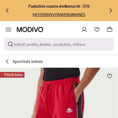
PEREITI PRIE PAGRINDINIO TURINIO
PEREITI Į PAIEŠKĄ
Paskutinis vasaros dvelksmas iki -35%
MOTERIMS
VYRAMS
RANKINĖS
Ieškoti prekių ženklo, produkto, stiliaus
Sportinės kelnės
Palanki kaina