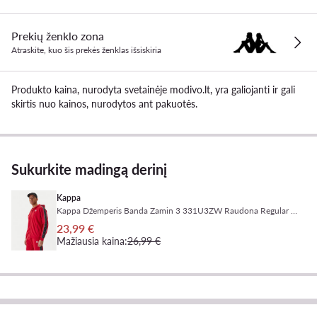
Prekių ženklo zona
Atraskite, kuo šis prekės ženklas išsiskiria
Produkto kaina, nurodyta svetainėje modivo.lt, yra galiojanti ir gali
skirtis nuo kainos, nurodytos ant pakuotės.
Sukurkite madingą derinį
Kappa
Kappa Džemperis Banda Zamin 3 331U3ZW Raudona Regular Fit
23,99 €
Mažiausia kaina:
26,99 €