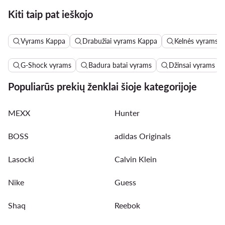
Kiti taip pat ieškojo
Vyrams Kappa
Drabužiai vyrams Kappa
Kelnės vyrams 
G-Shock vyrams
Badura batai vyrams
Džinsai vyrams
Populiarūs prekių ženklai šioje kategorijoje
MEXX
Hunter
BOSS
adidas Originals
Lasocki
Calvin Klein
Nike
Guess
Shaq
Reebok