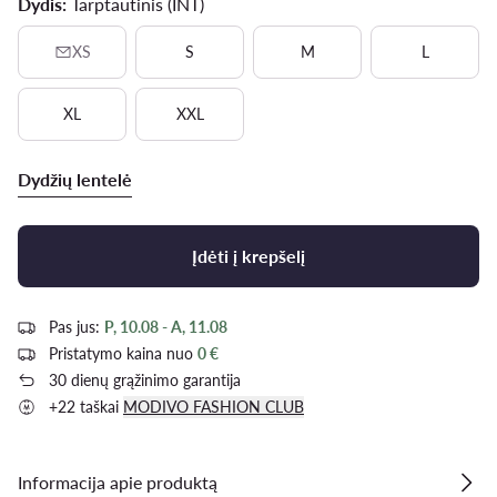
Dydis:
Tarptautinis (INT)
XS
S
M
L
XL
XXL
Dydžių lentelė
Įdėti į krepšelį
Pas jus:
P, 10.08 - A, 11.08
Pristatymo kaina nuo
0 €
30 dienų grąžinimo garantija
+22 taškai
MODIVO FASHION CLUB
Informacija apie produktą