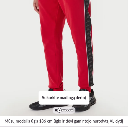
Sukurkite madingą derinį
Mūsų modellis ūgis 186 cm ūgio ir dėvi gamintojo nurodytą XL dydį