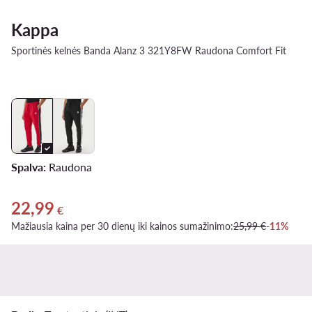
Kappa
Sportinės kelnės Banda Alanz 3 321Y8FW Raudona Comfort Fit
Spalva:
Raudona
22,99
Dabartinė kaina 22,99 €
€
Mažiausia kaina per 30 dienų iki kainos sumažinimo:
25,99 €
-11%