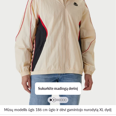
Sukurkite madingą derinį
Mūsų modellis ūgis 186 cm ūgio ir dėvi gamintojo nurodytą XL dydį