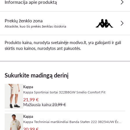
Informacija apie produktą
Prekių ženklo zona
Atraskite, kuo šis prekės ženklas išsiskiria
Produkto kaina, nurodyta svetainėje modivo.lt, yra galiojanti ir gali
skirtis nuo kainos, nurodytos ant pakuotės.
Sukurkite madingą derinį
Kappa
Kappa Sportiniai šortai 322B8GW Smėlio Comfort Fit
21,99 €
Mažiausia kaina:
23,99 €
Kappa
Kappa Techniniai marškinėliai Banda Stafen 222 38254UW Écru Comfort Fit
20,99 €