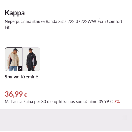
Kappa
Neperpučiama striukė Banda Silas 222 37222WW Écru Comfort
Fit
Spalva:
Kreminė
36,99
Dabartinė kaina 36,99 €
€
Mažiausia kaina per 30 dienų iki kainos sumažinimo:
39,99 €
-7%