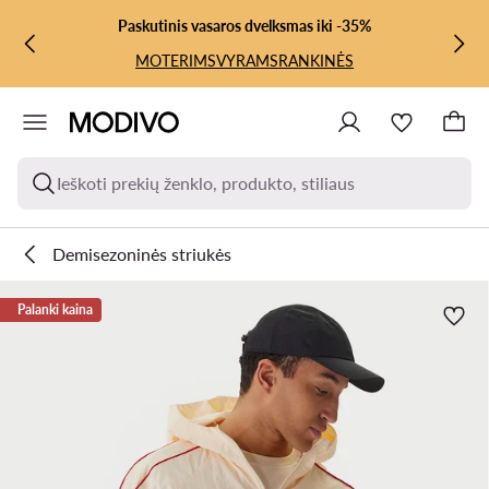
PEREITI PRIE PAGRINDINIO TURINIO
PEREITI Į PAIEŠKĄ
Paskutinis vasaros dvelksmas iki -35%
MOTERIMS
VYRAMS
RANKINĖS
Ieškoti prekių ženklo, produkto, stiliaus
Demisezoninės striukės
Palanki kaina