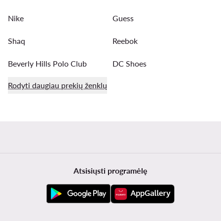
Nike
Guess
Shaq
Reebok
Beverly Hills Polo Club
DC Shoes
Rodyti daugiau prekių ženklų
Atsisiųsti programėlę