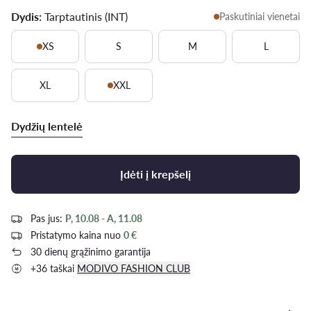
Dydis:
Tarptautinis (INT)
Paskutiniai vienetai
XS
S
M
L
XL
XXL
Dydžių lentelė
Įdėti į krepšelį
Pas jus:
P, 10.08 - A, 11.08
Pristatymo kaina nuo
0 €
30 dienų grąžinimo garantija
+36 taškai
MODIVO FASHION CLUB