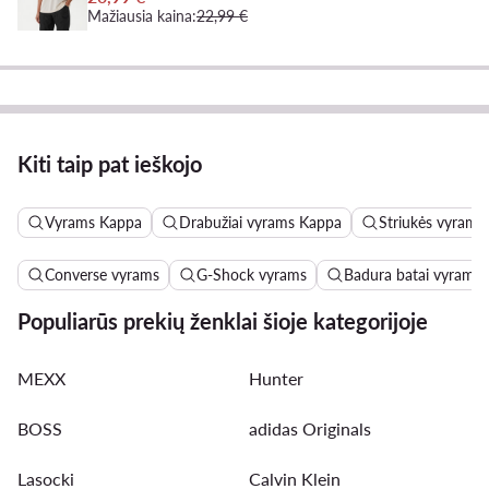
Mažiausia kaina:
22,99 €
Kiti taip pat ieškojo
Vyrams Kappa
Drabužiai vyrams Kappa
Striukės vyrams
Converse vyrams
G-Shock vyrams
Badura batai vyrams
Populiarūs prekių ženklai šioje kategorijoje
MEXX
Hunter
BOSS
adidas Originals
Lasocki
Calvin Klein