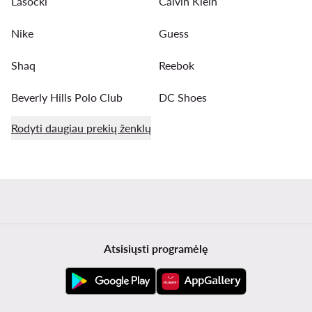
Lasocki
Calvin Klein
Nike
Guess
Shaq
Reebok
Beverly Hills Polo Club
DC Shoes
Rodyti daugiau prekių ženklų
Atsisiųsti programėlę