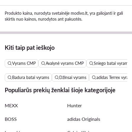
Produkto kaina, nurodyta svetainėje modivo.lt, yra galiojanti ir gali
skirtis nuo kainos, nurodytos ant pakuotės.
Kiti taip pat ieškojo
Vyrams CMP
Avalynė vyrams CMP
Sniego batai vyrams
Badura batai vyrams
Džinsai vyrams
adidas Terrex vyra
Populiarūs prekių ženklai šioje kategorijoje
MEXX
Hunter
BOSS
adidas Originals