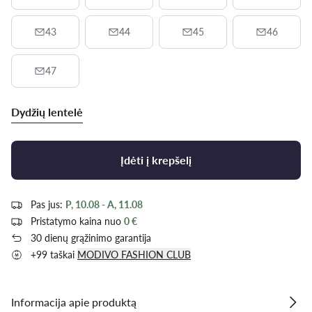
43
44
45
46
47
Dydžių lentelė
Įdėti į krepšelį
Pas jus:
P, 10.08 - A, 11.08
Pristatymo kaina nuo
0 €
30 dienų grąžinimo garantija
+99 taškai
MODIVO FASHION CLUB
Informacija apie produktą