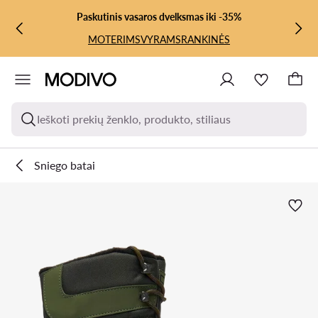
PEREITI PRIE PAGRINDINIO TURINIO
PEREITI Į PAIEŠKĄ
Paskutinis vasaros dvelksmas iki -35%
MOTERIMS
VYRAMS
RANKINĖS
Ieškoti prekių ženklo, produkto, stiliaus
Sniego batai