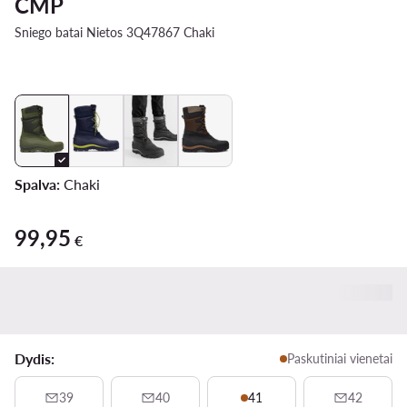
CMP
Sniego batai Nietos 3Q47867 Chaki
Spalva:
Chaki
99,95
99,95 €
€
Dydis:
Paskutiniai vienetai
39
40
41
42