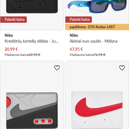
Palanki kaina
Palanki kaina
papildoma -25% Kodas: LAST
Nike
Nike
Kreditinių kortelių dėklas · Juoda
Akiniai nuo saulės · Mėlyna
Dabartinė kaina
Dabartinė kaina
20,99
€
67,95
€
Mažiausia kaina
22,95 €
Mažiausia kaina
71,95 €