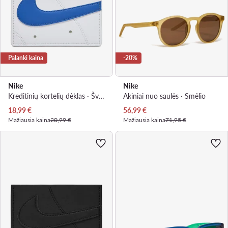
Palanki kaina
-20%
Nike
Nike
Kreditinių kortelių dėklas · Šviesiai mėlyna
Akiniai nuo saulės · Smėlio
Dabartinė kaina
Dabartinė kaina
18,99
€
56,99
€
Mažiausia kaina
20,99 €
Mažiausia kaina
71,95 €