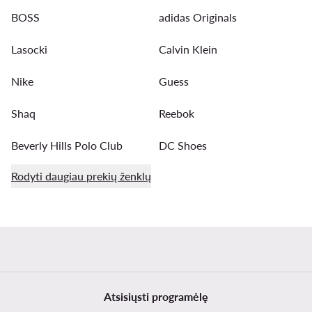
BOSS
adidas Originals
Lasocki
Calvin Klein
Nike
Guess
Shaq
Reebok
Beverly Hills Polo Club
DC Shoes
Rodyti daugiau prekių ženklų
Atsisiųsti programėlę