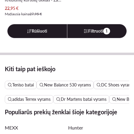
Dabartinė kaina
22,95
€
Mažiausia kaina
27,95 €
Rūšiuoti
Filtruoti
1
Kiti taip pat ieškojo
Teniso batai
New Balance 530 vyrams
DC Shoes vyrams
adidas Terrex vyrams
Dr Martens batai vyrams
New Bala
Populiarūs prekių ženklai šioje kategorijoje
MEXX
Hunter