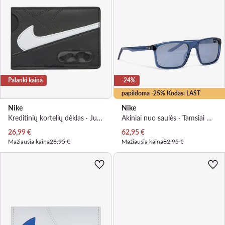
Palanki kaina
-24%
papildoma -25% Kodas: LAST
Nike
Nike
Kreditinių kortelių dėklas · Juoda
Akiniai nuo saulės · Tamsiai mėlyna
Dabartinė kaina
Dabartinė kaina
26,99
€
62,95
€
Mažiausia kaina
28,95 €
Mažiausia kaina
82,95 €