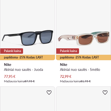
Palanki kaina
Palanki kaina
papildoma -25% Kodas: LAST
papildoma -25% Kodas: LAST
Nike
Nike
Akiniai nuo saulės · Juoda
Akiniai nuo saulės · Smėlio
Dabartinė kaina
Dabartinė kaina
77,95
€
72,99
€
Mažiausia kaina
87,95 €
Mažiausia kaina
81,95 €