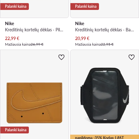
Palanki kaina
Palanki kaina
Nike
Nike
Kreditinių kortelių dėklas · Pilka
Kreditinių kortelių dėklas · Balta
Dabartinė kaina
Dabartinė kaina
22,99
€
20,99
€
Mažiausia kaina
26,99 €
Mažiausia kaina
22,95 €
Palanki kaina
papildoma -35% Kodas: LAST