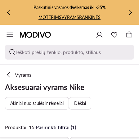
PEREITI PRIE PAGRINDINIO TURINIO
PEREITI Į PAIEŠKĄ
Paskutinis vasaros dvelksmas iki -35%
MOTERIMS
VYRAMS
RANKINĖS
Ieškoti prekių ženklo, produkto, stiliaus
Vyrams
Aksesuarai vyrams Nike
Akiniai nuo saulės ir rėmeliai
Dėklai
Produktai: 15
·
Pasirinkti filtrai (1)