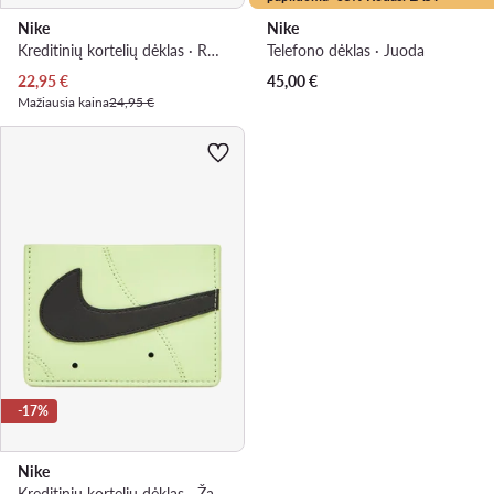
Nike
Nike
Kreditinių kortelių dėklas · Ruda
Telefono dėklas · Juoda
Dabartinė kaina
22,95
€
45,00
€
Mažiausia kaina
24,95 €
-17%
Nike
Kreditinių kortelių dėklas · Žalia