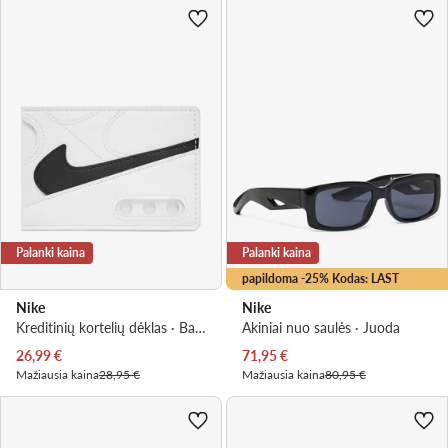
Palanki kaina
Palanki kaina
papildoma -25% Kodas: LAST
Nike
Nike
Kreditinių kortelių dėklas · Balta
Akiniai nuo saulės · Juoda
Dabartinė kaina
Dabartinė kaina
26,99
€
71,95
€
Mažiausia kaina
28,95 €
Mažiausia kaina
80,95 €