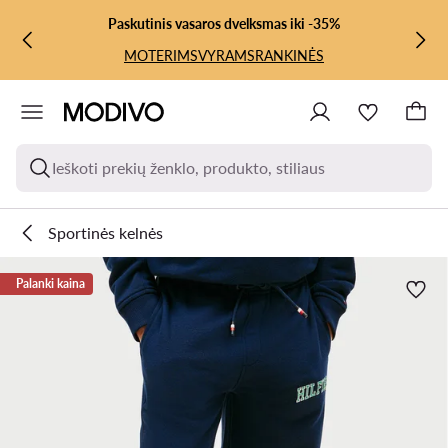
PEREITI PRIE PAGRINDINIO TURINIO
PEREITI Į PAIEŠKĄ
Paskutinis vasaros dvelksmas iki -35%
MOTERIMS
VYRAMS
RANKINĖS
Ieškoti prekių ženklo, produkto, stiliaus
Sportinės kelnės
Palanki kaina