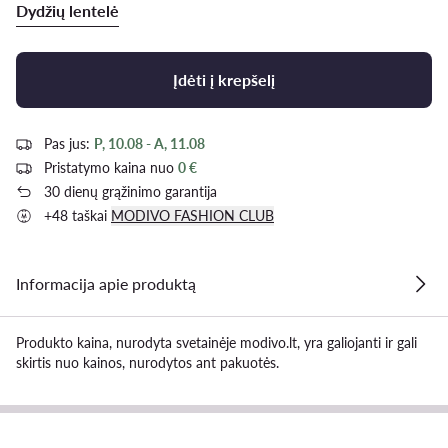
Dydžių lentelė
Įdėti į krepšelį
Pas jus:
P, 10.08 - A, 11.08
Pristatymo kaina nuo
0 €
30 dienų grąžinimo garantija
+48 taškai
MODIVO FASHION CLUB
Informacija apie produktą
Produkto kaina, nurodyta svetainėje modivo.lt, yra galiojanti ir gali
skirtis nuo kainos, nurodytos ant pakuotės.