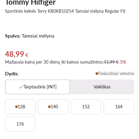
Tommy Hilfiger
Sportinės kelnės Terry KB0KB10254 Tamsiai mėlyna Regular Fit
Spalva:
Tamsiai mėlyna
48,99
Dabartinė kaina 48,99 €
€
Mažiausia kaina per 30 dienų iki kainos sumažinimo:
51,99 €
-5%
Dydis:
Paskutiniai vienetai
Tarptautinis [INT]
Vaikiškas
128
140
152
164
176