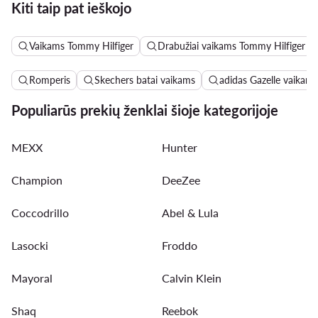
Kiti taip pat ieškojo
Vaikams Tommy Hilfiger
Drabužiai vaikams Tommy Hilfiger
Romperis
Skechers batai vaikams
adidas Gazelle vaikams
Populiarūs prekių ženklai šioje kategorijoje
MEXX
Hunter
Champion
DeeZee
Coccodrillo
Abel & Lula
Lasocki
Froddo
Mayoral
Calvin Klein
Shaq
Reebok