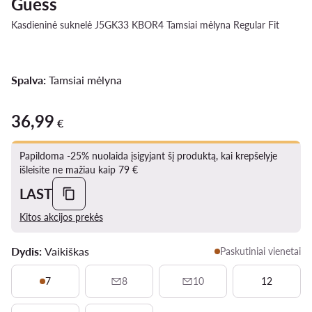
Guess
Kasdieninė suknelė J5GK33 KBOR4 Tamsiai mėlyna Regular Fit
Spalva:
Tamsiai mėlyna
36,99
36,99 €
€
Papildoma -25% nuolaida įsigyjant šį produktą, kai krepšelyje
išleisite ne mažiau kaip 79 €
LAST
Kitos akcijos prekės
Dydis:
Vaikiškas
Paskutiniai vienetai
7
8
10
12