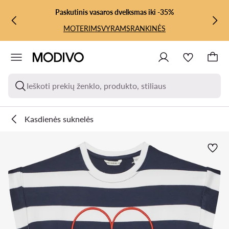
PEREITI PRIE PAGRINDINIO TURINIO
PEREITI Į PAIEŠKĄ
Paskutinis vasaros dvelksmas iki -35%
MOTERIMS
VYRAMS
RANKINĖS
Ieškoti prekių ženklo, produkto, stiliaus
Kasdienės suknelės