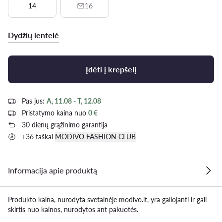
14
16
Dydžių lentelė
Įdėti į krepšelį
Pas jus:
A, 11.08 - T, 12.08
Pristatymo kaina nuo
0 €
30 dienų grąžinimo garantija
+36 taškai
MODIVO FASHION CLUB
Informacija apie produktą
Produkto kaina, nurodyta svetainėje modivo.lt, yra galiojanti ir gali
skirtis nuo kainos, nurodytos ant pakuotės.