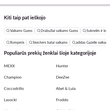
Kiti taip pat ieškojo
Vaikams Guess
Drabužiai vaikams Guess
Suknelės ir ko
Romperis
Skechers batai vaikams
adidas Gazelle vaikams
Populiarūs prekių ženklai šioje kategorijoje
MEXX
Hunter
Champion
DeeZee
Coccodrillo
Abel & Lula
Lasocki
Froddo