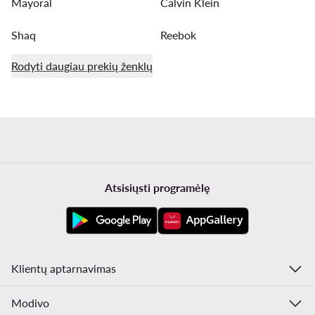
Mayoral
Calvin Klein
Shaq
Reebok
Rodyti daugiau prekių ženklų
Atsisiųsti programėlę
Klientų aptarnavimas
Modivo