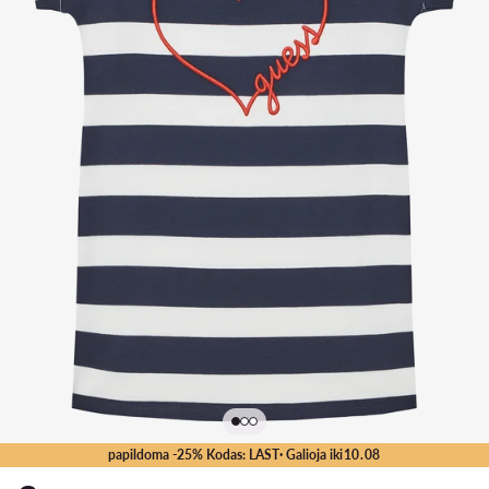
papildoma -25% Kodas: LAST
· Galioja iki
10
.
08