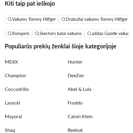
Kiti taip pat ieškojo
Vaikams Tommy Hilfiger
Drabužiai vaikams Tommy Hilfiger
Romperis
Skechers batai vaikams
adidas Gazelle vaikams
Populiarūs prekių ženklai šioje kategorijoje
MEXX
Hunter
Champion
DeeZee
Coccodrillo
Abel & Lula
Lasocki
Froddo
Mayoral
Calvin Klein
Shaq
Reebok