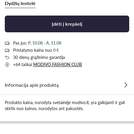
Dydžių lentelė
Įdėti į krepšelį
Pas jus:
P, 10.08 - A, 11.08
Pristatymo kaina nuo
0 €
30 dienų grąžinimo garantija
+64 taškai
MODIVO FASHION CLUB
Informacija apie produktą
Produkto kaina, nurodyta svetainėje modivo.lt, yra galiojanti ir gali
skirtis nuo kainos, nurodytos ant pakuotės.