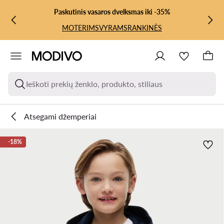
PEREITI PRIE PAGRINDINIO TURINIO
PEREITI Į PAIEŠKĄ
Paskutinis vasaros dvelksmas iki -35%
MOTERIMS
VYRAMS
RANKINĖS
Ieškoti prekių ženklo, produkto, stiliaus
Atsegami džemperiai
-18%