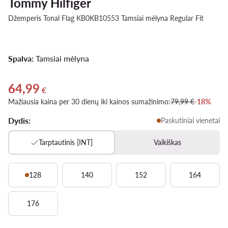
Tommy Hilfiger
Džemperis Tonal Flag KB0KB10553 Tamsiai mėlyna Regular Fit
Spalva:
Tamsiai mėlyna
64,99
Dabartinė kaina 64,99 €
€
Mažiausia kaina per 30 dienų iki kainos sumažinimo:
79,99 €
-18%
Dydis:
Paskutiniai vienetai
Tarptautinis [INT]
Vaikiškas
128
140
152
164
176